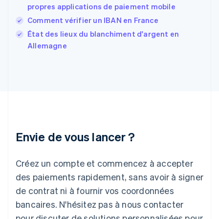
Français
English
propres applications de paiement mobile
Gibraltar
Comment vérifier un IBAN en France
English
Grèce
État des lieux du blanchiment d'argent en
English
Allemagne
Hongrie
English
Inde
English
Irlande
English
Italie
Italiano
English
Japon
Envie de vous lancer ?
日本語
English
Lettonie
Créez un compte et commencez à accepter
English
Liechtenstein
des paiements rapidement, sans avoir à signer
Deutsch
English
de contrat ni à fournir vos coordonnées
Lituanie
English
bancaires. N'hésitez pas à nous contacter
Luxembourg
pour discuter de solutions personnalisées pour