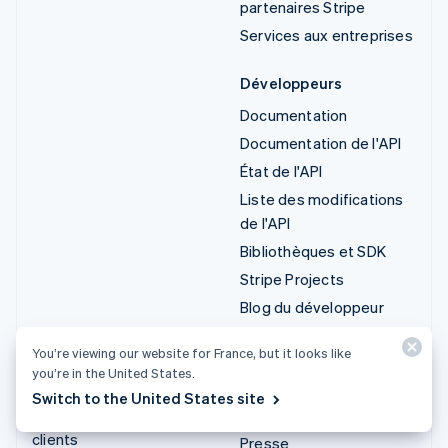
partenaires Stripe
Services aux entreprises
Développeurs
Documentation
Documentation de l'API
État de l'API
Liste des modifications
de l'API
Bibliothèques et SDK
Stripe Projects
Blog du développeur
You’re viewing our website for France, but it looks like
Ressources
Entreprise
you’re in the United States.
Guides
Roadmap produit
Switch to the United States site
Témoignages de nos
Carrières
clients
Presse