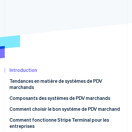
Découvrez les prochaines évolutions
Commerce en ligne
Radar
Prévention de la fraude
Écosystème
Atlas
Constitution de start-up
Partenaires
Climate
Stripe App Marketplace
Élimination du carbone
Identity
Vérification de l'identité
Introduction
Tendances en matière de systèmes de PDV
marchands
Stripe Sessions 2026
Composants des systèmes de PDV marchands
Découvrez comment Stripe construit l’infrastructure écono
Regarder la vidéo
Composants matériels
Comment choisir le bon système de PDV marchand
Composants logiciels
Comment fonctionne Stripe Terminal pour les
entreprises