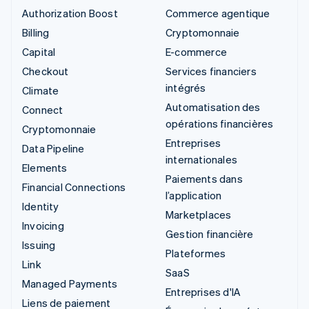
Authorization Boost
Commerce agentique
Billing
Cryptomonnaie
Capital
E-commerce
Checkout
Services financiers
intégrés
Climate
Automatisation des
Connect
opérations financières
Cryptomonnaie
Entreprises
Data Pipeline
internationales
Elements
Paiements dans
Financial Connections
l’application
Identity
Marketplaces
Invoicing
Gestion financière
Issuing
Plateformes
Link
SaaS
Managed Payments
Entreprises d'IA
Liens de paiement