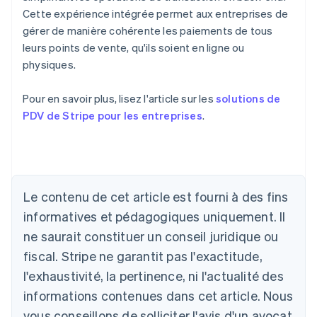
Cette expérience intégrée permet aux entreprises de
gérer de manière cohérente les paiements de tous
leurs points de vente, qu'ils soient en ligne ou
physiques.
Pour en savoir plus, lisez l'article sur les
solutions de
PDV de Stripe pour les entreprises
.
Allemagne
Deutsch
English
Australie
Le contenu de cet article est fourni à des fins
English
informatives et pédagogiques uniquement. Il
Autriche
ne saurait constituer un conseil juridique ou
Deutsch
English
Belgique
fiscal. Stripe ne garantit pas l'exactitude,
Nederlands
Français
Deutsch
English
l'exhaustivité, la pertinence, ni l'actualité des
Brésil
Português
English
informations contenues dans cet article. Nous
Bulgarie
vous conseillons de solliciter l'avis d'un avocat