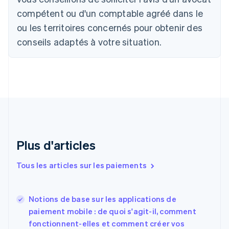
English
Canada
compétent ou d'un comptable agréé dans le
English
Français
ou les territoires concernés pour obtenir des
Chine continentale
conseils adaptés à votre situation.
简体中文
English
Chypre
English
Croatie
English
Italiano
Danemark
English
Émirats arabes unis
English
Espagne
Plus d'articles
Español
English
Estonie
Tous les articles sur les paiements
English
États-Unis
English
Español
简体中文
Notions de base sur les applications de
Finlande
English
Svenska
paiement mobile : de quoi s'agit-il, comment
France
fonctionnent-elles et comment créer vos