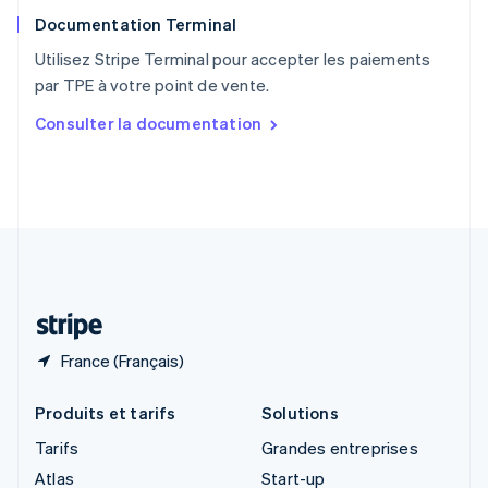
English
Documentation Terminal
Royaume-Uni
English
Utilisez Stripe Terminal pour accepter les paiements
Singapour
par TPE à votre point de vente.
English
简体中文
Slovaquie
Consulter la documentation
English
Slovénie
English
Italiano
Suède
Svenska
English
Suisse
Deutsch
Français
Italiano
English
Thaïlande
ไทย
English
France (Français)
Produits et tarifs
Solutions
Tarifs
Grandes entreprises
Atlas
Start-up