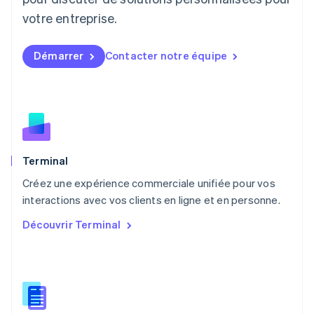
Français
Deutsch
English
Malaisie
votre entreprise.
English
简体中文
Malte
Démarrer
Contacter notre équipe
English
Mexique
Español
English
Norvège
English
Nouvelle-Zélande
English
Pays-Bas
Terminal
Nederlands
English
Créez une expérience commerciale unifiée pour vos
Pologne
English
interactions avec vos clients en ligne et en personne.
Portugal
Découvrir Terminal
Português
English
R.A.S. de Hong Kong, Chine
English
简体中文
République tchèque
English
Roumanie