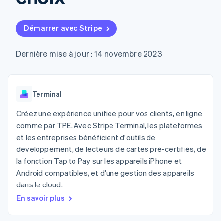
UI flexibles
Recognition
cryptomonnaie
l’application
Gérer des
Moyens de
Comptabilité
Entreprise
intégrables
Marketplaces
abonnements
paiement
automatisée
Gestion financière
Proposer une
Démarrer avec Stripe
Accès à plus
Stripe Sigma
Roadmap produit
Plateformes
facturation à l'usage
de 125
Rapports
Sessions : conférence
SaaS
Émettre des cartes
Terminal
personnalisés
annuelle
bancaires adossées à
Dernière mise à jour : 14 novembre 2023
Paiements en
Data Pipeline
Carrières
des stablecoins
personne
Synchronisation
Communiqués de
Fournir et gérer des
Authorization
des données
presse
services avec des
Par secteur
Boost
Stripe Press
agents
Acceptation
Terminal
optimisée
Entreprises d'IA
Link
Économie des
Créez une expérience unifiée pour vos clients, en ligne
Paiements
créateurs
Contact
comme par TPE. Avec Stripe Terminal, les plateformes
Ressources
Jeux
accélérés
et les entreprises bénéficient d'outils de
Hôtellerie, voyages et
Financial
Contacter notre équipe
loisirs
Intégrations
développement, de lecteurs de cartes pré-certifiés, de
Connections
Assurance
d'applications
Comptes
Devenir partenaire
la fonction Tap to Pay sur les appareils iPhone et
Médias et
Exemples de code
financiers
Android compatibles, et d'une gestion des appareils
divertissements
Blog des développeurs
associés
Organisations à but
dans le cloud.
non lucratif
État de l'API
En savoir plus
Services aux
Plus
entreprises
Product roadmap
Secteur public