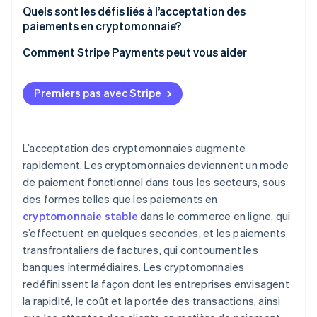
Évaluer la demande des clients et s’y adapter
Quels sont les défis liés à l’acceptation des
paiements en cryptomonnaie?
Déterminer quelles cryptomonnaies accepter
Comment Stripe Payments peut vous aider
Choisir votre modèle d’acceptation
S’intégrer dans les canaux de vente
Premiers pas avec Stripe
Planifier la conversion
Aborder la sécurité et la conformité
L’acceptation des cryptomonnaies augmente
rapidement. Les cryptomonnaies deviennent un mode
Communiquer et promouvoir
de paiement fonctionnel dans tous les secteurs, sous
des formes telles que les paiements en
cryptomonnaie stable
dans le commerce en ligne, qui
s’effectuent en quelques secondes, et les paiements
transfrontaliers de factures, qui contournent les
banques intermédiaires. Les cryptomonnaies
redéfinissent la façon dont les entreprises envisagent
la rapidité, le coût et la portée des transactions, ainsi