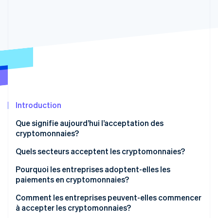
Commerce de détail
État des API
Atlas
Constitution d'une entreprise
Climate
Élimination du carbone
Écosystème
Identity
Partenaires
Vérification de l'identité
Stripe App Marketplace
Introduction
Stripe Sessions 2026
Que signifie aujourd’hui l’acceptation des
Découvrez comment Stripe construit l’infrastructure écon
cryptomonnaies?
l’IA.
Regarder
Quels secteurs acceptent les cryptomonnaies?
Pourquoi les entreprises adoptent-elles les
paiements en cryptomonnaies?
Comment les entreprises peuvent-elles commencer
à accepter les cryptomonnaies?