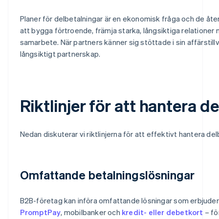
Planer för delbetalningar är en ekonomisk fråga och de återsp
att bygga förtroende, främja starka, långsiktiga relatione
samarbete. När partners känner sig stöttade i sin affärstil
långsiktigt partnerskap.
Riktlinjer för att hantera d
Nedan diskuterar vi riktlinjerna för att effektivt hantera d
Omfattande betalningslösningar
B2B-företag kan införa omfattande lösningar som erbjuder
PromptPay
, mobilbanker och
kredit- eller debetkort
– fö