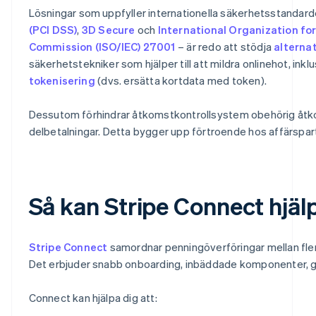
Lösningar som uppfyller internationella säkerhetsstandar
(PCI DSS)
,
3D Secure
och
International Organization fo
Commission (ISO/IEC) 27001
– är redo att stödja
alterna
säkerhetstekniker som hjälper till att mildra onlinehot, inkl
tokenisering
(dvs. ersätta kortdata med token).
Dessutom förhindrar åtkomstkontrollsystem obehörig åtkomst 
delbetalningar. Detta bygger upp förtroende hos affärspart
Så kan Stripe Connect hjäl
Stripe Connect
samordnar penningöverföringar mellan fle
Det erbjuder snabb onboarding, inbäddade komponenter, gl
Connect kan hjälpa dig att: