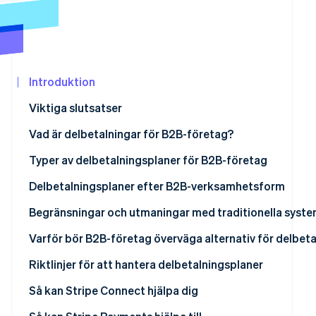
Identitetsverifiering online
Partner
Stripe App Marketplace
Introduktion
Stripe Sessions 2026
Se hur Stripe bygger den ekonomiska in
Viktiga slutsatser
Titta nu
Vad är delbetalningar för B2B-företag?
Typer av delbetalningsplaner för B2B-företag
Insättningsbetalningar i förskott
Delbetalningsplaner efter B2B-verksamhetsform
Milstolpsbaserade betalningar
Begränsningar och utmaningar med traditionella syste
Tidsbaserade betalningar
Administrativ börda
Varför bör B2B-företag överväga alternativ för delbeta
Användningsbaserade betalningar
Komplexitet vid avstämning
Prognostisering av intäkter
Riktlinjer för att hantera delbetalningsplaner
Medlemskapsbaserade betalningar
Fel på grund av traditionella processer
Kassaflödeshantering
Omfattande betalningslösningar
Så kan Stripe Connect hjälpa dig