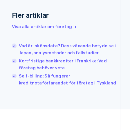
Hongkong SAR, Kina
English
简体中文
Fler artiklar
Indien
English
Visa alla artiklar om företag
Irland
English
Italien
Vad är inköpsdata? Dess växande betydelse i
Italiano
English
Japan
Japan, analysmetoder och fallstudier
日本語
English
Kortfristiga bankkrediter i Frankrike: Vad
Kanada
företag behöver veta
English
Français
Kroatien
Self-billing: Så fungerar
English
Italiano
kreditnotaförfarandet för företag i Tyskland
Lettland
English
Liechtenstein
Deutsch
English
Litauen
English
Luxemburg
Français
Deutsch
English