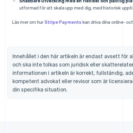
Snabbare utveckling med en flexibel och pålitlig plat
Brasilien
utformad för att skala upp med dig, med historisk upptid
Português
English
Bulgarien
Läs mer om hur
Stripe Payments
kan driva dina online- och
English
Cypern
English
Danmark
English
Estland
Innehållet i den här artikeln är endast avsett fö
English
och ska inte tolkas som juridisk eller skatterelate
Fastlandskina
简体中文
English
informationen i artikeln är korrekt, fullständig, ad
Finland
kompetent advokat eller revisor som är licensierad 
English
Svenska
Frankrike
din specifika situation.
Français
English
Förenade Arabemiraten
English
Gibraltar
English
Grekland
English