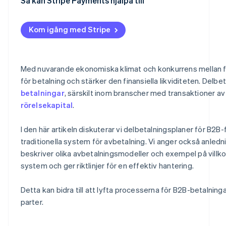
Prestationsbaserade betalningar
Otydlig status och otydliga saldon
Avslutande av affärer
Tydligt definierade betalningsvillkor
Så kan Stripe Payments hjälpa till
Risk för sena betalningar och utestående skulder
Flexibel verksamhet
Automatiserat faktureringssystem
Kom igång med Stripe
Minskning av osäkra fordringar
Spårning av betalningsstatus
Företagens konkurrenskraft
Integration med andra hanteringssystem
Med nuvarande ekonomiska klimat och konkurrens mellan fö
Långsiktiga kundrelationer
Höga säkerhetsstandarder
för betalning och stärker den finansiella likviditeten. Delbeta
betalningar
, särskilt inom branscher med transaktioner av
rörelsekapital
.
I den här artikeln diskuterar vi delbetalningsplaner för B2
traditionella system för avbetalning. Vi anger också anledn
beskriver olika avbetalningsmodeller och exempel på villko
system och ger riktlinjer för en effektiv hantering.
Detta kan bidra till att lyfta processerna för B2B-betalningar
parter.