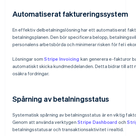
Automatiserat faktureringssystem
En effektiv delbetalningslösning har ett automatiserat f
betalningsplanen. Den bör specificera belopp, betalningsvil
personalens arbetsbörda och minimerar risken för fel i ek
Lösningar som
Stripe Invoicing
kan generera e-fakturor ba
automatiskt skicka kundmeddelanden. Detta bidrar till att 
osäkra fordringar.
Spårning av betalningsstatus
Systematisk spårning av betalningsstatus är en viktig faktor
Genom att använda verktygen
Stripe Dashboard
och
Str
betalningsstatusar och transaktionsaktivitet i realtid.