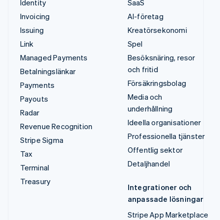
Identity
SaaS
Invoicing
AI-företag
Issuing
Kreatörsekonomi
Link
Spel
Managed Payments
Besöksnäring, resor
och fritid
Betalningslänkar
Försäkringsbolag
Payments
Media och
Payouts
underhållning
Radar
Ideella organisationer
Revenue Recognition
Professionella tjänster
Stripe Sigma
Offentlig sektor
Tax
Detaljhandel
Terminal
Treasury
Integrationer och
anpassade lösningar
Stripe App Marketplace