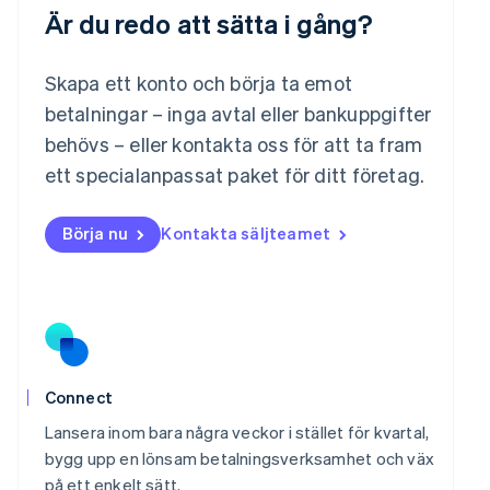
Är du redo att sätta i gång?
Malaysia
English
简体中文
Malta
Skapa ett konto och börja ta emot
English
Mexiko
betalningar – inga avtal eller bankuppgifter
Español
English
behövs – eller kontakta oss för att ta fram
Nederländerna
ett specialanpassat paket för ditt företag.
Nederlands
English
Norge
English
Börja nu
Kontakta säljteamet
Nya Zeeland
English
Polen
English
Portugal
Português
English
Rumänien
English
Connect
Schweiz
Lansera inom bara några veckor i stället för kvartal,
Deutsch
Français
Italiano
English
Singapore
bygg upp en lönsam betalningsverksamhet och väx
English
简体中文
på ett enkelt sätt.