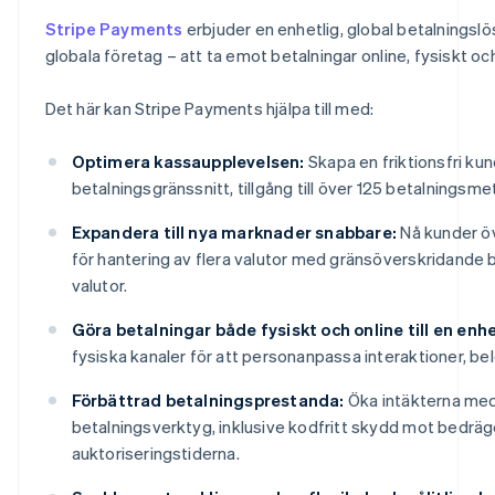
Stripe Payments
erbjuder en enhetlig, global betalningslö
globala företag – att ta emot betalningar online, fysiskt och
Det här kan Stripe Payments hjälpa till med:
Optimera kassaupplevelsen:
Skapa en friktionsfri k
betalningsgränssnitt, tillgång till över 125 betalningsm
Expandera till nya marknader snabbare:
Nå kunder öv
för hantering av flera valutor med gränsöverskridande bet
valutor.
Göra betalningar både fysiskt och online till en enhe
fysiska kanaler för att personanpassa interaktioner, belö
Förbättrad betalningsprestanda:
Öka intäkterna med
Australien
betalningsverktyg, inklusive kodfritt skydd mot bedräg
English
auktoriseringstiderna.
Belgien
Nederlands
Français
Deutsch
English