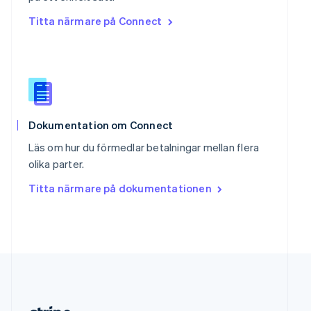
Slovakien
Titta närmare på Connect
English
Slovenien
English
Italiano
Spanien
Español
English
Storbritannien
English
Sverige
Dokumentation om Connect
Svenska
English
Läs om hur du förmedlar betalningar mellan flera
Thailand
olika parter.
ไทย
English
Tjeckien
Titta närmare på dokumentationen
English
Tyskland
Deutsch
English
Ungern
English
USA
English
Español
简体中文
Österrike
Deutsch
English