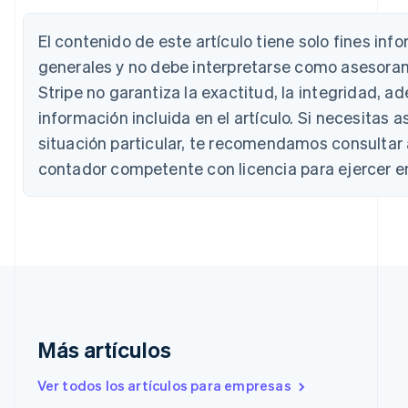
Deutsch
English
Bélgica
El contenido de este artículo tiene solo fines inf
Nederlands
Français
Deutsch
English
Brasil
generales y no debe interpretarse como asesorami
Português
English
Stripe no garantiza la exactitud, la integridad, a
Bulgaria
English
información incluida en el artículo. Si necesitas a
Canadá
situación particular, te recomendamos consultar
English
Français
China continental
contador competente con licencia para ejercer en 
简体中文
English
Chipre
English
Croacia
English
Italiano
Dinamarca
English
Emiratos Árabes Unidos
English
Más artículos
Eslovaquia
English
Ver todos los artículos para empresas
Eslovenia