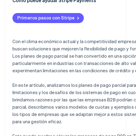
Pagos basados en el rendimiento
Estados y saldos poco claros
Cierre de acuerdos
Condiciones de pago claramente definidas
Cómo puede ayudar Stripe Payments
Riesgo de pagos atrasados y deudas pendientes
Operaciones flexibles
Sistema automatizado de facturación
Primeros pasos con Stripe
Reducción de la deuda incobrable
Seguimiento del estado del pago
Competitividad empresarial
Integración con otros sistemas de gestión
Con el clima económico actual y la competitividad empres
Relaciones a largo plazo con los clientes
Altos estándares de seguridad
buscan soluciones que mejoren la flexibilidad de pago y fort
Los planes de pago parcial se han convertido en una opción
particularmente en industrias con transacciones de alto v
experimentan limitaciones en las condiciones de crédito y 
En este artículo, analizamos los planes de pago parcial par
limitaciones y los desafíos de los sistemas de pago en cuo
brindamos razones por las que las empresas B2B podrían c
parcial, describimos varios modelos de cuotas y ejemplos 
los tipos de empresas que se adaptan mejor a estos sist
para una gestión eficaz.
Esto puede ayudar a elevar los procesos de pago B2B en Ta