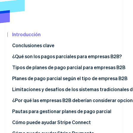
Minorista
Radar
Prevención de fraude
Atlas
Ecosistema
Constitución de una startup
Introducción
Climate
Socios
Eliminación de dióxido de carbono
Stripe App
Conclusiones clave
Marketplace
Identity
¿Qué son los pagos parciales para empresas B2B?
Verificación de identidad en línea
Tipos de planes de pago parcial para empresas B2B
Pagos de depósito por adelanto
Planes de pago parcial según el tipo de empresa B2B
Pagos basados en hitos
Limitaciones y desafíos de los sistemas tradicionales 
Sesiones de Stripe 2026
Descubre cómo Stripe construye la infraestructura econó
Pagos basados en el tiempo
Carga de gestión
¿Por qué las empresas B2B deberían considerar opcion
Mirar ahora
Pagos basados en el consumo
Complejidad en la conciliación
Previsión de ingresos
Pautas para gestionar planes de pago parcial
Pagos basados en la membresía
Errores debido a los procesos tradicionales
Gestión del flujo de caja
Soluciones de pago integrales
Cómo puede ayudar Stripe Connect