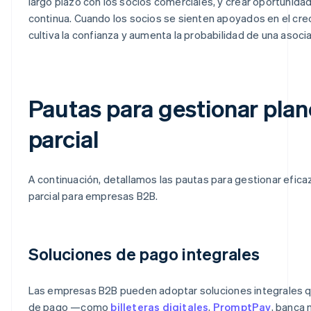
largo plazo con los socios comerciales, y crear oportunida
continua. Cuando los socios se sienten apoyados en el cre
cultiva la confianza y aumenta la probabilidad de una asocia
Pautas para gestionar pla
parcial
A continuación, detallamos las pautas para gestionar efic
parcial para empresas B2B.
Soluciones de pago integrales
Las empresas B2B pueden adoptar soluciones integrales q
de pago —como
billeteras digitales
,
PromptPay
, banca 