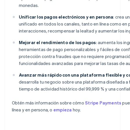
monedas.
Unificar los pagos electrónicos y en persona
: crea u
unificado en todos los canales, tanto en línea como en 
interacciones, recompensar la lealtad y aumentar los in
Mejorar el rendimiento de los pagos
: aumenta los in
herramientas de pago personalizables y fáciles de confi
protección contra fraudes que no requiere programaci
funcionalidades avanzadas para mejorar las tasas de au
Avanzar más rápido con una plataforma flexible y co
desarrolla tu negocio sobre una plataforma diseñada a f
tiempo de actividad histórico del 99,999 % y una confiabi
Alemania
Obtén más información sobre cómo
Stripe Payments
pue
Deutsch
English
línea y en persona, o
empieza
hoy.
Australia
English
Austria