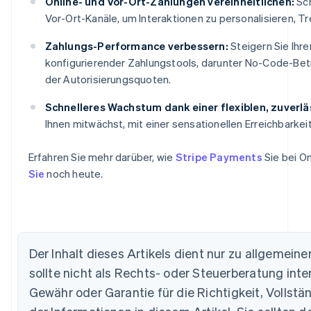
Online- und Vor-Ort-Zahlungen vereinheitlichen:
Sch
Vor-Ort-Kanäle, um Interaktionen zu personalisieren, T
Zahlungs-Performance verbessern:
Steigern Sie Ihre
konfigurierender Zahlungstools, darunter No-Code-Be
der Autorisierungsquoten.
Schnelleres Wachstum dank einer flexiblen, zuverlä
Ihnen mitwächst, mit einer sensationellen Erreichbarke
Erfahren Sie mehr darüber, wie
Stripe Payments
Sie bei O
Australien
Sie
noch heute.
English
Belgien
Nederlands
Français
Deutsch
English
Brasilien
Português
English
Der Inhalt dieses Artikels dient nur zu allgemei
Bulgarien
English
sollte nicht als Rechts- oder Steuerberatung inte
Dänemark
Gewähr oder Garantie für die Richtigkeit, Vollst
English
Deutschland