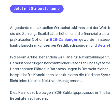
Risiko von verspäteten Zahlungen und offenen Schulde
Flexible Abläufe
Automatisiertes Rechnungsstellungs- und Abrechnun
Jetzt mit Stripe starten
Reduzierung von Forderungsausfällen
Verfolgung des Zahlungsstatus
Wettbewerbsfähigkeit von Unternehmen
Integration in andere Managementsysteme
Angesichts des aktuellen Wirtschaftsklimas und der Wett
Langfristige Kundenbeziehungen
Hohe Sicherheitsstandards
die die Zahlungsflexibilität erhöhen und die finanzielle Liqu
praktikablen Option für
B2B-Zahlungen
geworden, insbeso
häufig Einschränkungen bei Kreditbedingungen und
Betrie
In diesem Artikel behandeln wir Pläne für Ratenzahlungen 
Herausforderungen herkömmlicher Ratenzahlungssysteme.
Unternehmen Pläne für Ratenzahlungen in Betracht ziehen 
beispielhafte Konditionen, identifizieren die für diese
Richtlinien für ein effektives Management.
Dies kann dazu beitragen, B2B-Zahlungsprozesse in Thaila
Beteiligten zu fördern.