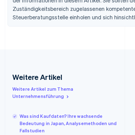
der Informationen in diesem Artikel. Sie sollten d
Deutsch
English
Zuständigkeitsbereich zugelassenen kompetente
Estland
Steuerberatungsstelle einholen und sich hinsichtli
English
Festlandchina
简体中文
English
Finnland
English
Svenska
Frankreich
Français
English
Gibraltar
English
Griechenland
Weitere Artikel
English
Indien
Weitere Artikel zum Thema
English
Unternehmensführung
Irland
English
Italien
Was sind Kaufdaten? Ihre wachsende
Italiano
English
Japan
Bedeutung in Japan, Analysemethoden und
日本語
English
Fallstudien
Kanada