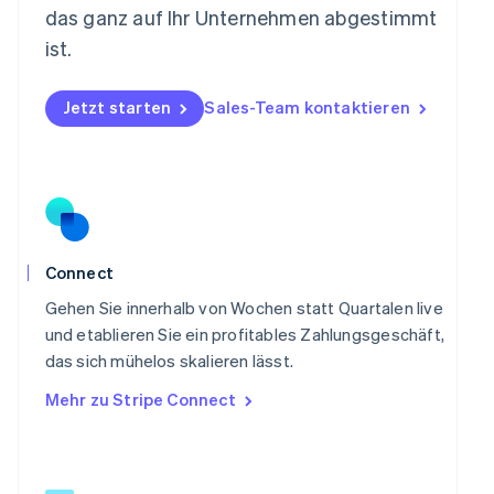
das ganz auf Ihr Unternehmen abgestimmt
English
Österreich
ist.
Deutsch
English
Polen
Jetzt starten
Sales-Team kontaktieren
English
Portugal
Português
English
Rumänien
English
Schweden
Svenska
English
Schweiz
Connect
Deutsch
Français
Italiano
English
Singapur
Gehen Sie innerhalb von Wochen statt Quartalen live
English
简体中文
und etablieren Sie ein profitables Zahlungsgeschäft,
Slowakei
das sich mühelos skalieren lässt.
English
Mehr zu Stripe Connect
Slowenien
English
Italiano
Sonderverwaltungsregion Hongkong,
China