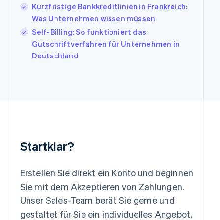
Kurzfristige Bankkreditlinien in Frankreich:
English
Français
Was Unternehmen wissen müssen
Kroatien
English
Italiano
Self-Billing: So funktioniert das
Lettland
Gutschriftverfahren für Unternehmen in
English
Deutschland
Liechtenstein
Deutsch
English
Litauen
English
Luxemburg
Français
Deutsch
English
Malaysia
English
简体中文
Malta
Startklar?
English
Mexiko
Español
English
Erstellen Sie direkt ein Konto und beginnen
Neuseeland
Sie mit dem Akzeptieren von Zahlungen.
English
Niederlande
Unser Sales-Team berät Sie gerne und
Nederlands
English
gestaltet für Sie ein individuelles Angebot,
Norwegen