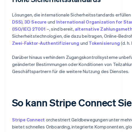
Lösungen, die internationale Sicherheitsstandards erfüllen
DSS)
,
3D Secure
und
International Organization for St
(ISO/IEC) 27001
–, sind bereit,
alternative Zahlungsmet
Sicherheitstechnologien, die dazu beitragen, Online-Bedro
Zwei-Faktor-Authentifizierung
und
Tokenisierung
(d. h
Darüber hinaus verhindern Zugangskontrollsysteme unbefug
geänderter Bestimmungen oder Konditionen von Teilzahlung
Geschäftspartnern für die weitere Nutzung des Dienstes.
So kann Stripe Connect Sie
Stripe Connect
orchestriert Geldbewegungen unter mehrer
bietet schnelles Onboarding, integrierte Komponenten, gl