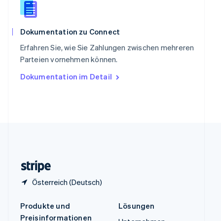
English
简体中文
Spanien
Español
English
Thailand
Dokumentation zu Connect
ไทย
English
Erfahren Sie, wie Sie Zahlungen zwischen mehreren
Tschechische Republik
Parteien vornehmen können.
English
Ungarn
Dokumentation im Detail
English
Vereinigte Arabische Emirate
English
Vereinigte Staaten
English
Español
简体中文
Vereinigtes Königreich
English
Zypern
English
Österreich (Deutsch)
Produkte und
Lösungen
Preisinformationen