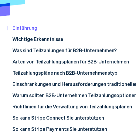
Betrugsprävention
Ecosystem
Atlas
Start-up-Gründung
Partner
Stripe App-Marktplatz
Climate
Einführung
CO₂-Entnahme
Wichtige Erkenntnisse
Identity
Online-Identitätsprüfung
Was sind Teilzahlungen für B2B-Unternehmen?
Arten von Teilzahlungsplänen für B2B-Unternehmen
Vorauszahlungen (Anzahlungen)
Teilzahlungspläne nach B2B-Unternehmenstyp
Stripe-Sessions 2026
Zahlungen auf Basis von Meilensteinen
Einschränkungen und Herausforderungen traditionell
Erfahren Sie, wie Stripe Lösungen für die Wir
Jetzt ansehen
Zeitbasierte Zahlungen
Verwaltungsaufwand
Warum sollten B2B-Unternehmen Teilzahlungsoptionen
Nutzungsbasierte Zahlungen
Komplexität beim Abgleich
Umsatzprognosen
Richtlinien für die Verwaltung von Teilzahlungsplänen
Mitgliedschaftsbasierte Zahlungen
Fehler aufgrund traditioneller Prozesse
Cashflow-Management
Umfassende Zahlungslösungen
So kann Stripe Connect Sie unterstützen
Leistungsbasierte Zahlungen
Unklare Status und Salden
Abschluss von Geschäften
Klar definierte Zahlungsbedingungen
So kann Stripe Payments Sie unterstützen