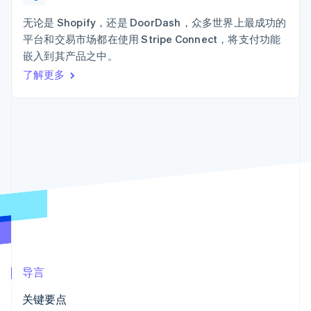
Authorization
Stripe Sigma
产品路线图
SaaS
Boost
自定义报告
Sessions 年度大会
无论是 Shopify，还是 DoorDash，众多世界上最成功的
支付成功率优
Data Pipeline
招聘
平台和交易市场都在使用 Stripe Connect，将支付功能
化
数据同步
资讯中心
Link
资源
嵌入到其产品之中。
Stripe Press
加速结账
按行业
了解更多
应用集成
AI 企业
代码示例
创作者经济
开发者博客
联系
游戏
API 状态
更多
酒店、旅游与休闲
联系销售
Product roadmap
保险
成为合作伙伴
了解未来规划
媒体与娱乐
非营利组织
Radar
专业服务
欺诈防范
公共部门
Atlas
零售
初创企业注册
Climate
碳移除
生态系统
导言
合作伙伴
关键要点
Stripe App Marketplace