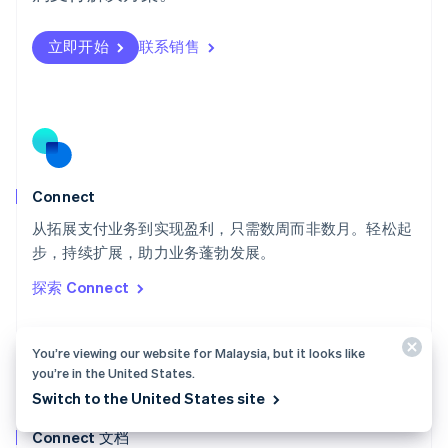
瑞典
Svenska
English
瑞士
立即开始
联系销售
Deutsch
Français
Italiano
English
塞浦路斯
English
斯洛伐克
English
斯洛文尼亚
English
Italiano
Connect
泰国
ไทย
English
从拓展支付业务到实现盈利，只需数周而非数月。轻松起
希腊
步，持续扩展，助力业务蓬勃发展。
English
探索 Connect
西班牙
Español
English
新加坡
You’re viewing our website for Malaysia, but it looks like
English
简体中文
新西兰
you’re in the United States.
English
Switch to the United States site
匈牙利
English
Connect 文档