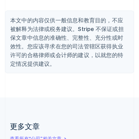
比利时
Nederlands
Français
Deutsch
English
波兰
本文中的内容仅供一般信息和教育目的，不应
English
丹麦
被解释为法律或税务建议。Stripe 不保证或担
English
保文章中信息的准确性、完整性、充分性或时
德国
效性。您应该寻求在您的司法管辖区获得执业
Deutsch
English
法国
许可的合格律师或会计师的建议，以就您的特
Français
English
定情况提供建议。
芬兰
English
Svenska
荷兰
Nederlands
English
加拿大
English
Français
捷克
English
克罗地亚
English
Italiano
更多文章
拉脱维亚
English
查看所有“公司”相关文章