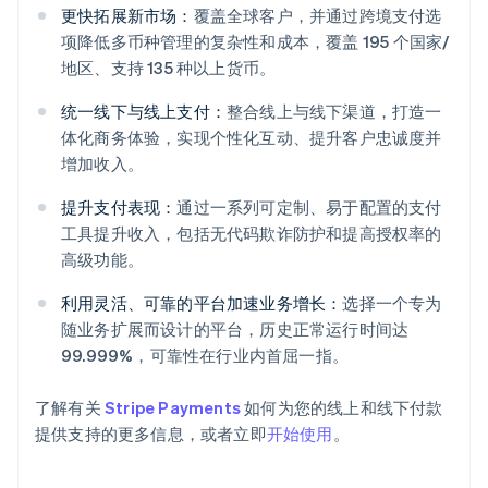
更快拓展新市场：
覆盖全球客户，并通过跨境支付选
项降低多币种管理的复杂性和成本，覆盖 195 个国家/
地区、支持 135 种以上货币。
统一线下与线上支付：
整合线上与线下渠道，打造一
体化商务体验，实现个性化互动、提升客户忠诚度并
增加收入。
阿联酋
提升支付表现：
通过一系列可定制、易于配置的支付
English
爱尔兰
工具提升收入，包括无代码欺诈防护和提高授权率的
English
高级功能。
爱沙尼亚
English
利用灵活、可靠的平台加速业务增长：
选择一个专为
奥地利
随业务扩展而设计的平台，历史正常运行时间达
Deutsch
English
99.999%，可靠性在行业内首屈一指。
澳大利亚
English
巴西
了解有关
Stripe Payments
如何为您的线上和线下付款
Português
English
提供支持的更多信息，或者立即
开始使用
。
保加利亚
English