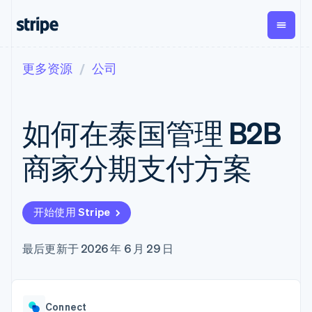
更多资源
公司
按企业阶段
文档
学习
支付
营收
资金管
平台
理
易市
大型企业
Stripe 文档
博客
Payments
Billing
初创企业
API 参考文档
客户案例
如何在泰国管理 B2B
在线支付
经常性收入
Global
Conn
库与 SDK
指南
Payment links
Metronome
Payouts
Stripe Apps
按用量计费
平台
商家分期支付方案
无代码支付
Subscriptions
向第三
按应用场景
Checkout
方打款
支持
预构建支付界
订阅管理
Crypto
指南
智能体商务
面
Invoicing
钱包、
加密货币
获取支持
一次性或定期
Elements
开始使用 Stripe
稳定币
电子商务
接受线上付款
托管支持方案
灵活的 UI 组件
账单
发行和
嵌入式金融
实施预置结账流程
专业服务
Payment
Tax
发卡基
财务自动化
构建平台或交易市场
最后更新于 2026 年 6 月 29 日
methods
销售税和增值
础设施
全球化企业
管理订阅
接入 125+ 种支
税自动化
应用内支付
提供按用量计费
付方式
Revenue
交易市场
发行稳定币支持的支付卡
Terminal
Recognition
公司
资金管理
通过智能体配置和管理服
线下支付
会计自动化
Connect
平台
务