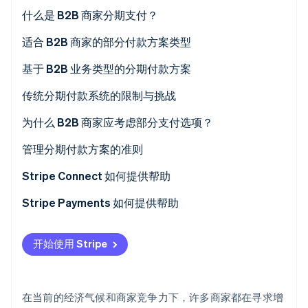
什么是 B2B 商家分期支付？
Stripe Sessions 2026
了解 Stripe 如何为 AI 构建经济基础设施。
适合 B2B 商家的部分付款方案类型
立即观看
预收押金
基于 B2B 业务类型的分期付款方案
按阶段付款
传统分期付款系统的限制与挑战
按时付款
管理负担
为什么 B2B 商家应考虑部分支付选项？
基于用量的付款
对账复杂
收入预测
管理分期付款方案的准则
基于会员的付款
传统流程带来的错误
现金流管理
综合支付解决方案
Stripe Connect 如何提供帮助
基于绩效的付款
状态与余额不明确
交易完成
明确定义的支付条款
Stripe Payments 如何提供帮助
逾期付款及未结债务风险
灵活运营
自动化开单和账单系统
开始使用 Stripe
减少坏账
跟踪支付状态
商家竞争力
与其他管理系统集成
在当前的经济气候和商家竞争力下，许多商家都在寻求增