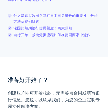
立陶宛
English
列支敦士登
什么是购买数据？其在日本日益增长的重要性、分析
Deutsch
English
卢森堡
方法及案例研究
Français
Deutsch
English
法国的短期银行信用额度：商家须知
罗马尼亚
自行开单：减免凭据流程如何在德国商家中运作
English
马尔他
English
马来西亚
English
简体中文
美国
English
Español
简体中文
墨西哥
Español
English
准备好开始了？
挪威
English
葡萄牙
创建账户即可开始收款，无需签署合同或填写银
Português
English
行信息。您也可以联系我们，为您的企业定制专
日本
日本語
English
属支付解决方案。