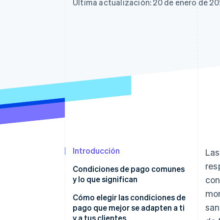
Authorization Boost
Última actualización: 20 de enero de 2
Optimizaciones de aceptación
Link
Proceso de compra acelerado
Financial Connections
Datos de ctas. financieras
vinculadas
Introducción
Las
res
Condiciones de pago comunes
y lo que significan
con
mom
Cómo elegir las condiciones de
san
pago que mejor se adapten a ti
y a tus clientes