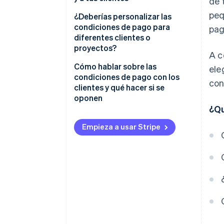
de 
peq
¿Deberías personalizar las
condiciones de pago para
pag
diferentes clientes o
proyectos?
A c
Cómo hablar sobre las
ele
condiciones de pago con los
con
clientes y qué hacer si se
oponen
¿Qu
Comienza con claridad, no con
disculpas
Empieza a usar Stripe
Explica el «por qué» detrás de
tus condiciones
Opciones de oferta
Aborda el rechazo con
confianza
Encuentra un término medio sin