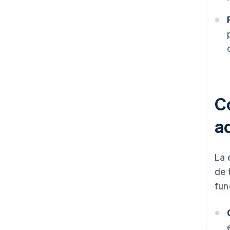
C
ad
La 
de 
fun