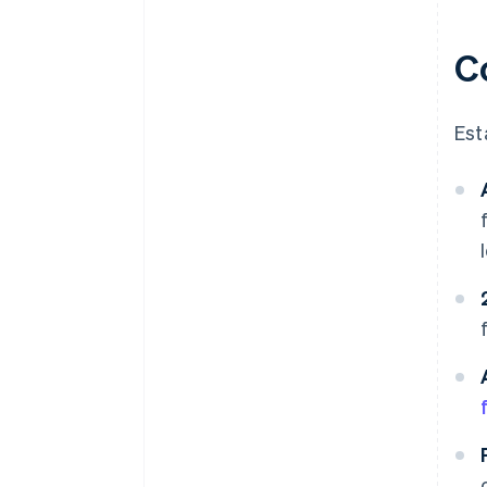
dejar de protegerte
C
Aprende cuándo mantenerte
firme
Deja todo por escrito
Est