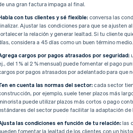
de una gran factura impaga al final.
Habla con tus clientes y sé flexible:
conversa las cond
finalizar. Ajustar las condiciones para que se ajusten a
fortalecer la relación y generar lealtad. Si tu cliente qu
días, considera a 45 días como un buen término medio.
Agrega cargos por pagos atrasados por seguridad:
u
ej., del 1 % al 2 % mensual) puede fomentar el pago pu
cargos por pagos atrasados por adelantado para que no
Ten en cuenta las normas del sector:
cada sector tien
construcción, por ejemplo, suele tener plazos más larg
minorista puede utilizar plazos más cortos o pago cont
estándares del sector puede facilitar la adaptación de l
Ajusta las condiciones en función de tu relación:
las 
pueden fomentar la lealtad de los clientes con un histor