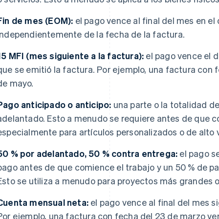
Fin de mes (EOM):
el pago vence al final del mes en el 
independientemente de la fecha de la factura.
15 MFI (mes siguiente a la factura):
el pago vence el d
que se emitió la factura. Por ejemplo, una factura con f
de mayo.
Pago anticipado o anticipo:
una parte o la totalidad de
adelantado. Esto a menudo se requiere antes de que co
especialmente para artículos personalizados o de alto v
50 % por adelantado, 50 % contra entrega:
el pago se
pago antes de que comience el trabajo y un 50 % de p
Esto se utiliza a menudo para proyectos más grandes 
Cuenta mensual neta:
el pago vence al final del mes si
Por ejemplo, una factura con fecha del 23 de marzo ven