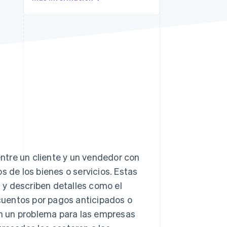
Sesiones de Stripe
2026
Descubre cómo Stripe
construye la
infraestructura
económica para la IA.
Mirar ahora
ntre un cliente y un vendedor con
s de los bienes o servicios. Estas
 y describen detalles como el
cuentos por pagos anticipados o
 un problema para las empresas