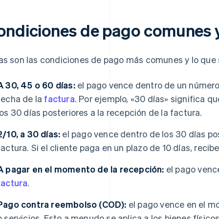
ondiciones de pago comunes y 
as son las condiciones de pago más comunes y lo que 
A 30, 45 o 60 días:
el pago vence dentro de un número 
fecha de la
factura
. Por ejemplo, «30 días» significa q
los 30 días posteriores a la recepción de la factura.
2/10, a 30 días:
el pago vence dentro de los 30 días pos
factura. Si el cliente paga en un plazo de 10 días, reci
A pagar en el momento de la recepción:
el pago vence
factura
.
Pago contra reembolso (COD):
el pago vence en el mo
o servicios. Esto a menudo se aplica a los bienes físicos