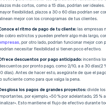
plazos más cortos, como a 15 días, podrían ser ideales.
mayor flexibilidad, plazos a 30 o 60 días podrían ser c
alinean mejor con los cronogramas de tus clientes.
Conoce el ritmo de pago de tu cliente:
las empresas m
de cobro estrictos y pueden preferir algo más largo, c
empresas
, por otro lado, podrían funcionar mejor con
podrían necesitar flexibilidad si tienen poco efectivo.
Ofrece descuentos por pago anticipado:
incentiva l
descuentos por pronto pago, como 2/10, a a 30 días(2 
10 días). Antes de hacer esto, asegúrate de que el pag
lo suficiente como para que valga la pena.
Desglosa los pagos de grandes proyectos:
divide lo
importantes, por ejemplo, «50 % por adelantado, 25 % a
finalizar». Esto mantiene el flujo de efectivo durante t