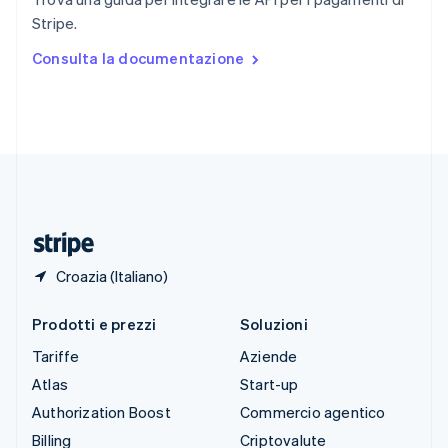
Spagna
Stripe.
Español
English
Stati Uniti
Consulta la documentazione
English
Español
简体中文
Svezia
Svenska
English
Svizzera
Deutsch
Français
Italiano
English
Thailandia
ไทย
English
Ungheria
English
Croazia (Italiano)
Prodotti e prezzi
Soluzioni
Tariffe
Aziende
Atlas
Start-up
Authorization Boost
Commercio agentico
Billing
Criptovalute