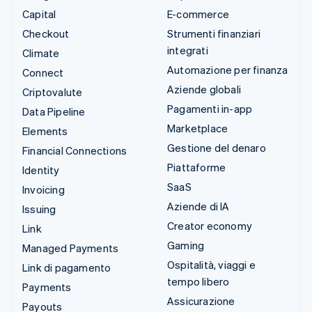
Capital
E-commerce
Checkout
Strumenti finanziari
integrati
Climate
Automazione per finanza
Connect
Aziende globali
Criptovalute
Pagamenti in-app
Data Pipeline
Marketplace
Elements
Gestione del denaro
Financial Connections
Piattaforme
Identity
SaaS
Invoicing
Aziende di IA
Issuing
Creator economy
Link
Gaming
Managed Payments
Ospitalità, viaggi e
Link di pagamento
tempo libero
Payments
Assicurazione
Payouts