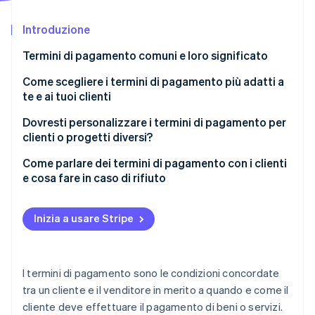
Scopri cosa ti aspetta
Introduzione
Radar
Ecosistema
Prevenzione delle frodi
Termini di pagamento comuni e loro significato
Partner
Atlas
Stripe App Marketplace
Costituzione di start-up
Come scegliere i termini di pagamento più adatti a
te e ai tuoi clienti
Climate
Rimozione del carbonio
Dovresti personalizzare i termini di pagamento per
Identity
clienti o progetti diversi?
Verifica online dell'identità
Come parlare dei termini di pagamento con i clienti
e cosa fare in caso di rifiuto
Inizia con chiarezza, non con scuse
Inizia a usare Stripe
Stripe Sessions 2026
Spiega il ’perché’ dei tuoi termini
Scopri come Stripe sta costruendo l'infrastruttura economi
Guarda ora
Opzioni di offerta
I termini di pagamento sono le condizioni concordate
Affronta il rifiuto con sicurezza
tra un cliente e il venditore in merito a quando e come il
cliente deve effettuare il pagamento di beni o servizi.
Trova un punto d’incontro, ma proteggiti