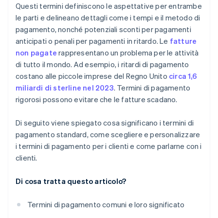
Questi termini definiscono le aspettative per entrambe
Capisci quando tenere duro
le parti e delineano dettagli come i tempi e il metodo di
pagamento, nonché potenziali sconti per pagamenti
Metti tutto per iscritto
anticipati o penali per pagamenti in ritardo. Le
fatture
non pagate
rappresentano un problema per le attività
di tutto il mondo. Ad esempio, i ritardi di pagamento
costano alle piccole imprese del Regno Unito
circa 1,6
miliardi di sterline nel 2023
. Termini di pagamento
rigorosi possono evitare che le fatture scadano.
Di seguito viene spiegato cosa significano i termini di
pagamento standard, come scegliere e personalizzare
i termini di pagamento per i clienti e come parlarne con i
clienti.
Di cosa tratta questo articolo?
Termini di pagamento comuni e loro significato