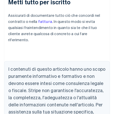
Metti tutto per iscritto
Assicurati di documentare tutto ciò che concordi nel
contratto o nella
fattura
. In questo modo si evita
qualsiasi fraintendimento in quanto sia te che il tuo
cliente avrete qualcosa di concreto a cui fare
riferimento.
Australia
English
Austria
Deutsch
English
Belgio
I contenuti di questo articolo hanno uno scopo
Nederlands
Français
Deutsch
English
Brasile
puramente informativo e formativo e non
Português
English
devono essere intesi come consulenza legale
Bulgaria
o fiscale. Stripe non garantisce l'accuratezza,
English
Canada
la completezza, l'adeguatezza o l'attualità
English
Français
delle informazioni contenute nell'articolo. Per
Cina continentale
assistenza sulla tua situazione specifica,
简体中文
English