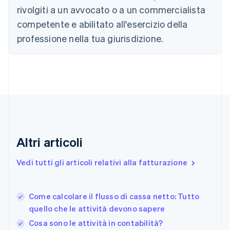
Cipro
rivolgiti a un avvocato o a un commercialista
English
competente e abilitato all'esercizio della
Croazia
English
Italiano
professione nella tua giurisdizione.
Danimarca
English
Emirati Arabi Uniti
English
Estonia
English
Finlandia
English
Svenska
Francia
Altri articoli
Français
English
Germania
Vedi tutti gli articoli relativi alla fatturazione
Deutsch
English
Giappone
日本語
English
Gibilterra
Come calcolare il flusso di cassa netto: Tutto
English
quello che le attività devono sapere
Grecia
Cosa sono le attività in contabilità?
English