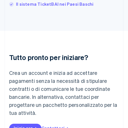
India
Il sistema TicketBAI nei Paesi Baschi
English
Irlanda
English
Italia
Italiano
English
Lettonia
English
Liechtenstein
Deutsch
English
Tutto pronto per iniziare?
Lituania
English
Crea un account e inizia ad accettare
Lussemburgo
Français
Deutsch
English
pagamenti senza la necessità di stipulare
Malaysia
contratti o di comunicare le tue coordinate
English
简体中文
Malta
bancarie. In alternativa, contattaci per
English
progettare un pacchetto personalizzato per la
Messico
tua attività.
Español
English
Norvegia
English