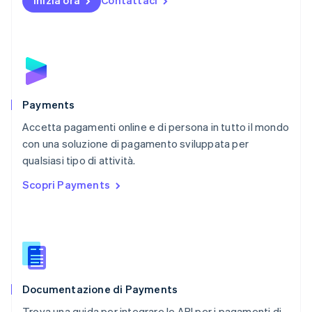
Inizia ora
Contattaci
Nuova Zelanda
English
Paesi Bassi
Nederlands
English
Polonia
English
Portogallo
Português
English
Payments
RAS di Hong Kong, Cina
Accetta pagamenti online e di persona in tutto il mondo
English
简体中文
con una soluzione di pagamento sviluppata per
Regno Unito
English
qualsiasi tipo di attività.
Repubblica Ceca
Scopri Payments
English
Romania
English
Singapore
English
简体中文
Slovacchia
English
Documentazione di Payments
Slovenia
English
Italiano
Trova una guida per integrare le API per i pagamenti di