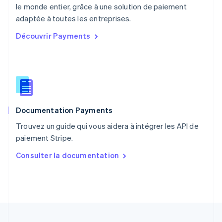
le monde entier, grâce à une solution de paiement
Pologne
English
adaptée à toutes les entreprises.
Portugal
Découvrir Payments
Português
English
R.A.S. de Hong Kong, Chine
English
简体中文
République tchèque
English
Roumanie
English
Documentation Payments
Royaume-Uni
English
Trouvez un guide qui vous aidera à intégrer les API de
Singapour
paiement Stripe.
English
简体中文
Slovaquie
Consulter la documentation
English
Slovénie
English
Italiano
Suède
Svenska
English
Suisse
Deutsch
Français
Italiano
English