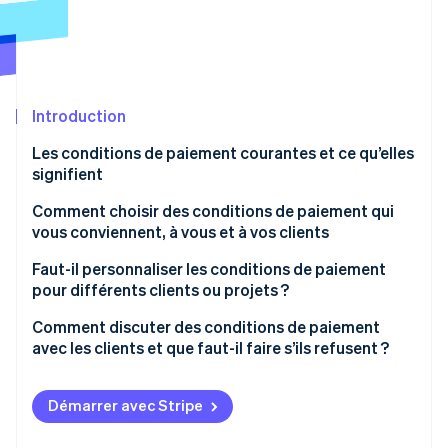
Découvrez les prochaines évolutions
Commerce en ligne
Radar
Prévention de la fraude
Écosystème
Atlas
Constitution de start-up
Introduction
Partenaires
Climate
Stripe App Marketplace
Les conditions de paiement courantes et ce qu’elles
Élimination du carbone
signifient
Identity
Vérification de l'identité
Comment choisir des conditions de paiement qui
vous conviennent, à vous et à vos clients
Faut-il personnaliser les conditions de paiement
pour différents clients ou projets ?
Stripe Sessions 2026
Comment discuter des conditions de paiement
Découvrez comment Stripe construit l’infrastructure écono
avec les clients et que faut-il faire s’ils refusent ?
Regarder la vidéo
Commencez par la clarté, pas par des excuses
Démarrer avec Stripe
Expliquez le « pourquoi » de vos conditions