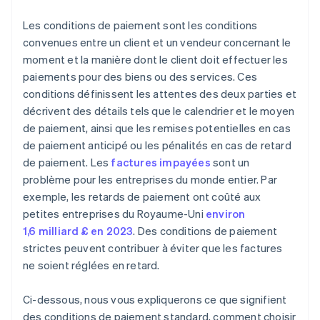
Proposez des options
Les conditions de paiement sont les conditions
Répondez aux réticences en toute confiance
convenues entre un client et un vendeur concernant le
moment et la manière dont le client doit effectuer les
Trouvez un terrain d’entente, mais protégez-vous
paiements pour des biens ou des services. Ces
Savoir quand tenir bon
conditions définissent les attentes des deux parties et
décrivent des détails tels que le calendrier et le moyen
Mettez tout par écrit
de paiement, ainsi que les remises potentielles en cas
de paiement anticipé ou les pénalités en cas de retard
de paiement. Les
factures impayées
sont un
problème pour les entreprises du monde entier. Par
exemple, les retards de paiement ont coûté aux
petites entreprises du Royaume-Uni
environ
1,6 milliard £ en 2023
. Des conditions de paiement
strictes peuvent contribuer à éviter que les factures
ne soient réglées en retard.
Ci-dessous, nous vous expliquerons ce que signifient
des conditions de paiement standard, comment choisir