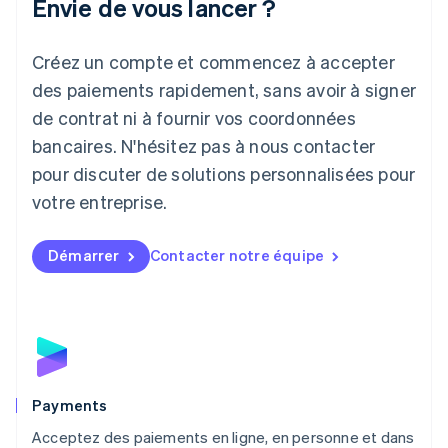
Envie de vous lancer ?
Japon
日本語
English
Créez un compte et commencez à accepter
Lettonie
English
des paiements rapidement, sans avoir à signer
Liechtenstein
de contrat ni à fournir vos coordonnées
Deutsch
English
Lituanie
bancaires. N'hésitez pas à nous contacter
English
pour discuter de solutions personnalisées pour
Luxembourg
votre entreprise.
Français
Deutsch
English
Malaisie
English
简体中文
Démarrer
Contacter notre équipe
Malte
English
Mexique
Español
English
Norvège
English
Nouvelle-Zélande
English
Payments
Pays-Bas
Acceptez des paiements en ligne, en personne et dans
Nederlands
English