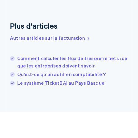
Espagne
Español
English
Estonie
Plus d'articles
English
États-Unis
Autres articles sur la facturation
English
Español
简体中文
Finlande
English
Svenska
France
Comment calculer les flux de trésorerie nets : ce
Français
English
que les entreprises doivent savoir
Gibraltar
Qu’est-ce qu’un actif en comptabilité ?
English
Grèce
Le système TicketBAI au Pays Basque
English
Hongrie
English
Inde
English
Irlande
English
Italie
Italiano
English