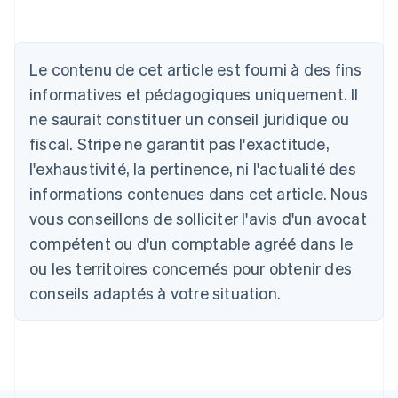
Deutsch
English
Australie
English
Autriche
Le contenu de cet article est fourni à des fins
Deutsch
English
Belgique
informatives et pédagogiques uniquement. Il
Nederlands
Français
Deutsch
English
ne saurait constituer un conseil juridique ou
Brésil
fiscal. Stripe ne garantit pas l'exactitude,
Português
English
Bulgarie
l'exhaustivité, la pertinence, ni l'actualité des
English
informations contenues dans cet article. Nous
Canada
vous conseillons de solliciter l'avis d'un avocat
English
Français
Chine continentale
compétent ou d'un comptable agréé dans le
简体中文
English
ou les territoires concernés pour obtenir des
Chypre
English
conseils adaptés à votre situation.
Croatie
English
Italiano
Danemark
English
Émirats arabes unis
English