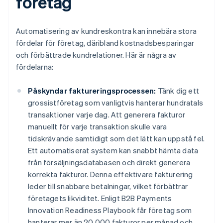
företag
Automatisering av kundreskontra kan innebära stora
fördelar för företag, däribland kostnadsbesparingar
och förbättrade kundrelationer. Här är några av
fördelarna:
Påskyndar faktureringsprocessen:
Tänk dig ett
grossistföretag som vanligtvis hanterar hundratals
transaktioner varje dag. Att generera fakturor
manuellt för varje transaktion skulle vara
tidskrävande samtidigt som det lätt kan uppstå fel.
Ett automatiserat system kan snabbt hämta data
från försäljningsdatabasen och direkt generera
korrekta fakturor. Denna effektivare fakturering
leder till snabbare betalningar, vilket förbättrar
företagets likviditet. Enligt B2B Payments
Innovation Readiness Playbook får företag som
hanterar mer än 20 000 fakturor per månad och