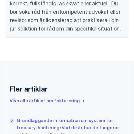
Estland
korrekt, fullständig, adekvat eller aktuell. Du
English
bör söka råd från en kompetent advokat eller
Fastlandskina
revisor som är licensierad att praktisera i din
简体中文
English
Finland
jurisdiktion för råd om din specifika situation.
English
Svenska
Frankrike
Français
English
Förenade Arabemiraten
English
Gibraltar
English
Grekland
English
Fler artiklar
Hongkong SAR, Kina
English
简体中文
Indien
Visa alla artiklar om fakturering
English
Irland
English
Grundläggande information om system för
Italien
treasury-hantering: Vad de är, hur de fungerar
Italiano
English