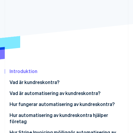
Identitetsverifiering online
Partner
Stripe App Marketplace
Stripe Sessions 2026
Se hur Stripe bygger den ekonomiska inf
Titta nu
Introduktion
Vad är kundreskontra?
Vad är automatisering av kundreskontra?
Hur fungerar automatisering av kundreskontra?
Hur automatisering av kundreskontra hjälper
företag
Hur Stripe Invoicing möjliggör automatisering av