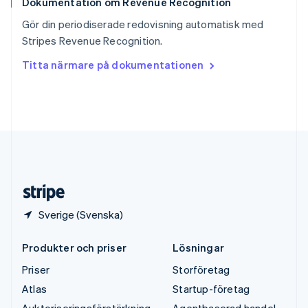
Dokumentation om Revenue Recognition
Sverige
Svenska
English
Gör din periodiserade redovisning automatisk med
Thailand
Stripes Revenue Recognition.
ไทย
English
Tjeckien
Titta närmare på dokumentationen
English
Tyskland
Deutsch
English
Ungern
English
USA
English
Español
简体中文
Österrike
Deutsch
English
Sverige (Svenska)
Produkter och priser
Lösningar
Priser
Storföretag
Atlas
Startup-företag
Auktoriseringsförstärkning
Agentbaserad handel