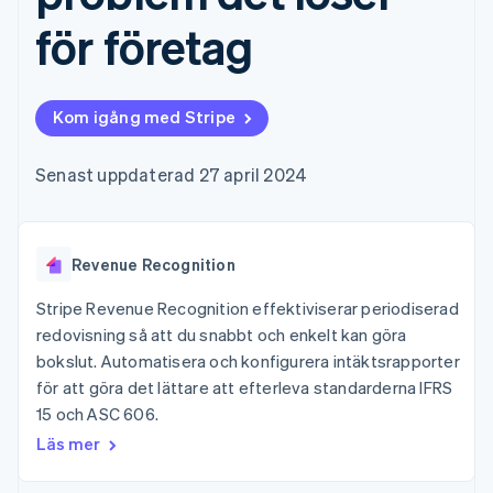
Godkännandeoptimeringar
Recognition
Företag
Plattformar
Erbjud
Link
Automatiserad
för företag
SaaS
användningsbaserad
Accelererad kassaprocess
redovisning
Produktplan
fakturering
Financial Connections
Stripe Sigma
Sessions årliga
Utfärda stablecoin-
Länkade finanskontodata
Anpassade
konferens
stödda kort
rapporter
Karriärer
Tillhandahåll och
Kom igång med Stripe
Efter bransch
Data Pipeline
Nyhetsrum
hantera tjänster med
Datasynkronisering
Stripe Press
agenter
AI-företag
Senast uppdaterad 27 april 2024
Kreatörsekonomi
Spel
Besöksnäring, resor
Kontakt
Mer
Resurser
och fritid
Product roadmap
Revenue Recognition
Försäkringsbolag
Kontakta säljteamet
Se vad som kommer härnäst
Media och
Appintegrationer
Bli partner
Stripe Revenue Recognition effektiviserar periodiserad
underhållning
Kodexempel
Radar
Ideella organisationer
Utvecklarblogg
redovisning så att du snabbt och enkelt kan göra
Bedrägeribekämpning
Professionella tjänster
API-status
bokslut. Automatisera och konfigurera intäktsrapporter
Offentlig sektor
Atlas
för att göra det lättare att efterleva standarderna IFRS
Detaljhandel
Bolagsbildning för startups
15 och ASC 606.
Climate
Läs mer
Koldioxidinfångning
Ecosystem
Identity