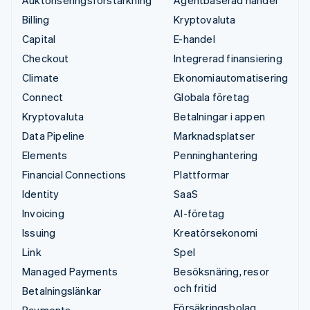
Billing
Kryptovaluta
Capital
E-handel
Checkout
Integrerad finansiering
Climate
Ekonomiautomatisering
Connect
Globala företag
Kryptovaluta
Betalningar i appen
Data Pipeline
Marknadsplatser
Elements
Penninghantering
Financial Connections
Plattformar
Identity
SaaS
Invoicing
AI-företag
Issuing
Kreatörsekonomi
Link
Spel
Managed Payments
Besöksnäring, resor
och fritid
Betalningslänkar
Försäkringsbolag
Payments