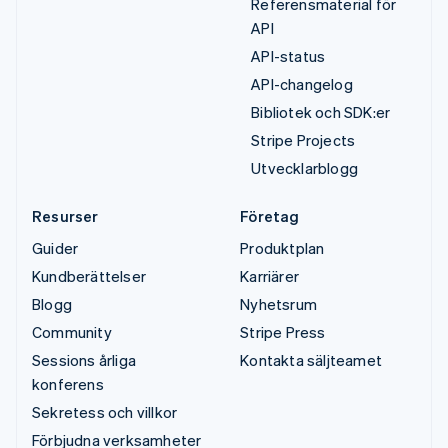
Referensmaterial för
API
API-status
API-changelog
Bibliotek och SDK:er
Stripe Projects
Utvecklarblogg
Resurser
Företag
Guider
Produktplan
Kundberättelser
Karriärer
Blogg
Nyhetsrum
Community
Stripe Press
Sessions årliga
Kontakta säljteamet
konferens
Sekretess och villkor
Förbjudna verksamheter