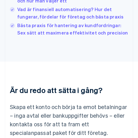
och hur man väljer ett
Japan
日本語
English
Vad är finansiell automatisering? Hur det
Kanada
fungerar, fördelar för företag och bästa praxis
English
Français
Bästa praxis för hantering av kundfordringar:
Kroatien
English
Italiano
Sex sätt att maximera effektivitet och precision
Lettland
English
Liechtenstein
Deutsch
English
Litauen
English
Luxemburg
Français
Deutsch
English
Är du redo att sätta i gång?
Malaysia
English
简体中文
Malta
Skapa ett konto och börja ta emot betalningar
English
Mexiko
– inga avtal eller bankuppgifter behövs – eller
Español
English
kontakta oss för att ta fram ett
Nederländerna
specialanpassat paket för ditt företag.
Nederlands
English