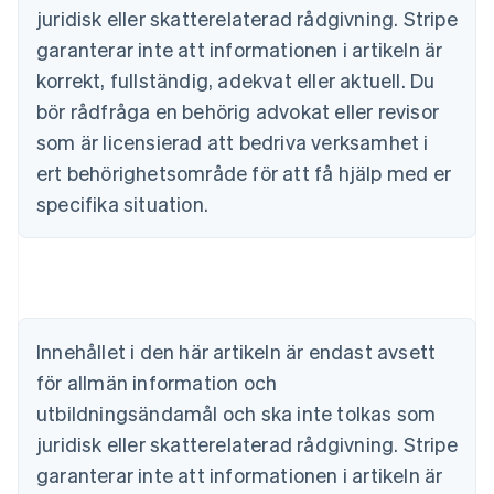
juridisk eller skatterelaterad rådgivning. Stripe
garanterar inte att informationen i artikeln är
korrekt, fullständig, adekvat eller aktuell. Du
bör rådfråga en behörig advokat eller revisor
som är licensierad att bedriva verksamhet i
ert behörighetsområde för att få hjälp med er
specifika situation.
Australien
English
Belgien
Nederlands
Français
Deutsch
English
Brasilien
Português
English
Innehållet i den här artikeln är endast avsett
Bulgarien
för allmän information och
English
Cypern
utbildningsändamål och ska inte tolkas som
English
juridisk eller skatterelaterad rådgivning. Stripe
Danmark
garanterar inte att informationen i artikeln är
English