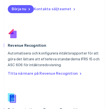
Norge
English
Börja nu
Kontakta säljteamet
Nya Zeeland
English
Polen
English
Portugal
Português
English
Rumänien
English
Revenue Recognition
Schweiz
Automatisera och konfigurera intäktsrapporter för att
Deutsch
Français
Italiano
English
göra det lättare att efterleva standarderna IFRS 15 och
Singapore
English
简体中文
ASC 606 för intäktsredovisning.
Slovakien
Titta närmare på Revenue Recognition
English
Slovenien
English
Italiano
Spanien
Español
English
Storbritannien
English