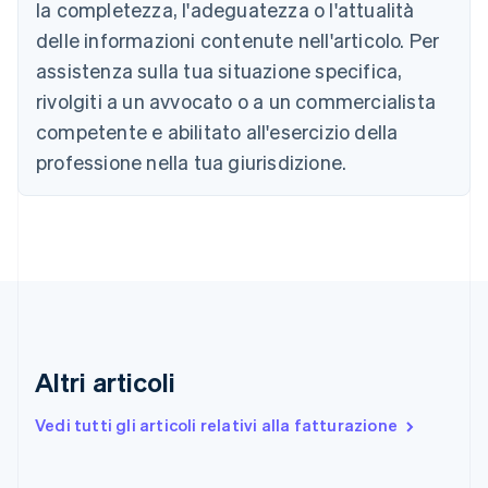
la completezza, l'adeguatezza o l'attualità
Brasile
delle informazioni contenute nell'articolo. Per
Português
English
Bulgaria
assistenza sulla tua situazione specifica,
English
rivolgiti a un avvocato o a un commercialista
Canada
competente e abilitato all'esercizio della
English
Français
Cina continentale
professione nella tua giurisdizione.
简体中文
English
Cipro
English
Croazia
English
Italiano
Danimarca
English
Emirati Arabi Uniti
English
Estonia
Altri articoli
English
Finlandia
Vedi tutti gli articoli relativi alla fatturazione
English
Svenska
Francia
Français
English