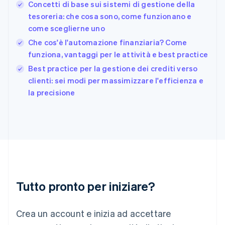
Concetti di base sui sistemi di gestione della
Germania
tesoreria: che cosa sono, come funzionano e
Deutsch
English
come sceglierne uno
Giappone
日本語
English
Che cos'è l'automazione finanziaria? Come
Gibilterra
funziona, vantaggi per le attività e best practice
English
Best practice per la gestione dei crediti verso
Grecia
English
clienti: sei modi per massimizzare l'efficienza e
India
la precisione
English
Irlanda
English
Italia
Italiano
English
Lettonia
English
Liechtenstein
Deutsch
English
Tutto pronto per iniziare?
Lituania
English
Crea un account e inizia ad accettare
Lussemburgo
Français
Deutsch
English