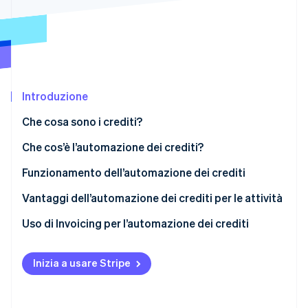
Radar
Prevenzione delle frodi
Ecosistema
Atlas
Costituzione di start-up
Partner
Stripe App Marketplace
Climate
Introduzione
Rimozione del carbonio
Identity
Che cosa sono i crediti?
Verifica online dell'identità
Che cos’è l’automazione dei crediti?
Funzionamento dell’automazione dei crediti
Vantaggi dell’automazione dei crediti per le attività
Stripe Sessions 2026
Uso di Invoicing per l’automazione dei crediti
Scopri come Stripe sta costruendo l'infrastruttura economi
Guarda ora
Inizia a usare Stripe