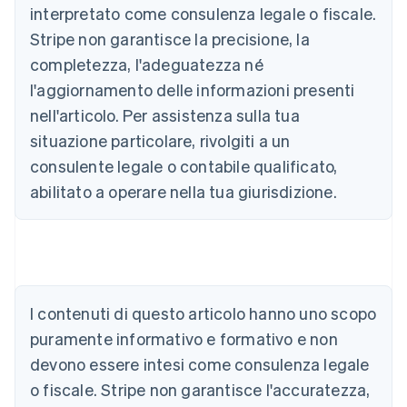
interpretato come consulenza legale o fiscale.
Stripe non garantisce la precisione, la
completezza, l'adeguatezza né
l'aggiornamento delle informazioni presenti
nell'articolo. Per assistenza sulla tua
situazione particolare, rivolgiti a un
consulente legale o contabile qualificato,
abilitato a operare nella tua giurisdizione.
I contenuti di questo articolo hanno uno scopo
Australia
English
puramente informativo e formativo e non
Austria
devono essere intesi come consulenza legale
Deutsch
English
Belgio
o fiscale. Stripe non garantisce l'accuratezza,
Nederlands
Français
Deutsch
English