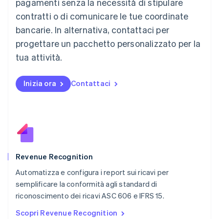
pagamenti senza la necessità di stipulare
Malaysia
contratti o di comunicare le tue coordinate
English
简体中文
Malta
bancarie. In alternativa, contattaci per
English
progettare un pacchetto personalizzato per la
Messico
tua attività.
Español
English
Norvegia
English
Inizia ora
Contattaci
Nuova Zelanda
English
Paesi Bassi
Nederlands
English
Polonia
English
Portogallo
Português
English
Revenue Recognition
RAS di Hong Kong, Cina
Automatizza e configura i report sui ricavi per
English
简体中文
semplificare la conformità agli standard di
Regno Unito
English
riconoscimento dei ricavi ASC 606 e IFRS 15.
Repubblica Ceca
Scopri Revenue Recognition
English