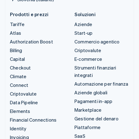
Prodotti e prezzi
Soluzioni
Tariffe
Aziende
Atlas
Start-up
Authorization Boost
Commercio agentico
Billing
Criptovalute
Capital
E-commerce
Checkout
Strumenti finanziari
integrati
Climate
Automazione per finanza
Connect
Aziende globali
Criptovalute
Pagamenti in-app
Data Pipeline
Marketplace
Elements
Gestione del denaro
Financial Connections
Piattaforme
Identity
SaaS
Invoicing