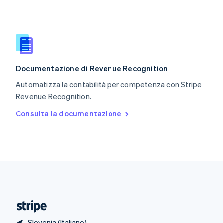
Romania
English
Singapore
English
简体中文
Slovacchia
English
Documentazione di Revenue Recognition
Slovenia
English
Italiano
Automatizza la contabilità per competenza con Stripe
Spagna
Revenue Recognition.
Español
English
Stati Uniti
Consulta la documentazione
English
Español
简体中文
Svezia
Svenska
English
Svizzera
Deutsch
Français
Italiano
English
Thailandia
ไทย
English
Ungheria
English
Slovenia (Italiano)