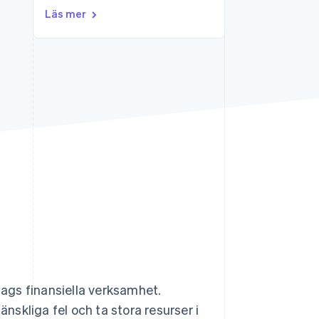
Läs mer
Stripe Sessions 2026
Se hur Stripe bygger den
ekonomiska
infrastrukturen för AI.
Titta nu
ags finansiella verksamhet.
änskliga fel och ta stora resurser i