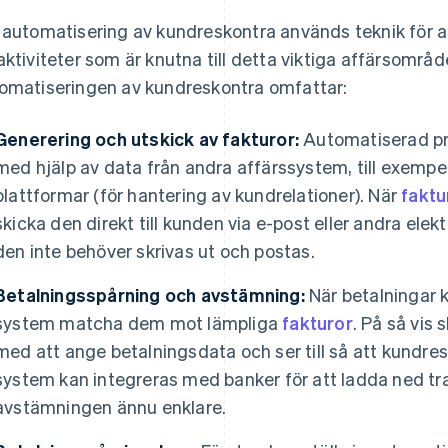
 automatisering av kundreskontra används teknik för a
aktiviteter som är knutna till detta viktiga affärsområ
omatiseringen av kundreskontra omfattar:
Generering och utskick av fakturor:
Automatiserad pr
med hjälp av data från andra affärssystem, till exempe
plattformar (för hantering av kundrelationer). När
faktu
skicka den direkt till kunden via e-post eller andra elek
den inte behöver skrivas ut och postas.
Betalningsspårning och avstämning:
När betalningar 
system matcha dem mot lämpliga
fakturor
. På så vis
med att ange betalningsdata och ser till så att kundr
system kan integreras med banker för att ladda ned tra
avstämningen ännu enklare.