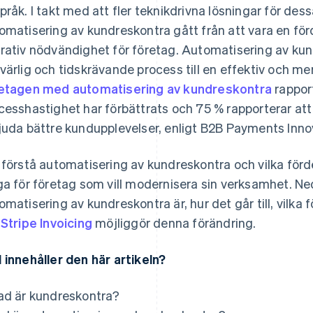
pråk. I takt med att fler teknikdrivna lösningar för des
omatisering av kundreskontra gått från att vara en fördel
rativ nödvändighet för företag. Automatisering av ku
värlig och tidskrävande process till en effektiv och m
etagen med automatisering av kundreskontra
rappor
cesshastighet har förbättrats och 75 % rapporterar at
juda bättre kundupplevelser, enligt B2B Payments Inn
 förstå automatisering av kundreskontra och vilka fördel
ga för företag som vill modernisera sin verksamhet. N
omatisering av kundreskontra är, hur det går till, vilka 
r
Stripe Invoicing
möjliggör denna förändring.
 innehåller den här artikeln?
ad är kundreskontra?