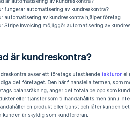
ad är automatisering av kundreskontra?
ur fungerar automatisering av kundreskontra?
ur automatisering av kundreskontra hjälper företag
ur Stripe Invoicing möjliggör automatisering av kundre
ad är kundreskontra?
dreskontra avser ett företags utestående
fakturor
ell
ldiga det företaget. Den här finansiella termen, som mo
etags balansräkning, anger det totala belopp som kunde
dukter eller tjänster som tillhandahållits men ännu inte
lhandahåller en produkt eller tjänst och låter kunden be
 kunden är skyldig som kundfordran.