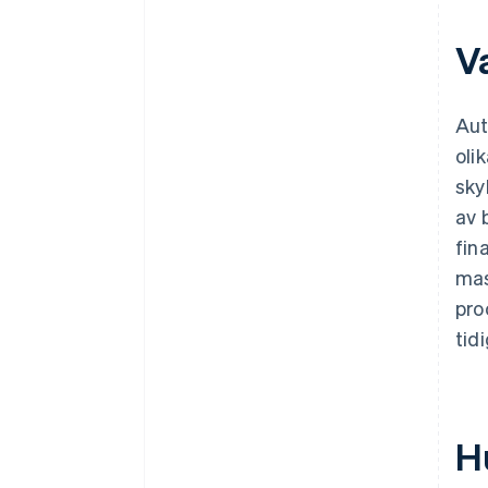
V
Aut
oli
sky
av 
fin
mas
pro
tid
H