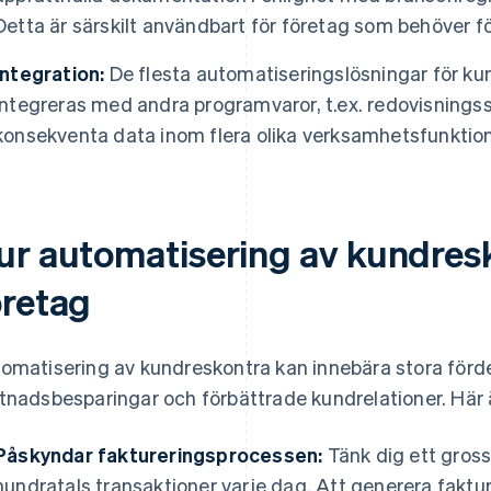
Detta är särskilt användbart för företag som behöver föl
Integration:
De flesta automatiseringslösningar för ku
integreras med andra programvaror, t.ex. redovisningss
konsekventa data inom flera olika verksamhetsfunktion
ur automatisering av kundresk
öretag
omatisering av kundreskontra kan innebära stora fördel
tnadsbesparingar och förbättrade kundrelationer. Här ä
Påskyndar faktureringsprocessen:
Tänk dig ett gross
hundratals transaktioner varje dag. Att generera faktur