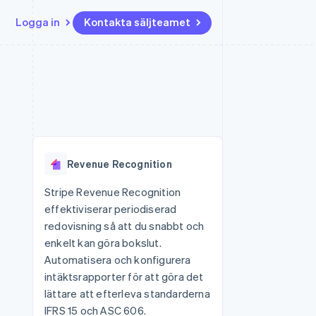
Logga in
Kontakta säljteamet
Resurser
Ecosystem
Kontakt
ch
Mer
er
Appintegrationer
Partner
Kontakta säljteamet
Product roadmap
Kodexempel
Stripe App Marketplace
Bli partner
Se vad som kommer härnäst
Utvecklarblogg
r plattformar
tid
API-status
Radar
 plattformar
Bedrägeribekämpning
nanstjänster
Revenue Recognition
Atlas
tuella kort
Bolagsbildning för startups
Stripe Revenue Recognition
effektiviserar periodiserad
Climate
Koldioxidinfångning
redovisning så att du snabbt och
enkelt kan göra bokslut.
Identity
Identitetsverifiering online
Automatisera och konfigurera
intäktsrapporter för att göra det
lättare att efterleva standarderna
IFRS 15 och ASC 606.