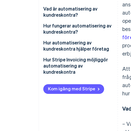
ans
Vad är automatisering av
aut
kundreskontra?
ope
Hur fungerar automatisering av
bes
kundreskontra?
för
Hur automatisering av
pro
kundreskontra hjälper företag
erb
Hur Stripe Invoicing möjliggör
automatisering av
Att
kundreskontra
frå
aut
Kom igång med Stripe
hu
Vad
– V