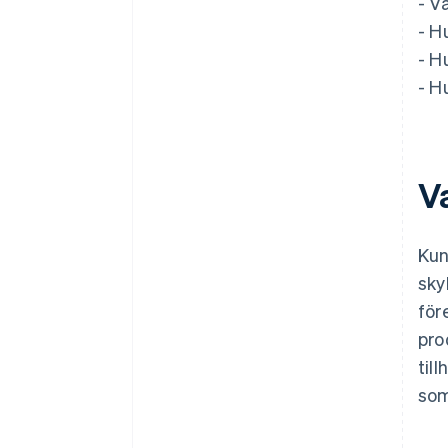
- V
- H
- H
- H
V
Kun
sky
för
pro
til
som