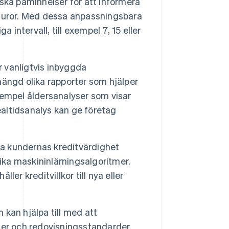
ska påminnelser för att informera
turor. Med dessa anpassningsbara
ntervall, till exempel 7, 15 eller
 vanligtvis inbyggda
ängd olika rapporter som hjälper
exempel åldersanalyser som visar
ealtidsanalys kan ge företag
 kundernas kreditvärdighet
ika maskininlärningsalgoritmer.
ler kreditvillkor till nya eller
kan hjälpa till med att
ler och redovisningsstandarder.