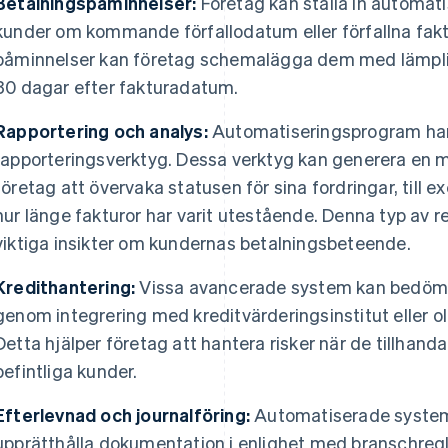
Betalningspåminnelser:
Företag kan ställa in automati
kunder om kommande förfallodatum eller förfallna fak
påminnelser kan företag schemalägga dem med lämpliga i
30 dagar efter fakturadatum.
Rapportering och analys:
Automatiseringsprogram har
rapporteringsverktyg. Dessa verktyg kan generera en m
företag att övervaka statusen för sina fordringar, till 
hur länge fakturor har varit utestående. Denna typ av r
viktiga insikter om kundernas betalningsbeteende.
Kredithantering:
Vissa avancerade system kan bedöma
genom integrering med kreditvärderingsinstitut eller ol
Detta hjälper företag att hantera risker när de tillhandahål
befintliga kunder.
Efterlevnad och journalföring:
Automatiserade system 
upprätthålla dokumentation i enlighet med branschreg