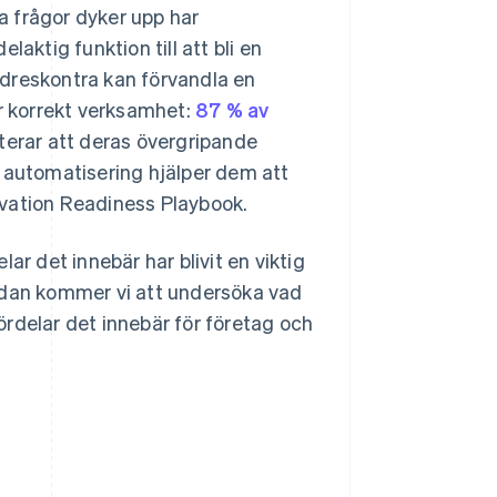
sa frågor dyker upp har
aktig funktion till att bli en
ndreskontra kan förvandla en
er korrekt verksamhet:
87 % av
terar att deras övergripande
t automatisering hjälper dem att
ovation Readiness Playbook.
ar det innebär har blivit en viktig
edan kommer vi att undersöka vad
fördelar det innebär för företag och