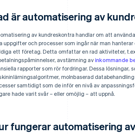
ad är automatisering av kund
omatisering av kundreskontra handlar om att använda 
ka uppgifter och processer som ingår när man hantera
ldiga ett företag. Detta omfattar en rad aktiviteter, t.e
betalningspåminnelser, avstämning av
inkommande be
ansiella rapporter som rör fordringar. Dessa lösningar,
kininlärningsalgoritmer, molnbaserad databehandling 
cesser samtidigt som de inför en nivå av anpassning
igare hade varit svår – eller omöjlig – att uppnå.
ur fungerar automatisering a