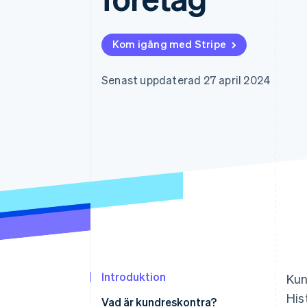
Accelererad kassaprocess
Financial Connections
Länkade finanskontodata
Kom igång med Stripe
Senast uppdaterad 27 april 2024
Introduktion
Kun
His
Vad är kundreskontra?