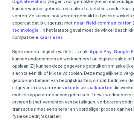
Digitale wallets
zorgen voor gemakkelijke en eenvoudige 
kunnen worden gebruikt om online te betalen zonder kaart
voeren. Ze kunnen ook worden gebruikt in fysieke winkels
apparaat dat is uitgerust met
near-field communication 
technologie
. In het laatste geval moet de winkel beschik
compatibele
kaartlezer
.
Bij de meeste digitale wallets – zoals
Apple Pay
,
Google P
kunnen ondernemers en werknemers hun digitale saldo of
opslaan. Zij kunnen deze gegevens gebruiken om zakelijke
slechts één tik of klik te voltooien. Deze mogelijkheid ver
gebruik en beheer van bedrijfskaarten, omdat bedrijven d
uitgeven in de vorm van
virtuele betaalkaarten
die werkn
mobiele apparaten kunnen gebruiken. Terwijl werknemers
ervaren bij het verrichten van betalingen, verbeteren bedri
transacties met een sneller en voordeliger proces dan het
fysieke bedrijfskaarten.