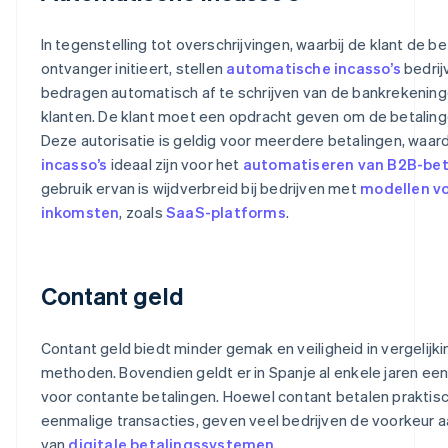
In tegenstelling tot overschrijvingen, waarbij de klant de be
ontvanger initieert, stellen
automatische incasso’s
bedrij
bedragen automatisch af te schrijven van de bankrekening
klanten. De klant moet een opdracht geven om de betalinge
Deze autorisatie is geldig voor meerdere betalingen, waa
incasso’s
ideaal zijn voor het
automatiseren van B2B-bet
gebruik ervan is wijdverbreid bij bedrijven met
modellen v
inkomsten
, zoals
SaaS-platforms
.
Contant geld
Contant geld biedt minder gemak en veiligheid in vergelijk
methoden. Bovendien geldt er in Spanje al enkele jaren een
voor contante betalingen. Hoewel contant betalen praktisch 
eenmalige transacties, geven veel bedrijven de voorkeur 
van
digitale betalingssystemen
.