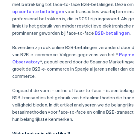
met betrekking tot face-to-face B2B-betalingen. Deze o
Cryptovaluta
op contante betalingen
voor transacties waarbij ten mins
professional betrokken is, die in 2021 zijn ingevoerd. Als 
limiet is het gebruik van minder restrictieve elektronisch
prominenter geworden bij face-to-face
B2B-betalingen
.
Bovendien zijn ook online B2B-betalingen veranderd door 
van B2B-e-commerce. Volgens gegevens van het *
Payme
Observatory
*, gepubliceerd door de Spaanse Marketingv
groeit de B2B-e-commerce in Spanje al jaren sneller dan d
commerce.
Ongeacht de vorm – online of face-to-face – is een belang
B2B-transacties het gebruik van betaalmethoden die trac
veiligheid bieden. In dit artikel analyseren we de belangrijk
betaalmethoden voor face-to-face en online B2B-transacti
hun belangrijkste kenmerken.
Wat staat er in dit artikel?