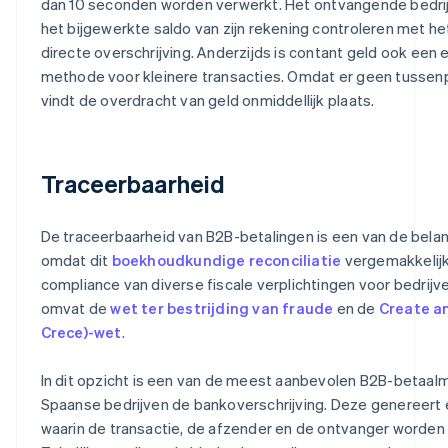
dan 10 seconden worden verwerkt. Het ontvangende bedrijf
het bijgewerkte saldo van zijn rekening controleren met h
directe overschrijving. Anderzijds is contant geld ook een 
methode voor kleinere transacties. Omdat er geen tussenp
vindt de overdracht van geld onmiddellijk plaats.
Traceerbaarheid
De traceerbaarheid van B2B-betalingen is een van de belan
omdat dit
boekhoudkundige reconciliatie
vergemakkelijk
compliance van diverse fiscale verplichtingen voor bedrijven
omvat de
wet ter bestrijding van fraude
en de
Create a
Crece)-wet
.
In dit opzicht is een van de meest aanbevolen B2B-betaa
Spaanse bedrijven de bankoverschrijving. Deze genereer
waarin de transactie, de afzender en de ontvanger worden 