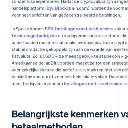
zonder tussenpersonen. Nadat de cryptovaluta zijn aanges
handelsplatform (bijv.
Blockchain.com
), worden ze voornam
voor het verrichten van gedecentraliseerde betalingen.
In Spanje komen
B2B-betalingen met stablecoins
vaker v
technologiebedrijven
en bedrijven in andere sectoren die 
onderhouden met internationale leveranciers. Deze cryptov
stabiel omdat ze gekoppeld zijn aan de waarde van een tra
fiatvaluta. Zo is USDC – de meest gebruikte stablecoin – 
Amerikaanse dollar. Dit voordeel maakt ze tot een strateg
voor zakelijke klanten die actief zijn in markten met een g
bankinfrastructuur of zeer volatiele lokale valuta. Daarom
meer bedrijven ervoor om
betalingen met stablecoins t
Belangrijkste kenmerken v
betaalmethoden