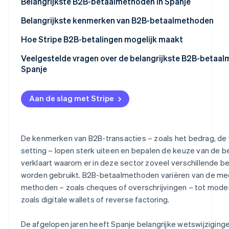
Belangrijkste B2B-betaalmethoden in Spanje
Oprichting van een start-up
Bankoverschrijvingen
Belangrijkste kenmerken van B2B-betaalmethoden
Climate
CO₂-verwijdering
Ecosysteem
# Gewone bankoverschrijvingen
Snelheid
Hoe Stripe B2B-betalingen mogelijk maakt
Identity
Partners
Bankkaarten
Traceerbaarheid
Veelgestelde vragen over de belangrijkste B2B-betaal
Online identiteitsverificatie
Stripe App
Spanje
Marketplace
Automatische incasso’s
Grote transacties
Welke B2B-betaalmethoden zijn het veiligst in Spanje?
Contant geld
Flexibiliteit
Aan de slag met Stripe
Worden papieren betaalmethoden aanbevolen voor B2B
Reverse factoring
Veiligheid
Stripe Sessions 2026
Worden zakelijke betaalkaarten aanbevolen voor B2B-b
Ontdek hoe Stripe de economische infrastructu
Promessen
Bestedingsbeheer
De kenmerken van B2B-transacties – zoals het bedrag, de
Nu bekijken
setting – lopen sterk uiteen en bepalen de keuze van de b
Cheques
verklaart waarom er in deze sector zoveel verschillende 
Wissels
worden gebruikt. B2B-betaalmethoden variëren van de mee
methoden – zoals cheques of overschrijvingen – tot mod
Betaalmethoden op afbetaling
zoals digitale wallets of reverse factoring.
Digitale wallets
De afgelopen jaren heeft Spanje belangrijke wetswijzigin
Bizum