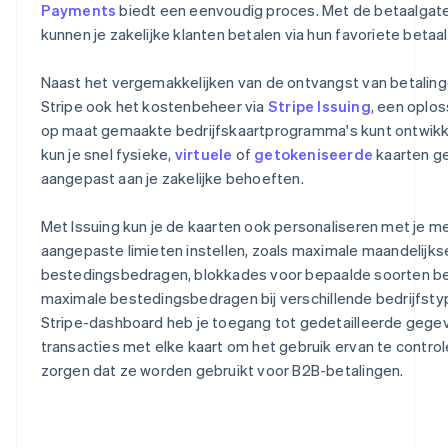
Payments
biedt een eenvoudig proces. Met de betaalgat
kunnen je zakelijke klanten betalen via hun favoriete beta
Naast het vergemakkelijken van de ontvangst van betalin
Stripe ook het kostenbeheer via
Stripe Issuing
, een oplo
op maat gemaakte bedrijfskaartprogramma's kunt ontwikke
kun je snel fysieke,
virtuele
of
getokeniseerde
kaarten ge
aangepast aan je zakelijke behoeften.
Met Issuing kun je de kaarten ook personaliseren met je me
aangepaste limieten instellen, zoals maximale maandelijks
bestedingsbedragen, blokkades voor bepaalde soorten be
maximale bestedingsbedragen bij verschillende bedrijfstyp
Stripe-dashboard heb je toegang tot gedetailleerde gege
transacties met elke kaart om het gebruik ervan te control
zorgen dat ze worden gebruikt voor B2B-betalingen.