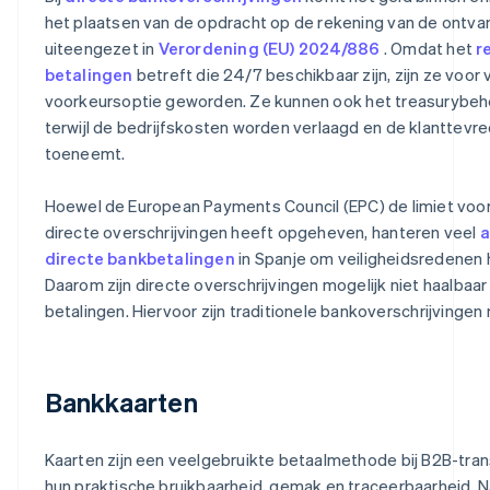
het plaatsen van de opdracht op de rekening van de ontvan
uiteengezet in
Verordening (EU) 2024/886
. Omdat het
r
betalingen
betreft die 24/7 beschikbaar zijn, zijn ze voor 
voorkeursoptie geworden. Ze kunnen ook het treasurybeh
terwijl de bedrijfskosten worden verlaagd en de klanttevr
toeneemt.
Hoewel de European Payments Council (EPC) de limiet voo
directe overschrijvingen heeft opgeheven, hanteren veel
a
directe bankbetalingen
in Spanje om veiligheidsredenen h
Daarom zijn directe overschrijvingen mogelijk niet haalbaa
betalingen. Hiervoor zijn traditionele bankoverschrijvingen 
Bankkaarten
Kaarten zijn een veelgebruikte betaalmethode bij B2B-tr
hun praktische bruikbaarheid, gemak en traceerbaarheid. N