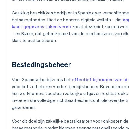
Gelukkig beschikken bedrijven in Spanje over verschillende
betaalmethoden. Hiertoe behoren digitale wallets – die
op
kaartgegevens tokeniseren
zodat deze niet kunnen wor
– en Bizum, dat gebruikmaakt van de mechanismen van el
klant te authenticeren.
Bestedingsbeheer
Voor Spaanse bedrijven is het
effectief bijhouden van u
voor het verbeteren van het bedrijfsbeheer. Bovendien mo
hun werknemers toestaan zakelijke uitgaven rechtstreeks t
invoeren die volledige zichtbaarheid en controle over die t
garanderen.
Voor dit doel zijn zakelijke betaalkaarten voor onkosten d
betaalmethode, omdat hiermee zeer gepersonaliseerde b