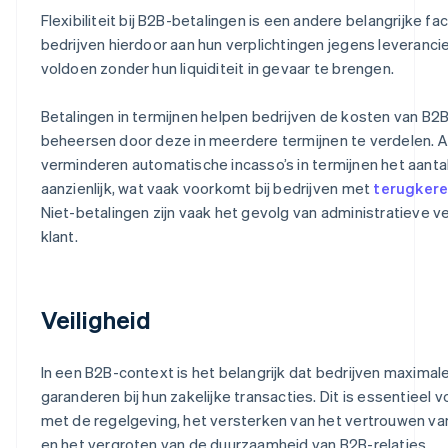
Flexibiliteit bij B2B-betalingen is een andere belangrijke fa
bedrijven hierdoor aan hun verplichtingen jegens leveranci
voldoen zonder hun liquiditeit in gevaar te brengen.
Betalingen in termijnen helpen bedrijven de kosten van B2B
beheersen door deze in meerdere termijnen te verdelen. 
verminderen automatische incasso’s in termijnen het aantal
aanzienlijk, wat vaak voorkomt bij bedrijven met
terugkere
Niet-betalingen zijn vaak het gevolg van administratieve v
klant.
Veiligheid
In een B2B-context is het belangrijk dat bedrijven maximale
garanderen bij hun zakelijke transacties. Dit is essentieel 
met de regelgeving, het versterken van het vertrouwen van
en het vergroten van de duurzaamheid van B2B-relaties.