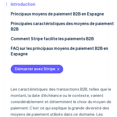
Découvrez les prochaines évolutions
Commerce en ligne
Introduction
Radar
Principaux moyens de paiement B2B en Espagne
Prévention de la fraude
Écosystème
Virements bancaires
Principales caractéristiques des moyens de paiement
Atlas
B2B
Constitution de start-up
Cartes bancaires
Partenaires
Climate
Stripe App
Rapidité
Comment Stripe facilite les paiements B2B
Élimination du carbone
Cartes de débit et cartes de crédit
Marketplace
Traçabilité
FAQ sur les principaux moyens de paiement B2B en
Identity
Prélèvements automatiques
Espagne
Vérification de l'identité
Transactions importantes
Espèces
Quels moyens de paiement B2B sont les plus sécurisés
Flexibilité
en Espagne ?
Démarrer avec Stripe
Affacturage inversé
Sécurité
Les moyens de paiement papier sont-ils recommandés
Billets à ordre
pour les paiements B2B ?
Stripe Sessions 2026
Contrôle des dépenses
Les caractéristiques des transactions B2B, telles que le
Découvrez comment Stripe construit l’infrastructure écon
Chèques
Les cartes d’entreprise sont-elles recommandées pour
Regarder la vidéo
montant, la date d’échéance ou le contexte, varient
les paiements B2B ?
Lettres de change
considérablement et déterminent le choix du moyen de
paiement. C’est ce qui explique la grande diversité des
Moyens de paiement échelonné
moyens de paiement utilisés dans ce domaine. Les