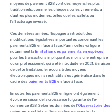
Wallets
moyens de paiement B2B vont des moyens les plus
traditionnels, comme les chèques ou les virements, à
Cryptomonnaies
d’autres plus modernes, telles que les wallets ou
l’affacturage inversé.
Ces dernières années, l’Espagne a introduit des
modifications législatives importantes concernant les
paiements B2B en face à face. Parmi celles-ci figure
notamment la
limitation des paiements en espèces
pour les transactions impliquant au moins une entreprise
ou un professionnel, qui a été introduite en 2021. En raison
de cette limitation, le recours à des moyens
électroniques moins restrictifs s’est généralisé dans le
cadre des
paiements B2B
en face à face.
En outre, les paiements B2B en ligne ont également
évolué en raison de la croissance fulgurante de l’e-
commerce B2B. Selon les données de l’
Observatoire des
paiements
publié par l’Association espagnole du