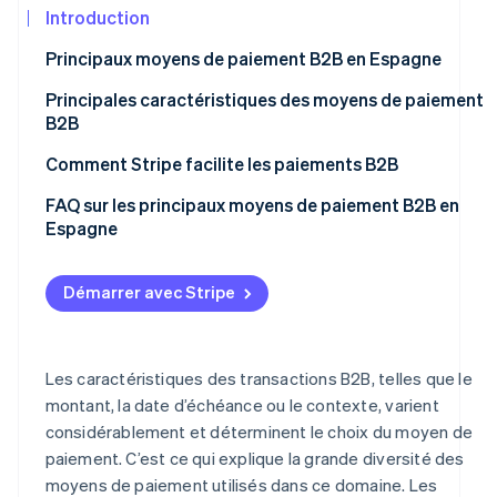
Découvrez les prochaines évolutions
Commerce en ligne
Introduction
Radar
Principaux moyens de paiement B2B en Espagne
Prévention de la fraude
Écosystème
Virements bancaires
Principales caractéristiques des moyens de paiement
Atlas
B2B
Constitution de start-up
Cartes bancaires
Partenaires
Climate
Stripe App
Rapidité
Comment Stripe facilite les paiements B2B
Élimination du carbone
Cartes de débit et cartes de crédit
Marketplace
Traçabilité
FAQ sur les principaux moyens de paiement B2B en
Identity
Prélèvements automatiques
Espagne
Vérification de l'identité
Transactions importantes
Espèces
Quels moyens de paiement B2B sont les plus sécurisés
Flexibilité
en Espagne ?
Démarrer avec Stripe
Affacturage inversé
Sécurité
Les moyens de paiement papier sont-ils recommandés
Billets à ordre
pour les paiements B2B ?
Stripe Sessions 2026
Contrôle des dépenses
Les caractéristiques des transactions B2B, telles que le
Découvrez comment Stripe construit l’infrastructure écon
Chèques
Les cartes d’entreprise sont-elles recommandées pour
Regarder la vidéo
montant, la date d’échéance ou le contexte, varient
les paiements B2B ?
Lettres de change
considérablement et déterminent le choix du moyen de
paiement. C’est ce qui explique la grande diversité des
Moyens de paiement échelonné
moyens de paiement utilisés dans ce domaine. Les