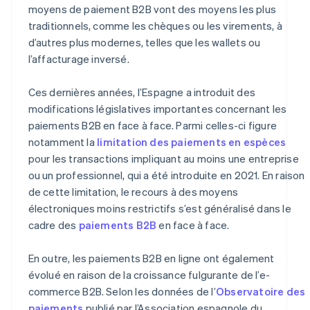
Wallets
moyens de paiement B2B vont des moyens les plus
traditionnels, comme les chèques ou les virements, à
Cryptomonnaies
d’autres plus modernes, telles que les wallets ou
l’affacturage inversé.
Ces dernières années, l’Espagne a introduit des
modifications législatives importantes concernant les
paiements B2B en face à face. Parmi celles-ci figure
notamment la
limitation des paiements en espèces
pour les transactions impliquant au moins une entreprise
ou un professionnel, qui a été introduite en 2021. En raison
de cette limitation, le recours à des moyens
électroniques moins restrictifs s’est généralisé dans le
cadre des
paiements B2B
en face à face.
En outre, les paiements B2B en ligne ont également
évolué en raison de la croissance fulgurante de l’e-
commerce B2B. Selon les données de l’
Observatoire des
paiements
publié par l’Association espagnole du