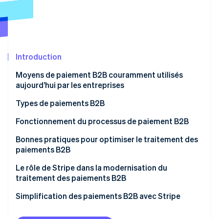
Découvrez les prochaines évolutions
Commerce en ligne
Radar
Prévention de la fraude
Écosystème
Atlas
Constitution de start-up
Introduction
Partenaires
Climate
Stripe App Marketplace
Moyens de paiement B2B couramment utilisés
Élimination du carbone
aujourd’hui par les entreprises
Identity
Vérification de l'identité
Types de paiements B2B
Virements bancaires
Fonctionnement du processus de paiement B2B
Virements ACH
Bonnes pratiques pour optimiser le traitement des
paiements B2B
Transferts SEPA
Stripe Sessions 2026
Le rôle de Stripe dans la modernisation du
Découvrez comment Stripe construit l’infrastructure écono
Chèques papier
Regarder la vidéo
traitement des paiements B2B
Cartes bancaires
Simplification des paiements B2B avec Stripe
Plateformes de paiement pair à pair