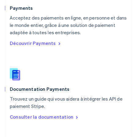
Nouvelle-Zélande
English
Payments
Pays-Bas
Acceptez des paiements en ligne, en personne et dans
Nederlands
English
le monde entier, grâce à une solution de paiement
Pologne
English
adaptée à toutes les entreprises.
Portugal
Découvrir Payments
Português
English
R.A.S. de Hong Kong, Chine
English
简体中文
République tchèque
English
Roumanie
English
Documentation Payments
Royaume-Uni
English
Trouvez un guide qui vous aidera à intégrer les API de
Singapour
paiement Stripe.
English
简体中文
Slovaquie
Consulter la documentation
English
Slovénie
English
Italiano