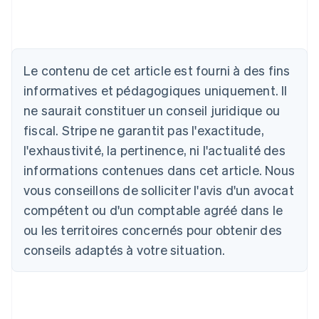
Allemagne
Deutsch
English
Australie
Le contenu de cet article est fourni à des fins
English
informatives et pédagogiques uniquement. Il
Autriche
ne saurait constituer un conseil juridique ou
Deutsch
English
Belgique
fiscal. Stripe ne garantit pas l'exactitude,
Nederlands
Français
Deutsch
English
l'exhaustivité, la pertinence, ni l'actualité des
Brésil
Português
English
informations contenues dans cet article. Nous
Bulgarie
vous conseillons de solliciter l'avis d'un avocat
English
Canada
compétent ou d'un comptable agréé dans le
English
Français
ou les territoires concernés pour obtenir des
Chine continentale
conseils adaptés à votre situation.
简体中文
English
Chypre
English
Croatie
English
Italiano