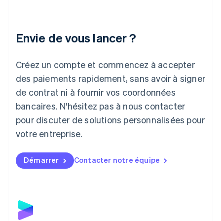
Irlande
English
Italie
Italiano
English
Envie de vous lancer ?
Japon
日本語
English
Créez un compte et commencez à accepter
Lettonie
English
des paiements rapidement, sans avoir à signer
Liechtenstein
de contrat ni à fournir vos coordonnées
Deutsch
English
Lituanie
bancaires. N'hésitez pas à nous contacter
English
pour discuter de solutions personnalisées pour
Luxembourg
votre entreprise.
Français
Deutsch
English
Malaisie
English
简体中文
Démarrer
Contacter notre équipe
Malte
English
Mexique
Español
English
Norvège
English