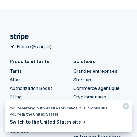
Suède
Svenska
English
Suisse
Deutsch
Français
Italiano
English
Thaïlande
ไทย
English
France (Français)
Produits et tarifs
Solutions
Tarifs
Grandes entreprises
Atlas
Start-up
Authorization Boost
Commerce agentique
Billing
Cryptomonnaie
Capital
E-commerce
You’re viewing our website for France, but it looks like
Checkout
Services financiers
you’re in the United States.
intégrés
Switch to the United States site
Climate
Automatisation des
Connect
opérations financières