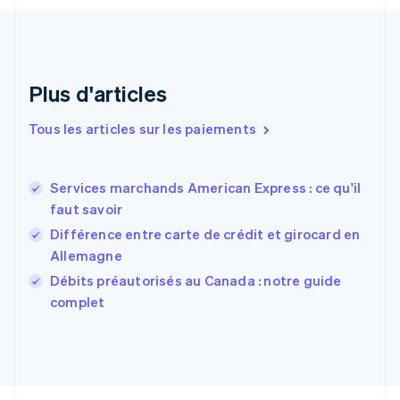
Danemark
English
Émirats arabes unis
English
Espagne
Plus d'articles
Español
English
Estonie
Tous les articles sur les paiements
English
États-Unis
English
Español
简体中文
Services marchands American Express : ce qu'il
Finlande
English
Svenska
faut savoir
France
Différence entre carte de crédit et girocard en
Français
English
Allemagne
Gibraltar
English
Débits préautorisés au Canada : notre guide
Grèce
complet
English
Hongrie
English
Inde
English