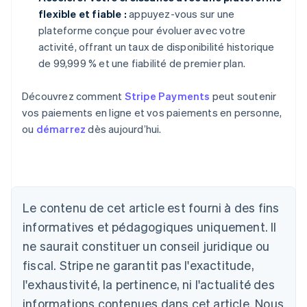
flexible et fiable :
appuyez-vous sur une
plateforme conçue pour évoluer avec votre
activité, offrant un taux de disponibilité historique
de 99,999 % et une fiabilité de premier plan.
Découvrez comment
Stripe Payments
peut soutenir
vos paiements en ligne et vos paiements en personne,
ou
démarrez
dès aujourd’hui.
Allemagne
Le contenu de cet article est fourni à des fins
Deutsch
English
Australie
informatives et pédagogiques uniquement. Il
English
ne saurait constituer un conseil juridique ou
Autriche
Deutsch
English
fiscal. Stripe ne garantit pas l'exactitude,
Belgique
l'exhaustivité, la pertinence, ni l'actualité des
Nederlands
Français
Deutsch
English
Brésil
informations contenues dans cet article. Nous