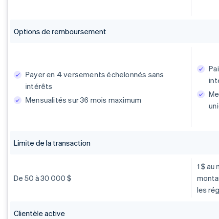
Options de remboursement
Pa
Payer en 4 versements échelonnés sans
in
intérêts
Me
Mensualités sur 36 mois maximum
un
Limite de la transaction
1 $ au
De 50 à 30 000 $
montan
les ré
Clientèle active