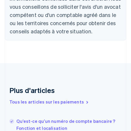
Português
English
vous conseillons de solliciter l'avis d'un avocat
Bulgarie
compétent ou d'un comptable agréé dans le
English
Canada
ou les territoires concernés pour obtenir des
English
Français
conseils adaptés à votre situation.
Chine continentale
简体中文
English
Chypre
English
Croatie
English
Italiano
Danemark
English
Émirats arabes unis
English
Plus d'articles
Espagne
Español
English
Tous les articles sur les paiements
Estonie
English
États-Unis
Qu’est-ce qu’un numéro de compte bancaire ?
English
Español
简体中文
Fonction et localisation
Finlande