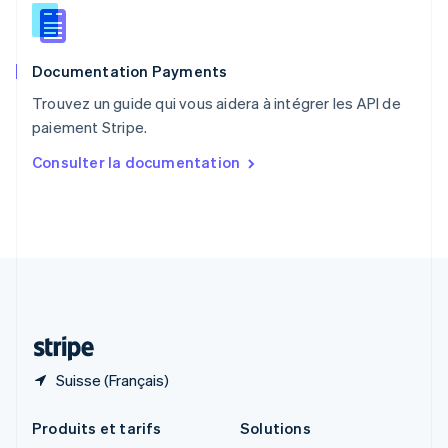
English
Roumanie
English
Documentation Payments
Royaume-Uni
English
Trouvez un guide qui vous aidera à intégrer les API de
Singapour
paiement Stripe.
English
简体中文
Slovaquie
Consulter la documentation
English
Slovénie
English
Italiano
Suède
Svenska
English
Suisse
Deutsch
Français
Italiano
English
Thaïlande
ไทย
English
Suisse (Français)
Produits et tarifs
Solutions