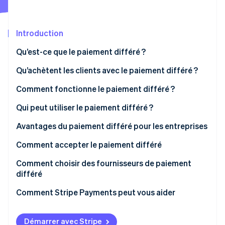
Découvrez les prochaines évolutions
Commerce en ligne
Radar
Prévention de la fraude
Introduction
Écosystème
Atlas
Qu’est-ce que le paiement différé ?
Constitution de start-up
Partenaires
Qu’achètent les clients avec le paiement différé ?
Climate
Stripe App Marketplace
Élimination du carbone
Comment fonctionne le paiement différé ?
Identity
Vérification de l'identité
Qui peut utiliser le paiement différé ?
Avantages du paiement différé pour les entreprises
Comment accepter le paiement différé
Comment choisir des fournisseurs de paiement
Stripe Sessions 2026
Découvrez comment Stripe construit l’infrastructure écono
différé
Regarder la vidéo
Comment Stripe Payments peut vous aider
Démarrer avec Stripe