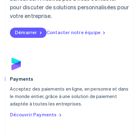
English
pour discuter de solutions personnalisées pour
Luxembourg
votre entreprise.
Français
Deutsch
English
Malaisie
English
简体中文
Démarrer
Contacter notre équipe
Malte
English
Mexique
Español
English
Norvège
English
Nouvelle-Zélande
English
Payments
Pays-Bas
Acceptez des paiements en ligne, en personne et dans
Nederlands
English
le monde entier, grâce à une solution de paiement
Pologne
English
adaptée à toutes les entreprises.
Portugal
Découvrir Payments
Português
English
R.A.S. de Hong Kong, Chine
English
简体中文
République tchèque