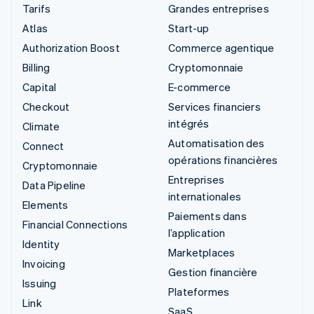
Tarifs
Grandes entreprises
Atlas
Start-up
Authorization Boost
Commerce agentique
Billing
Cryptomonnaie
Capital
E-commerce
Checkout
Services financiers
intégrés
Climate
Automatisation des
Connect
opérations financières
Cryptomonnaie
Entreprises
Data Pipeline
internationales
Elements
Paiements dans
Financial Connections
l’application
Identity
Marketplaces
Invoicing
Gestion financière
Issuing
Plateformes
Link
SaaS