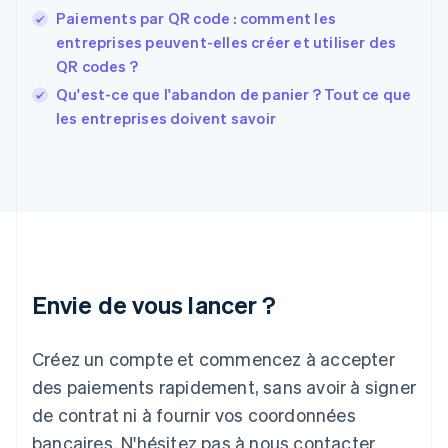
English
Svenska
Paiements par QR code : comment les
France
entreprises peuvent-elles créer et utiliser des
Français
English
QR codes ?
Gibraltar
English
Qu'est-ce que l'abandon de panier ? Tout ce que
Grèce
les entreprises doivent savoir
English
Hongrie
English
Inde
English
Irlande
English
Italie
Italiano
English
Envie de vous lancer ?
Japon
日本語
English
Créez un compte et commencez à accepter
Lettonie
English
des paiements rapidement, sans avoir à signer
Liechtenstein
de contrat ni à fournir vos coordonnées
Deutsch
English
Lituanie
bancaires. N'hésitez pas à nous contacter