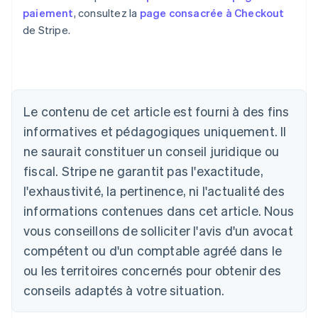
paiement
, consultez la
page consacrée à Checkout
de Stripe.
Le contenu de cet article est fourni à des fins
informatives et pédagogiques uniquement. Il
Allemagne
ne saurait constituer un conseil juridique ou
Deutsch
English
fiscal. Stripe ne garantit pas l'exactitude,
Australie
l'exhaustivité, la pertinence, ni l'actualité des
English
Autriche
informations contenues dans cet article. Nous
Deutsch
English
vous conseillons de solliciter l'avis d'un avocat
Belgique
Nederlands
Français
Deutsch
English
compétent ou d'un comptable agréé dans le
Brésil
ou les territoires concernés pour obtenir des
Português
English
Bulgarie
conseils adaptés à votre situation.
English
Canada