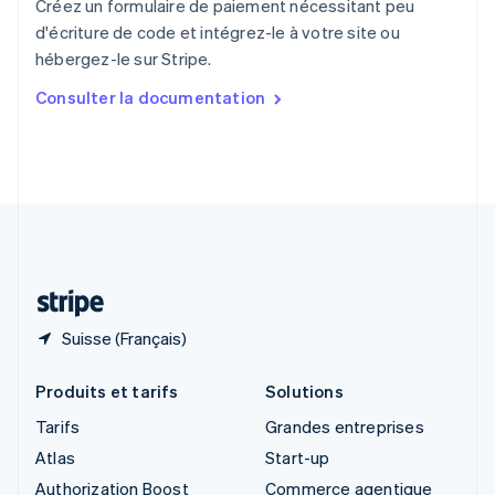
Créez un formulaire de paiement nécessitant peu
English
d'écriture de code et intégrez-le à votre site ou
Singapour
hébergez-le sur Stripe.
English
简体中文
Slovaquie
Consulter la documentation
English
Slovénie
English
Italiano
Suède
Svenska
English
Suisse
Deutsch
Français
Italiano
English
Thaïlande
ไทย
English
Suisse (Français)
Produits et tarifs
Solutions
Tarifs
Grandes entreprises
Atlas
Start-up
Authorization Boost
Commerce agentique