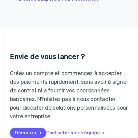
English
Grèce
English
Hongrie
English
Inde
English
Irlande
Envie de vous lancer ?
English
Italie
Italiano
English
Créez un compte et commencez à accepter
Japon
日本語
English
des paiements rapidement, sans avoir à signer
Lettonie
de contrat ni à fournir vos coordonnées
English
bancaires. N'hésitez pas à nous contacter
Liechtenstein
pour discuter de solutions personnalisées pour
Deutsch
English
Lituanie
votre entreprise.
English
Luxembourg
Français
Deutsch
English
Démarrer
Contacter notre équipe
Malaisie