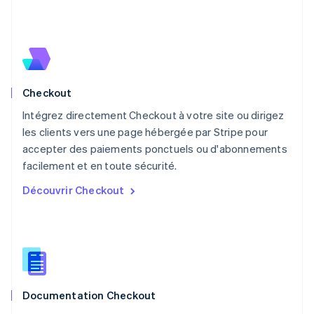
English
简体中文
Malte
English
Mexique
Español
English
Norvège
Checkout
English
Nouvelle-Zélande
Intégrez directement Checkout à votre site ou dirigez
English
les clients vers une page hébergée par Stripe pour
Pays-Bas
accepter des paiements ponctuels ou d'abonnements
Nederlands
English
facilement et en toute sécurité.
Pologne
English
Découvrir Checkout
Portugal
Português
English
R.A.S. de Hong Kong, Chine
English
简体中文
République tchèque
English
Roumanie
Documentation Checkout
English
Royaume-Uni