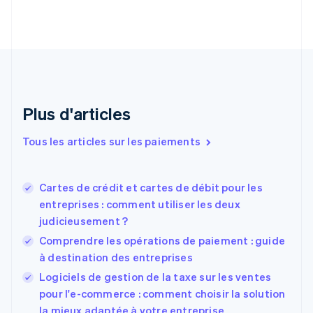
English
Français
Chine continentale
简体中文
English
Chypre
English
Croatie
English
Italiano
Plus d'articles
Danemark
English
Émirats arabes unis
Tous les articles sur les paiements
English
Espagne
Español
English
Cartes de crédit et cartes de débit pour les
Estonie
entreprises : comment utiliser les deux
English
judicieusement ?
États-Unis
Comprendre les opérations de paiement : guide
English
Español
简体中文
Finlande
à destination des entreprises
English
Svenska
Logiciels de gestion de la taxe sur les ventes
France
pour l'e-commerce : comment choisir la solution
Français
English
la mieux adaptée à votre entreprise
Gibraltar