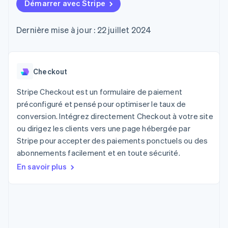
UI flexibles
Démarrer avec Stripe
Recognition
l’application
Gérer des
Moyens de
Comptabilité
Entreprise
Marketplaces
abonnements
paiement
automatisée
Gestion financière
Proposer une
Dernière mise à jour : 22 juillet 2024
Accès à plus
Stripe Sigma
Roadmap produit
Plateformes
facturation à l'usage
de 125
Rapports
Sessions : conférence
SaaS
Émettre des cartes
Terminal
personnalisés
annuelle
bancaires adossées à
Paiements en
Data Pipeline
Carrières
des stablecoins
personne
Synchronisation
Communiqués de
Checkout
Fournir et gérer des
Authorization
des données
presse
services avec des
Par secteur
Boost
Stripe Press
agents
Stripe Checkout est un formulaire de paiement
Acceptation
préconfiguré et pensé pour optimiser le taux de
optimisée
Entreprises d'IA
conversion. Intégrez directement Checkout à votre site
Link
Économie des
Paiements
créateurs
Contact
ou dirigez les clients vers une page hébergée par
Ressources
Jeux
accélérés
Stripe pour accepter des paiements ponctuels ou des
Hôtellerie, voyages et
Financial
Contacter notre équipe
abonnements facilement et en toute sécurité.
loisirs
Intégrations
Connections
Assurance
d'applications
Comptes
Devenir partenaire
En savoir plus
Médias et
Exemples de code
financiers
divertissements
Blog des développeurs
associés
Organisations à but
non lucratif
État de l'API
Services aux
Plus
entreprises
Product roadmap
Secteur public