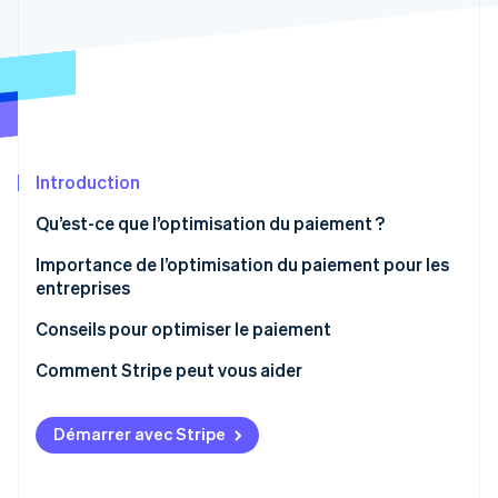
Découvrez les prochaines évolutions
Commerce en ligne
Radar
Prévention de la fraude
Écosystème
Atlas
Constitution de start-up
Partenaires
Climate
Stripe App Marketplace
Élimination du carbone
Introduction
Identity
Qu’est-ce que l’optimisation du paiement ?
Vérification de l'identité
Importance de l’optimisation du paiement pour les
entreprises
Conseils pour optimiser le paiement
Stripe Sessions 2026
Comment Stripe peut vous aider
Découvrez comment Stripe construit l’infrastructure écono
Regarder la vidéo
Stripe Checkout
Démarrer avec Stripe
Link
Payment Links