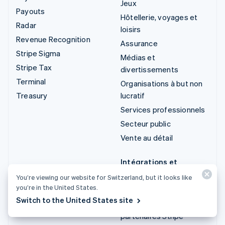
Jeux
Payouts
Hôtellerie, voyages et
Radar
loisirs
Revenue Recognition
Assurance
Stripe Sigma
Médias et
Stripe Tax
divertissements
Terminal
Organisations à but non
Treasury
lucratif
Services professionnels
Secteur public
Vente au détail
Intégrations et
solutions sur mesure
You’re viewing our website for Switzerland, but it looks like
you’re in the United States.
Stripe App Marketplace
Switch to the United States site
Écosystème de
partenaires Stripe