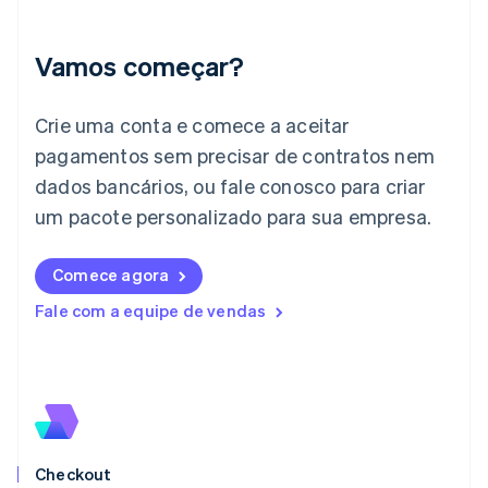
English
Índia
English
Vamos começar?
Irlanda
English
Crie uma conta e comece a aceitar
Itália
Italiano
English
pagamentos sem precisar de contratos nem
Japão
dados bancários, ou fale conosco para criar
日本語
English
Letônia
um pacote personalizado para sua empresa.
English
Liechtenstein
Comece agora
Deutsch
English
Lituânia
Fale com a equipe de vendas
English
Luxemburgo
Français
Deutsch
English
Malásia
English
简体中文
Malta
English
Checkout
México