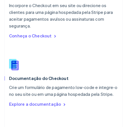
Español
English
Incorpore o Checkout em seu site ou direcione os
Noruega
clientes para uma página hospedada pela Stripe para
English
aceitar pagamentos avulsos ou assinaturas com
Nova Zelândia
English
segurança.
Países Baixos
Conheça o Checkout
Nederlands
English
Polônia
English
Portugal
Português
English
RAE de Hong Kong, China
English
简体中文
Documentação do Checkout
Reino Unido
English
Crie um formulário de pagamento low-code e integre-o
República Tcheca
no seu site ou em uma página hospedada pela Stripe.
English
Romênia
Explore a documentação
English
Singapura
English
简体中文
Suécia