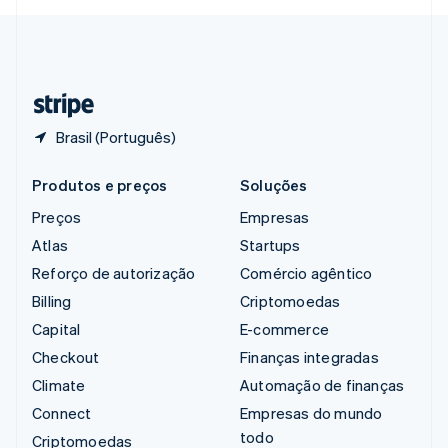
Svenska
English
Suíça
Deutsch
Français
Italiano
English
Tailândia
ไทย
English
Brasil (Português)
Produtos e preços
Soluções
Preços
Empresas
Atlas
Startups
Reforço de autorização
Comércio agêntico
Billing
Criptomoedas
Capital
E-commerce
Checkout
Finanças integradas
Climate
Automação de finanças
Connect
Empresas do mundo
todo
Criptomoedas