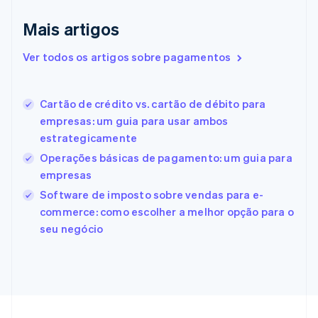
English
Emirados Árabes Unidos
Mais artigos
English
Eslováquia
Ver todos os artigos sobre pagamentos
English
Eslovênia
English
Italiano
Cartão de crédito vs. cartão de débito para
Espanha
empresas: um guia para usar ambos
Español
English
estrategicamente
Estados Unidos
English
Español
简体中文
Operações básicas de pagamento: um guia para
Estônia
empresas
English
Software de imposto sobre vendas para e-
Finlândia
commerce: como escolher a melhor opção para o
English
Svenska
França
seu negócio
Français
English
Gibraltar
English
Grécia
English
Hungria