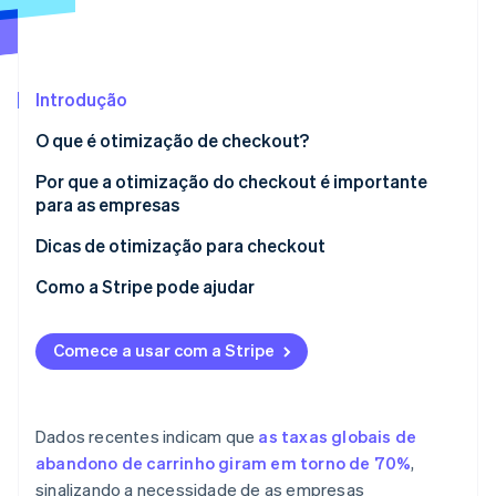
Ecossistema
Introdução
Stripe Sessions 2026
Parceiros
Stripe App Marketplace
Veja como a Stripe está construindo a infraestrutura econô
O que é otimização de checkout?
Assista agora
Por que a otimização do checkout é importante
para as empresas
Dicas de otimização para checkout
Como a Stripe pode ajudar
Stripe Checkout
Comece a usar com a Stripe
Link
Links de pagamento
Dados recentes indicam que
as taxas globais de
Interoperabilidade e segurança
abandono de carrinho giram em torno de 70%
,
sinalizando a necessidade de as empresas