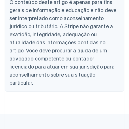
O conteúdo deste artigo é apenas para fins
gerais de informação e educação e não deve
Alemanha
Deutsch
English
ser interpretado como aconselhamento
Austrália
jurídico ou tributário. A Stripe não garante a
English
Áustria
exatidão, integridade, adequação ou
Deutsch
English
atualidade das informações contidas no
Bélgica
artigo. Você deve procurar a ajuda de um
Nederlands
Français
Deutsch
English
Brasil
advogado competente ou contador
Português
English
licenciado para atuar em sua jurisdição para
Bulgária
aconselhamento sobre sua situação
English
Canadá
particular.
English
Français
China continental
简体中文
English
Chipre
English
Croácia
English
Italiano
Dinamarca