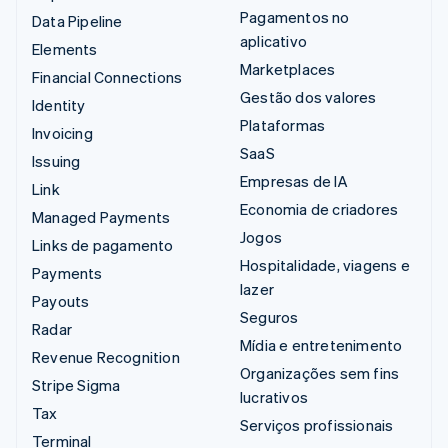
Pagamentos no
Data Pipeline
aplicativo
Elements
Marketplaces
Financial Connections
Gestão dos valores
Identity
Plataformas
Invoicing
SaaS
Issuing
Empresas de IA
Link
Economia de criadores
Managed Payments
Jogos
Links de pagamento
Hospitalidade, viagens e
Payments
lazer
Payouts
Seguros
Radar
Mídia e entretenimento
Revenue Recognition
Organizações sem fins
Stripe Sigma
lucrativos
Tax
Serviços profissionais
Terminal