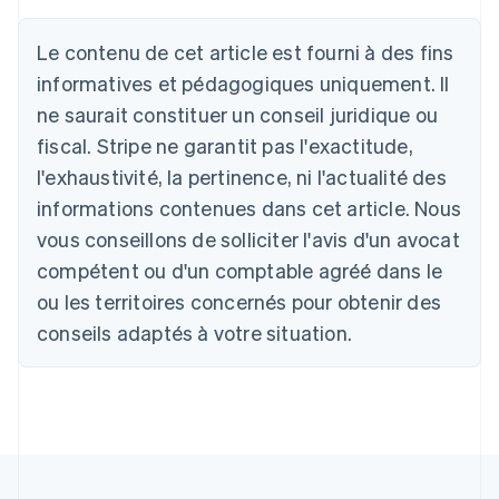
Le contenu de cet article est fourni à des fins
Allemagne
informatives et pédagogiques uniquement. Il
Deutsch
English
ne saurait constituer un conseil juridique ou
Australie
fiscal. Stripe ne garantit pas l'exactitude,
English
Autriche
l'exhaustivité, la pertinence, ni l'actualité des
Deutsch
English
informations contenues dans cet article. Nous
Belgique
vous conseillons de solliciter l'avis d'un avocat
Nederlands
Français
Deutsch
English
Brésil
compétent ou d'un comptable agréé dans le
Português
English
ou les territoires concernés pour obtenir des
Bulgarie
English
conseils adaptés à votre situation.
Canada
English
Français
Chine continentale
简体中文
English
Chypre
English
Croatie