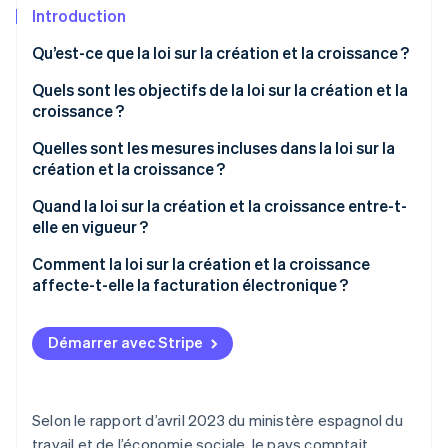
Découvrez les prochaines évolutions
Commerce en ligne
Introduction
Radar
Qu’est-ce que la loi sur la création et la croissance ?
Prévention de la fraude
Écosystème
Quels sont les objectifs de la loi sur la création et la
Atlas
croissance ?
Constitution de start-up
Partenaires
Climate
Stripe App Marketplace
Quelles sont les mesures incluses dans la loi sur la
Élimination du carbone
création et la croissance ?
Identity
Quand la loi sur la création et la croissance entre-t-
Vérification de l'identité
elle en vigueur ?
Comment la loi sur la création et la croissance
affecte-t-elle la facturation électronique ?
Stripe Sessions 2026
Démarrer avec Stripe
Découvrez comment Stripe construit l’infrastructure écono
Regarder la vidéo
Selon le rapport d’avril 2023 du ministère espagnol du
travail et de l’économie sociale, le pays comptait