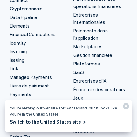
opérations financières
Cryptomonnaie
Entreprises
Data Pipeline
internationales
Elements
Paiements dans
Financial Connections
l’application
Identity
Marketplaces
Invoicing
Gestion financière
Issuing
Plateformes
Link
SaaS
Managed Payments
Entreprises d'IA
Liens de paiement
Économie des créateurs
Payments
Jeux
Payouts
Hôtellerie, voyages et
You’re viewing our website for Switzerland, but it looks like
Radar
loisirs
you’re in the United States.
Revenue Recognition
Switch to the United States site
Assurance
Stripe Sigma
Médias et
Stripe Tax