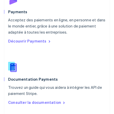
English
Nouvelle-Zélande
English
Payments
Pays-Bas
Acceptez des paiements en ligne, en personne et dans
Nederlands
English
le monde entier, grâce à une solution de paiement
Pologne
English
adaptée à toutes les entreprises.
Portugal
Découvrir Payments
Português
English
R.A.S. de Hong Kong, Chine
English
简体中文
République tchèque
English
Roumanie
English
Documentation Payments
Royaume-Uni
English
Trouvez un guide qui vous aidera à intégrer les API de
Singapour
paiement Stripe.
English
简体中文
Slovaquie
Consulter la documentation
English
Slovénie