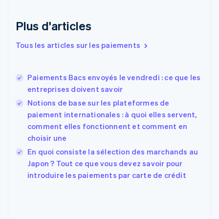
English
Italiano
Danemark
English
Plus d'articles
Émirats arabes unis
English
Tous les articles sur les paiements
Espagne
Español
English
Estonie
Paiements Bacs envoyés le vendredi : ce que les
English
entreprises doivent savoir
États-Unis
Notions de base sur les plateformes de
English
Español
简体中文
Finlande
paiement internationales : à quoi elles servent,
English
Svenska
comment elles fonctionnent et comment en
France
choisir une
Français
English
En quoi consiste la sélection des marchands au
Gibraltar
English
Japon ? Tout ce que vous devez savoir pour
Grèce
introduire les paiements par carte de crédit
English
Hongrie
English
Inde