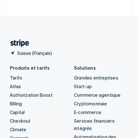
English
Italiano
Suède
Svenska
English
Suisse
Deutsch
Français
Italiano
English
Thaïlande
ไทย
English
Suisse (Français)
Produits et tarifs
Solutions
Tarifs
Grandes entreprises
Atlas
Start-up
Authorization Boost
Commerce agentique
Billing
Cryptomonnaie
Capital
E-commerce
Checkout
Services financiers
intégrés
Climate
Automatisation des
Connect