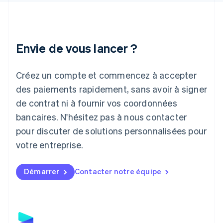
English
Irlande
English
Italie
Italiano
English
Envie de vous lancer ?
Japon
日本語
English
Créez un compte et commencez à accepter
Lettonie
English
des paiements rapidement, sans avoir à signer
Liechtenstein
de contrat ni à fournir vos coordonnées
Deutsch
English
Lituanie
bancaires. N'hésitez pas à nous contacter
English
pour discuter de solutions personnalisées pour
Luxembourg
votre entreprise.
Français
Deutsch
English
Malaisie
English
简体中文
Démarrer
Contacter notre équipe
Malte
English
Mexique
Español
English
Norvège