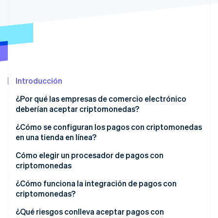
Ecosistema
Sesiones de Stripe 2026
Socios
Descubre cómo Stripe construye la infraestructura económi
Stripe App Marketplace
Mirar ahora
Introducción
¿Por qué las empresas de comercio electrónico
deberían aceptar criptomonedas?
¿Cómo se configuran los pagos con criptomonedas
en una tienda en línea?
Revisa las normas
Cómo elegir un procesador de pagos con
criptomonedas
Elige un procesador de pagos
¿Cómo funciona la integración de pagos con
Crea tu cuenta
criptomonedas?
Integra el proceso de compra
¿Qué riesgos conlleva aceptar pagos con