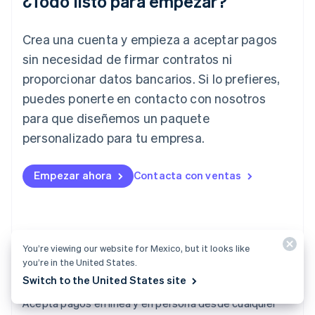
¿Todo listo para empezar?
Irlanda
English
Crea una cuenta y empieza a aceptar pagos
Italia
Italiano
English
sin necesidad de firmar contratos ni
Japón
proporcionar datos bancarios. Si lo prefieres,
日本語
English
Letonia
puedes ponerte en contacto con nosotros
English
para que diseñemos un paquete
Liechtenstein
personalizado para tu empresa.
Deutsch
English
Lituania
English
Empezar ahora
Contacta con ventas
Luxemburgo
Français
Deutsch
English
Malasia
English
简体中文
Malta
You’re viewing our website for Mexico, but it looks like
English
you’re in the United States.
México
Switch to the United States site
Español
English
Payments
Noruega
Acepta pagos en línea y en persona desde cualquier
English