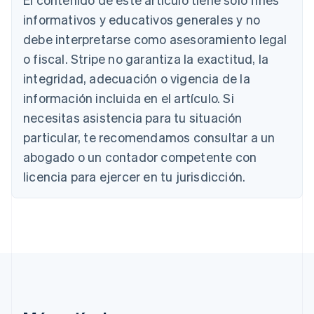
Australia
informativos y educativos generales y no
English
debe interpretarse como asesoramiento legal
Austria
Deutsch
English
o fiscal. Stripe no garantiza la exactitud, la
Bélgica
integridad, adecuación o vigencia de la
Nederlands
Français
Deutsch
English
Brasil
información incluida en el artículo. Si
Português
English
necesitas asistencia para tu situación
Bulgaria
particular, te recomendamos consultar a un
English
Canadá
abogado o un contador competente con
English
Français
licencia para ejercer en tu jurisdicción.
China continental
简体中文
English
Chipre
English
Croacia
English
Italiano
Dinamarca
English
Emiratos Árabes Unidos
English