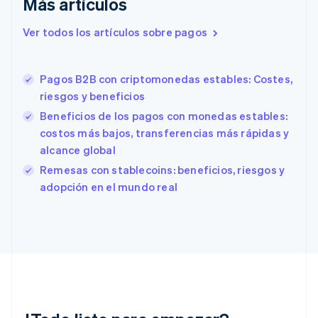
Más artículos
Eslovaquia
English
Ver todos los artículos sobre pagos
Eslovenia
English
Italiano
España
Pagos B2B con criptomonedas estables: Costes,
Español
English
riesgos y beneficios
Estados Unidos
English
Español
简体中文
Beneficios de los pagos con monedas estables:
Estonia
costos más bajos, transferencias más rápidas y
English
alcance global
Finlandia
English
Svenska
Remesas con stablecoins: beneficios, riesgos y
Francia
adopción en el mundo real
Français
English
Gibraltar
English
Grecia
English
Hungría
English
India
English