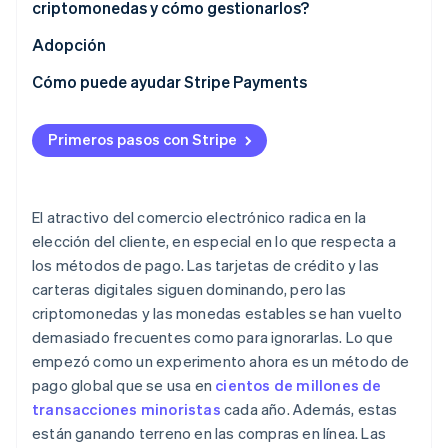
criptomonedas y cómo gestionarlos?
Usa carteras si las necesitas
Volatilidad de precios
Adopción
Lanza y promociona
Transacciones irreversibles
Cómo puede ayudar Stripe Payments
Cumplimiento de la normativa y regulaciones
Primeros pasos con Stripe
Impuestos y contabilidad
El atractivo del comercio electrónico radica en la
elección del cliente, en especial en lo que respecta a
los métodos de pago. Las tarjetas de crédito y las
carteras digitales siguen dominando, pero las
criptomonedas y las monedas estables se han vuelto
demasiado frecuentes como para ignorarlas. Lo que
empezó como un experimento ahora es un método de
pago global que se usa en
cientos de millones de
transacciones minoristas
cada año. Además, estas
están ganando terreno en las compras en línea. Las