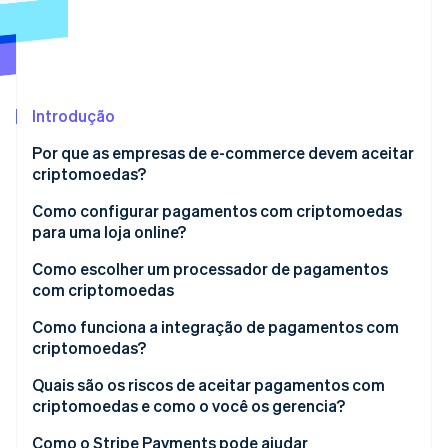
Ecossistema
Stripe Sessions 2026
Parceiros
Stripe App Marketplace
Veja como a Stripe está construindo a infraestrutura econô
Introdução
Assista agora
Por que as empresas de e-commerce devem aceitar
criptomoedas?
Como configurar pagamentos com criptomoedas
para uma loja online?
Verifique as regras
Como escolher um processador de pagamentos
com criptomoedas
Escolha um processador de pagamentos
Como funciona a integração de pagamentos com
Crie sua conta
criptomoedas?
Integre o checkout
Quais são os riscos de aceitar pagamentos com
criptomoedas e como o você os gerencia?
Use carteiras se precisar delas
Volatilidade de preços
Como o Stripe Payments pode ajudar