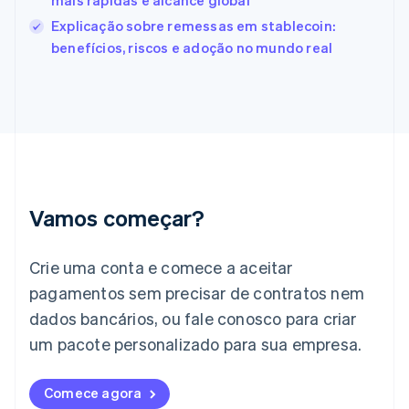
mais rápidas e alcance global
English
Svenska
França
Explicação sobre remessas em stablecoin:
Français
English
benefícios, riscos e adoção no mundo real
Gibraltar
English
Grécia
English
Hungria
English
Índia
English
Irlanda
Vamos começar?
English
Itália
Crie uma conta e comece a aceitar
Italiano
English
Japão
pagamentos sem precisar de contratos nem
日本語
English
dados bancários, ou fale conosco para criar
Letônia
English
um pacote personalizado para sua empresa.
Liechtenstein
Deutsch
English
Comece agora
Lituânia