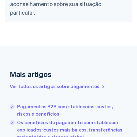
English
Français
aconselhamento sobre sua situação
China continental
particular.
简体中文
English
Chipre
English
Croácia
English
Italiano
Dinamarca
English
Emirados Árabes Unidos
English
Eslováquia
Mais artigos
English
Eslovênia
Ver todos os artigos sobre pagamentos
English
Italiano
Espanha
Español
English
Pagamentos B2B com stablecoins: custos,
Estados Unidos
riscos e benefícios
English
Español
简体中文
Estônia
Os benefícios do pagamento com stablecoin
English
explicados: custos mais baixos, transferências
Finlândia