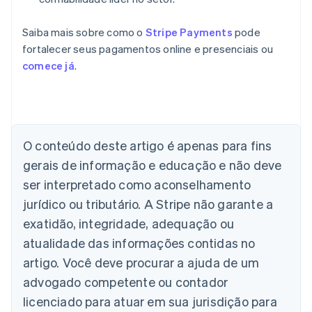
Saiba mais sobre como o
Stripe Payments
pode
fortalecer seus pagamentos online e presenciais ou
comece já
.
Alemanha
O conteúdo deste artigo é apenas para fins
Deutsch
English
Austrália
gerais de informação e educação e não deve
English
ser interpretado como aconselhamento
Áustria
jurídico ou tributário. A Stripe não garante a
Deutsch
English
Bélgica
exatidão, integridade, adequação ou
Nederlands
Français
Deutsch
English
atualidade das informações contidas no
Brasil
Português
English
artigo. Você deve procurar a ajuda de um
Bulgária
advogado competente ou contador
English
Canadá
licenciado para atuar em sua jurisdição para