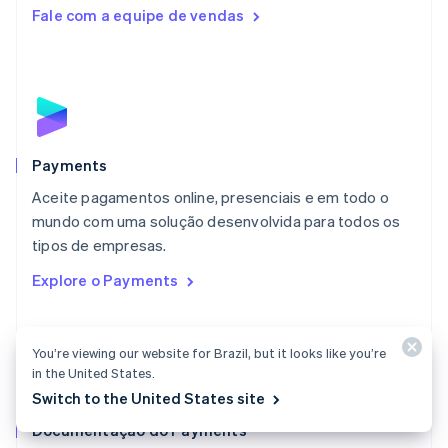
English
Fale com a equipe de vendas
Luxemburgo
Français
Deutsch
English
Malásia
English
简体中文
Malta
English
México
Español
English
Payments
Noruega
Aceite pagamentos online, presenciais e em todo o
English
mundo com uma solução desenvolvida para todos os
Nova Zelândia
English
tipos de empresas.
Países Baixos
Explore o Payments
Nederlands
English
Polônia
English
Portugal
You’re viewing our website for Brazil, but it looks like you’re
Português
English
in the United States.
RAE de Hong Kong, China
Switch to the United States site
English
简体中文
Documentação do Payments
Reino Unido