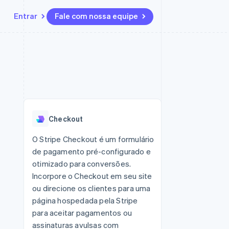
Entrar
Fale com nossa equipe
Recursos
Ecossistema
Contato
 marketplaces
Mais
Integrações de aplicativos
Parceiros
Fale com a equipe de vendas
Product roadmap
sões
Exemplos de códigos
Stripe App Marketplace
Seja um parceiro
Veja o que está chegando
ara plataformas
Blog de desenvolvedores
zer
Status da API
Radar
Prevenção de fraudes
Checkout
Atlas
ativos
Incorporação de startups
O Stripe Checkout é um formulário
de pagamento pré-configurado e
Climate
Remoção de carbono
otimizado para conversões.
Incorpore o Checkout em seu site
ou direcione os clientes para uma
página hospedada pela Stripe
para aceitar pagamentos ou
assinaturas avulsas com