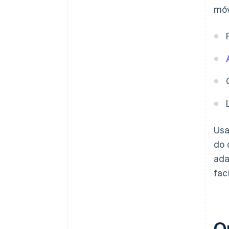
móv
Usa
do 
ada
fac
Qu