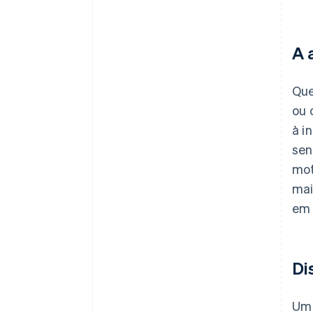
A 
Que
ou 
à i
sen
mot
mai
em 
Di
Um 