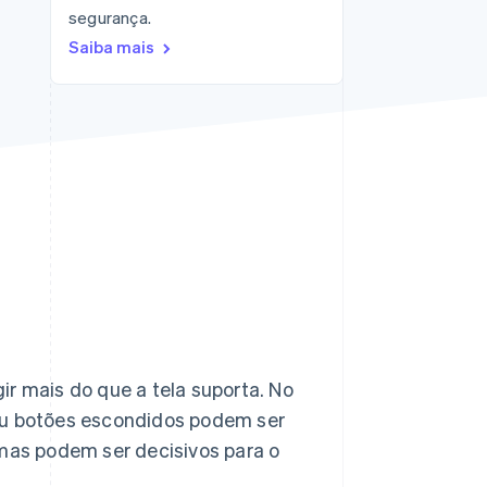
segurança.
Stripe Sessions 2026
Veja como a Stripe está
Saiba mais
construindo a
infraestrutura
econômica da IA.
Assista agora
ir mais do que a tela suporta. No
u botões escondidos podem ser
as podem ser decisivos para o