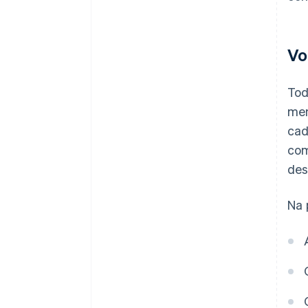
Vo
Tod
men
cad
com
des
Na 