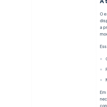
A 
O e
dis
a p
mod
Ess
Em 
nec
con