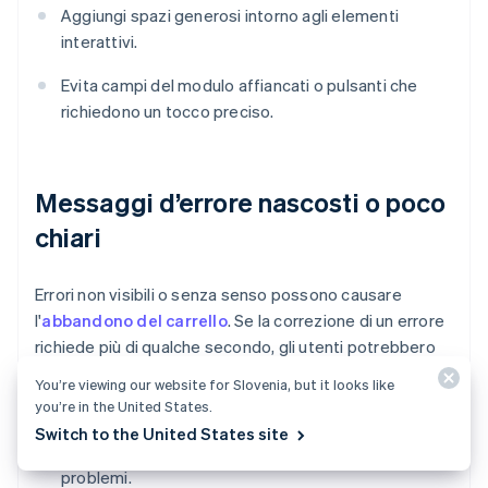
Aggiungi spazi generosi intorno agli elementi
interattivi.
Evita campi del modulo affiancati o pulsanti che
richiedono un tocco preciso.
Messaggi d’errore nascosti o poco
chiari
Errori non visibili o senza senso possono causare
l'
abbandono del carrello
. Se la correzione di un errore
richiede più di qualche secondo, gli utenti potrebbero
abbandonare il flusso.
You’re viewing our website for Slovenia, but it looks like
you’re in the United States.
Convalida i campi in tempo reale e mostra i
Switch to the United States site
messaggi di errore nei punti in cui si verificano i
problemi.