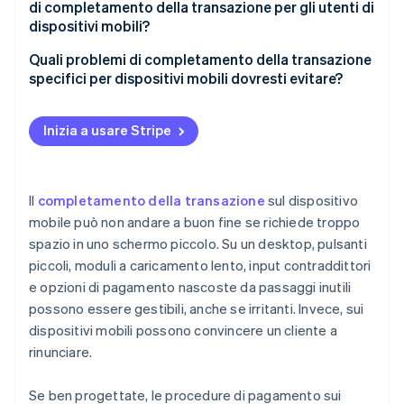
di completamento della transazione per gli utenti di
Un dispositivo mobile dispone di funzioni assenti sul
Facilita il tocco, lo scorrimento e la scansione
dispositivi mobili?
desktop
Riduci la digitazione ovunque possibile
Progetta moduli che non cozzano con lo schermo
Quali problemi di completamento della transazione
specifici per dispositivi mobili dovresti evitare?
Sii chiaro, anche quando lo schermo è piccolo
Prendi decisioni di input compatibili con i dispositivi
mobili
Creazione forzata di un account
Progettare per la velocità
Inizia a usare Stripe
Formatta gli input per ridurre gli errori dell’utente
Completamento della transazione troppo lungo o
Ottieni e mantieni la fiducia
troppo frammentato
Rendi i pulsanti ovvi, grandi e facili da toccare
Gestisci gli errori in modo appropriato
Punti di tocco piccoli e layout affollati
Il
completamento della transazione
sul dispositivo
Se possibile, usa metodi di pagamento nativi per i
mobile può non andare a buon fine se richiede troppo
dispositivi mobili
Messaggi d’errore nascosti o poco chiari
spazio in uno schermo piccolo. Su un desktop, pulsanti
Rendi facilmente accessibile l’assistenza
Nessun supporto per pagamenti veloci e nativi per i
piccoli, moduli a caricamento lento, input contraddittori
dispositivi mobili
e opzioni di pagamento nascoste da passaggi inutili
possono essere gestibili, anche se irritanti. Invece, sui
Nessuna conferma o feedback dopo l’azione
dispositivi mobili possono convincere un cliente a
Comportamento inadeguato in ambienti specifici
rinunciare.
dei dispositivi mobili
Se ben progettate, le procedure di pagamento sui