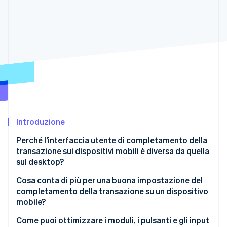
Scopri cosa ti aspetta
Radar
Ecosistema
Prevenzione delle frodi
Partner
Atlas
Stripe App Marketplace
Costituzione di start-up
Climate
Rimozione del carbonio
Identity
Verifica online dell'identità
Introduzione
Perché l’interfaccia utente di completamento della
transazione sui dispositivi mobili è diversa da quella
sul desktop?
Stripe Sessions 2026
Scopri come Stripe sta costruendo l'infrastruttura economi
Stai progettando per un’area visibile più piccola
Cosa conta di più per una buona impostazione del
Guarda ora
completamento della transazione su un dispositivo
Stai progettando per i pollici, non per i puntatori
mobile?
L’attenzione dell’utente è breve e fragile
Mantieni il design concentrato e leggero
Come puoi ottimizzare i moduli, i pulsanti e gli input