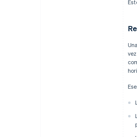
Est
Re
Una
vez
com
hor
Ese