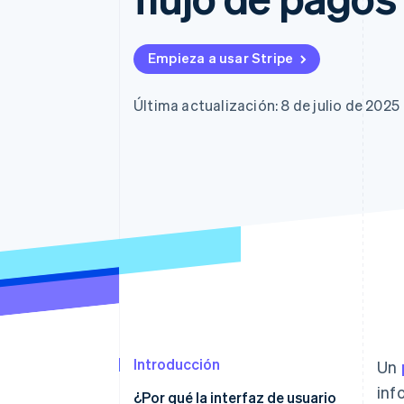
Authorization Boost
Data Pipeline
Optimizaciones de aceptación
Sincronización de d
Link
Proceso de compra acelerado
Empieza a usar Stripe
Financial Connections
Datos de ctas. financieras
vinculadas
Última actualización: 8 de julio de 2025
Introducción
Un
inf
¿Por qué la interfaz de usuario