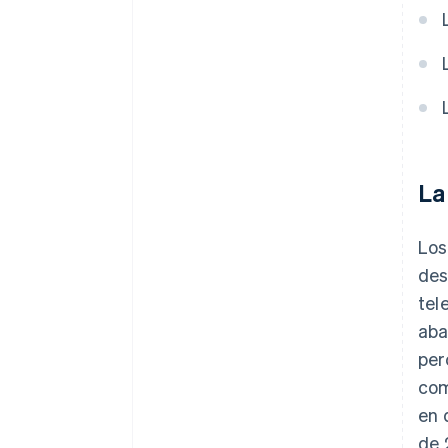
La
Los
des
tel
aba
per
com
en 
de 