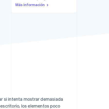
Más información
Stripe Sessions 2026
Descubre cómo Stripe
está construyendo la
infraestructura
económica para la IA.
Ver ahora
lar si intenta mostrar demasiada
escritorio, los elementos poco