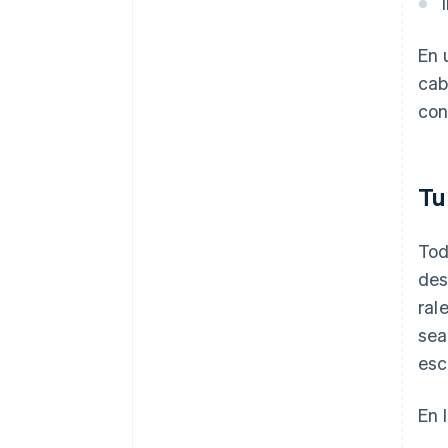
En 
cab
con
Tu
Tod
des
ral
sea
escr
En 