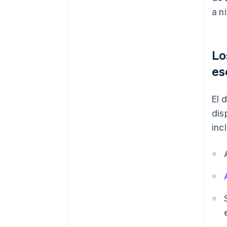
a n
Lo
es
El 
dis
inc