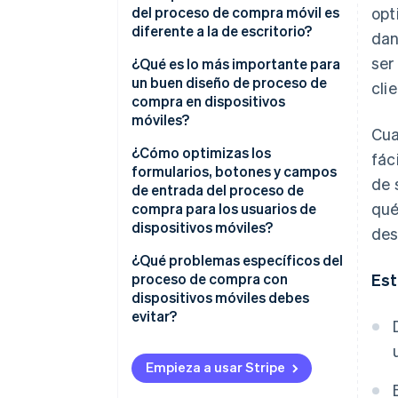
del proceso de compra móvil es
opt
diferente a la de escritorio?
dan
ser
Realizas un diseño destinado a
¿Qué es lo más importante para
un lienzo más pequeño
un buen diseño de proceso de
cli
compra en dispositivos
Tu diseño es para pulgares, no
móviles?
Cua
para punteros
Mantén el diseño conciso y
¿Cómo optimizas los
fác
La capacidad de atención del
claro.
formularios, botones y campos
de 
usuario es más corta y frágil
de entrada del proceso de
Haz que sea cómodo tocar,
qué
compra para los usuarios de
Los dispositivos móviles tienen
desplazar y buscar
dispositivos móviles?
des
capacidades que los
ordenadores de escritorio no
Reduce la escritura siempre que
Diseña formularios que no
¿Qué problemas específicos del
tienen
sea posible
entren en conflicto con la
proceso de compra con
Est
pantalla
dispositivos móviles debes
Sé claro, incluso cuando la
evitar?
pantalla sea pequeña
Toma decisiones para la
entrada de datos adaptadas a
Creación forzada de cuentas
Realiza un diseño que favorezca
dispositivos móviles
Empieza a usar Stripe
la rapidez
Un proceso de compra