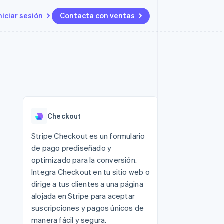
niciar sesión
Contacta con ventas
Recursos
Ecosystem
Contacto
 marketplaces
Más
Integraciones de aplicaciones
Socios
Contacta con ventas
Product roadmap
ento
Muestras de código
Stripe App Marketplace
Conviértete en socio
Descubre lo que viene
ataformas
Blog de desarrolladores
 platforms
Estado de la API
Radar
ncieros
Prevención de fraude
Checkout
Atlas
s y virtuales
Constitución de una startup
ro
Stripe Checkout es un formulario
es
de pago prediseñado y
Climate
Eliminación de dióxido de
optimizado para la conversión.
carbono
Integra Checkout en tu sitio web o
Identity
dirige a tus clientes a una página
Verificación de identidad en
alojada en Stripe para aceptar
línea
suscripciones y pagos únicos de
manera fácil y segura.