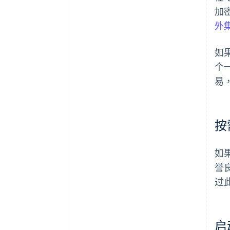
加
外
如
个
易
按
如
誉
过
启