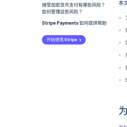
本
创建您的账户
接受加密货币支付有哪些风险？
如何管理这些风险？
集成结账
价格波动
Stripe Payments 如何提供帮助
按需启用钱包
不可逆的交易
启动和推广
开始使用 Stripe
合规与监管
税务与会计
采用