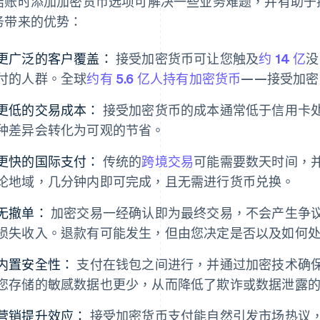
结账时添加加密货币选项可解决一些业务难题，并有助于
务带来的优势：
更广泛的客户覆盖：
接受加密货币可让您触及
约 14 亿
没
付的人群。全球
约有 5.6 亿人持有加密货币
——接受加密
更低的交易成本：
接受加密货币的成本通常低于信用卡
种差异会转化为可观的节省。
更快的国际支付：
传统的
跨境交易
可能需要数天时间，
论地域，几分钟内即可完成，且无需进行货币兑换。
无撤单：
加密交易一经确认即为最终交易，不会产生争
损失收入。退款有可能发生，但由您决定是否以及如何
内置安全性：
支付在钱包之间进行，并通过加密技术确
您存储的敏感数据也更少，从而降低了欺诈或数据泄露
营销提升效应：
接受加密货币支付能自然引发市场热议