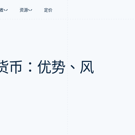
者
资源
定价
景
指南
按行业
公司
资金管理
平台和交易市
商务
持
接受线上付款
AI 企业
产品路线图
Global Payouts
Connect
币
持方案
实施预置结账流程
创作者经济
Sessions 年度大会
向第三方打款
平台支付
务
务
构建平台或交易市场
游戏
招聘
Crypto
货币：优势、风
金融
管理订阅
酒店、旅游与休闲
资讯中心
钱包、稳定币发行和发卡基础设
动化
提供按用量计费
保险
Stripe Press
施
企业
发行稳定币支持的支付卡
媒体与娱乐
支付
通过智能体配置和管理服务
非营利组织
场
专业服务
理
公共部门
零售
化
on