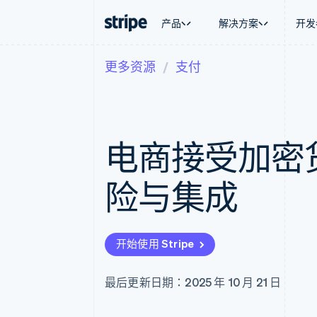
产品
解决方案
开发
更多资源
支付
按企业阶段
文档
学习
按应用场
支持
支付
营收
大型企业
Stripe 文档
博客
智能体
获取支
Payments
Billing
初创企业
API 参考文档
客户案例
加密货
托管支
在线支付
经常性收入
库与 SDK
指南
电子商
专业服
Managed Payments
Metronome
Stripe Apps
电商接受加密
嵌入式
备案商家解决方案
按用量计费
财务自
Payment links
Subscriptions
全球化
无代码支付
订阅管理
应用内
险与集成
Checkout
Invoicing
交易市
预构建支付界面
一次性或定期账单
资金管
Elements
Tax
平台
灵活的 UI 组件
销售税和增值税自动
SaaS
支付方式
Revenue Recogniti
开始使用 Stripe
支持 125 种以上
会计自动化
Authorization Boost
Stripe Sigma
支付成功率优化
自定义报告
最后更新日期：2025 年 10 月 21 日
Link
Data Pipeline
加速结账
数据同步