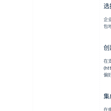
选
企
包
创
在
(ht
偏
集
在