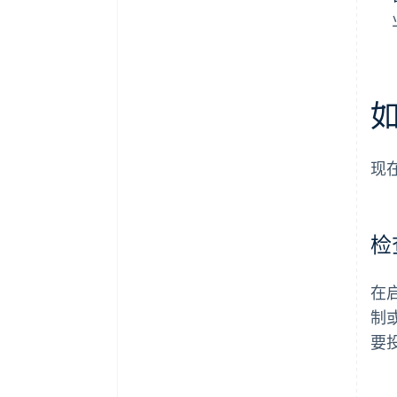
现
检
在
制
要