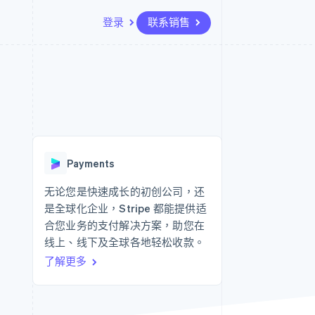
登录
联系销售
资源
生态系统
联系
场
更多
应用集成
合作伙伴
联系销售
Product roadmap
代码示例
Stripe App Marketplace
成为合作伙伴
了解未来规划
开发者博客
API 状态
Radar
欺诈防范
Payments
Atlas
初创企业注册
无论您是快速成长的初创公司，还
是全球化企业，Stripe 都能提供适
Climate
碳移除
合您业务的支付解决方案，助您在
线上、线下及全球各地轻松收款。
了解更多