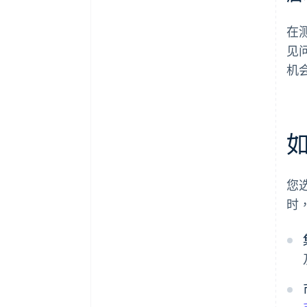
在
见
机
您
时