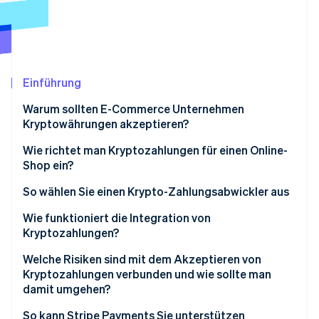
Betrugsprävention
Ecosystem
Atlas
Start-up-Gründung
Partner
Stripe App-Marktplatz
Climate
CO₂-Entnahme
Einführung
Identity
Warum sollten E-Commerce Unternehmen
Online-Identitätsprüfung
Kryptowährungen akzeptieren?
Wie richtet man Kryptozahlungen für einen Online-
Shop ein?
Überprüfen Sie die Regeln
So wählen Sie einen Krypto-Zahlungsabwickler aus
Stripe-Sessions 2026
Erfahren Sie, wie Stripe Lösungen für die W
Wählen Sie einen Zahlungsabwickler
Wie funktioniert die Integration von
Jetzt ansehen
Kryptozahlungen?
Erstellen Sie ein Konto
Welche Risiken sind mit dem Akzeptieren von
Integrieren Sie Ihren Bezahlvorgang
Kryptozahlungen verbunden und wie sollte man
damit umgehen?
Verwenden Sie bei Bedarf Wallets
Preisvolatilität
So kann Stripe Payments Sie unterstützen