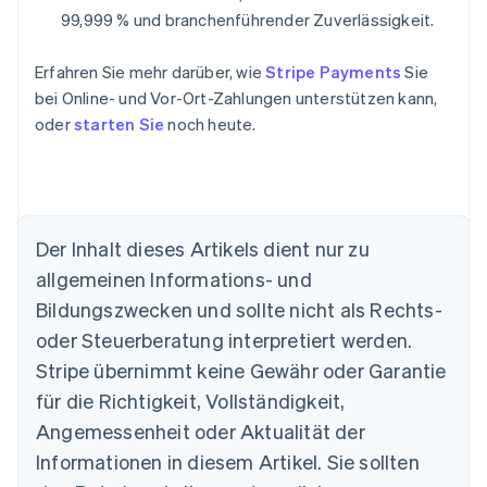
99,999 % und branchenführender Zuverlässigkeit.
Erfahren Sie mehr darüber, wie
Stripe Payments
Sie
bei Online- und Vor-Ort-Zahlungen unterstützen kann,
oder
starten Sie
noch heute.
Der Inhalt dieses Artikels dient nur zu
allgemeinen Informations- und
Australien
Bildungszwecken und sollte nicht als Rechts-
English
Belgien
oder Steuerberatung interpretiert werden.
Nederlands
Français
Deutsch
English
Stripe übernimmt keine Gewähr oder Garantie
Brasilien
für die Richtigkeit, Vollständigkeit,
Português
English
Bulgarien
Angemessenheit oder Aktualität der
English
Informationen in diesem Artikel. Sie sollten
Dänemark
English