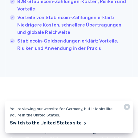
B2B-Stablecoin-Zahlungen: Kosten, Risiken und
Kanada
Vorteile
English
Français
Vorteile von Stablecoin-Zahlungen erklärt:
Kroatien
English
Italiano
Niedrigere Kosten, schnellere Übertragungen
Lettland
und globale Reichweite
English
Stablecoin-Geldsendungen erklärt: Vorteile,
Liechtenstein
Risiken und Anwendung in der Praxis
Deutsch
English
Litauen
English
Luxemburg
Français
Deutsch
English
Malaysia
English
简体中文
Malta
English
Startklar?
Mexiko
You’re viewing our website for Germany, but it looks like
Español
English
you’re in the United States.
Neuseeland
Erstellen Sie direkt ein Konto und beginnen Sie
Switch to the United States site
English
mit dem Akzeptieren von Zahlungen. Unser
Niederlande
Nederlands
English