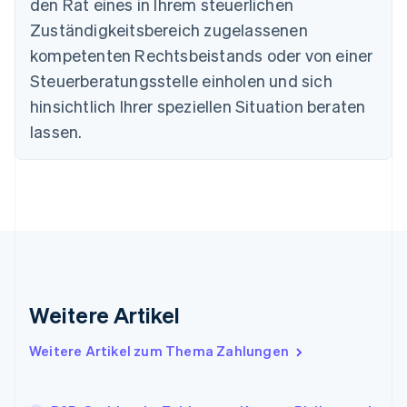
den Rat eines in Ihrem steuerlichen
Deutschland
Zuständigkeitsbereich zugelassenen
Deutsch
English
Estland
kompetenten Rechtsbeistands oder von einer
English
Steuerberatungsstelle einholen und sich
Festlandchina
hinsichtlich Ihrer speziellen Situation beraten
简体中文
English
Finnland
lassen.
English
Svenska
Frankreich
Français
English
Gibraltar
English
Griechenland
English
Indien
English
Weitere Artikel
Irland
English
Italien
Weitere Artikel zum Thema Zahlungen
Italiano
English
Japan
日本語
English