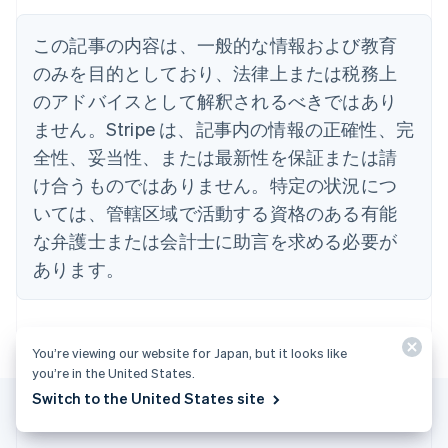
イギリス
English
この記事の内容は、一般的な情報および教育
イタリア
のみを目的としており、法律上または税務上
Italiano
English
インド
のアドバイスとして解釈されるべきではあり
English
ません。Stripe は、記事内の情報の正確性、完
エストニア
全性、妥当性、または最新性を保証または請
English
オーストラリア
け合うものではありません。特定の状況につ
English
いては、管轄区域で活動する資格のある有能
オーストリア
Deutsch
English
な弁護士または会計士に助言を求める必要が
オランダ
あります。
Nederlands
English
カナダ
English
Français
キプロス
You’re viewing our website for Japan, but it looks like
English
you’re in the United States.
ギリシア
Switch to the United States site
English
クロアチア
English
Italiano