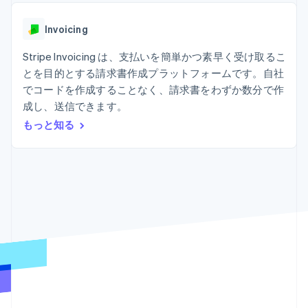
Recognition
ポーネント
SaaS
従量課金請求を提供
決済手段
製品ロードマップ
ステーブルコイン担保型
会計管理の
125 以上の決
Invoicing
Sessions 年次カンファ
のカードを発行
自動化
済手段を利用
レンス
エージェントによるサー
Stripe
可能
Terminal
Stripe Invoicing は、支払いを簡単かつ素早く受け取るこ
採用情報
ビスのプロビジョニング
Sigma
業種別
対面支払い
ニュースルーム
と管理
とを目的とする請求書作成プラットフォームです。自社
カスタムレ
Authorization
Stripe Press
でコードを作成することなく、請求書をわずか数分で作
ポート
Boost
AI 企業
Data
決済成功率の
成し、送信できます。
クリエイターエコノミ―
Pipeline
最適化
ゲーム
もっと知る
リソース
データの同
Link
ホスピタリティ、旅行、
お問い合わせ
期
スピーディー
レジャー
な決済
保険
アプリへの導入
営業にお問い合わせ
メディアおよびエンター
コードサンプル
パートナーになる
テインメント
開発者のブログ
非営利団体
API ステータス
プロフェッショナルサー
その他
ビス
Product roadmap
パブリックセクター
今後の予定を確認
小売業
Radar
不正防止
エコシステム
Atlas
スタートアップの企業設立