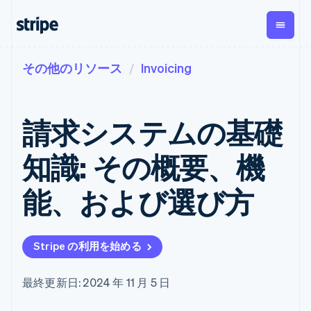
その他のリソース
Invoicing
企業規模別
ドキュメント
学ぶ
支払い
収益
資金管
プラッ
理
フォー
大企業向け
Stripe のドキュメント
ブログ
とマー
Payments
Billing
スタートアップ向け
API リファレンス
導入事例
請求システムの基礎
オンライン決
経常収益
ットプ
Global
ライブラリと SDK
ガイド
済
Metronome
Payouts
イス
Stripe Apps
Managed
知識: その概要、機
従量課金
Payments
第三者
Connec
ユースケース別
マーチャント
サブスクリ
への入
サポート
プション
オブレコード
金
能、および選び方
プラッ
ガイド
エージェンティックコマ
サブスクリ
ソリューショ
Payment links
フォー
ース
サポートに問い合わせる
プションの
ン
決済の
E コマース / ECサイト
オンライン決済を受け付
管理サポートプラン
コーディング
管理
Invoicing
築
埋込型金融
け
プロフェッショナルサー
1 回限りまた
不要の決済ペ
Stripe の利用を始める
請求・財務関連
構築済みの決済を実装
ビス
は継続
ージ
Checkout
グローバルビジネス
プラットフォームまたは
構築済み決済
Tax
アプリ内決済
マーケットプレイスを構
消費税と
UI
最終更新日: 2024 年 11 月 5 日
マーケットプレイス
築する
VAT の自動
Elements
資金管理
サブスクリプションを管
柔軟な UI コン
計算
Revenue
会社
プラットフォーム
理