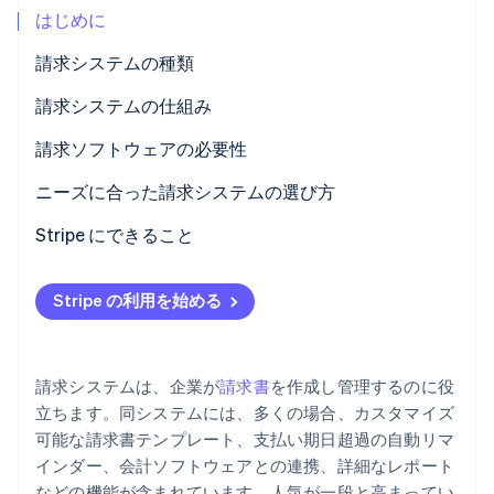
はじめに
パートナー
Climate
Stripe App Marketplace
カーボンリムーバル
請求システムの種類
Identity
手動請求システム
請求システムの仕組み
オンライン本人確認
スプレッドシートベースの請求システム
請求書の作成
請求ソフトウェアの必要性
基本的な請求ソフトウェア
継続請求
請求書の量と頻度
ニーズに合った請求システムの選び方
高度な請求ソフトウェア
送信方法
サブスクリプションモデル
ビジネスニーズ
Stripe にできること
Stripe Sessions 2026
Stripe が AI の経済インフラをどのように構築しているかを
エンタープライズリソースプランニング (ERP) 請求モ
決済処理
支払いの追跡とフォローアップ
主要な機能
ご覧ください。
こちらをご覧ください
Stripe の利用を始める
ジュール
追跡とフォローアップ
料金体系
既存システムとの連携
カスタム請求システム
税務法令遵守
データ連携
使いやすさとユーザー体験
請求システムは、企業が
請求書
を作成し管理するのに役
モバイル請求アプリ
支払いの照合
レポートと分析
コストと料金体系
立ちます。同システムには、多くの場合、カスタマイズ
可能な請求書テンプレート、支払い期日超過の自動リマ
レポートと分析
手作業によるエラーおよび法令遵守
セキュリティと法令遵守機能
インダー、会計ソフトウェアとの連携、詳細なレポート
システム連携
拡張性と成長
拡張性
などの機能が含まれています。人気が一段と高まってい