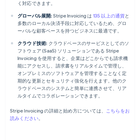
く対応できます。
グローバル展開:
Stripe Invoicing は
135 以上の通貨
と
多数のローカル決済手段に対応しているため、グロ
ーバルな顧客ベースを持つビジネスに最適です。
クラウド技術:
クラウドベースのサービスとしてのソ
フトウェア (SaaS) ソリューションである Stripe
Invoicing を使用すると、企業はどこからでも請求機
能にアクセスし、請求書をリアルタイムで管理し、
オンプレミスのソフトウェアを管理することなく定
期的な更新とセキュリティ強化を行えます。他のク
ラウドベースのシステムと簡単に連携させて、リア
ルタイムでコラボレーションできます。
アイルランド
Stripe Invoicing の詳細と始め方については、
こちらをお
English
読みください
。
アメリカ
English
Español
简体中文
アラブ首長国連邦
English