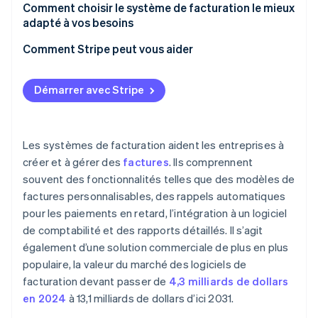
Logiciel de facturation de base
Facturation récurrente
Volume et fréquence des factures
Comment choisir le système de facturation le mieux
adapté à vos besoins
Logiciel de facturation avancé
Modes de remise
Modèles d’abonnement
Besoins de l’entreprise
Comment Stripe peut vous aider
Modules de facturation des progiciels de gestion
Traitement des paiements
Suivi et enregistrement des paiements
intégrée (ERP)
Fonctionnalités principales
Suivi et communication avec le client
Structures de facturation
Démarrer avec Stripe
Systèmes de facturation sur mesure
Intégration avec les systèmes existants
Conformité fiscale
Intégration des données
Applications de facturation mobiles
Facilité d’utilisation et expérience utilisateur
Rapprochement des paiements
Rapports et analyses
Les systèmes de facturation aident les entreprises à
Coûts et structure tarifaire
créer et à gérer des
factures
. Ils comprennent
Rapports et analyses
Erreurs manuelles et conformité
souvent des fonctionnalités telles que des modèles de
Fonctionnalités de sécurité et de conformité
Intégration du système
Évolutivité et croissance
factures personnalisables, des rappels automatiques
Évolutivité
pour les paiements en retard, l’intégration à un logiciel
de comptabilité et des rapports détaillés. Il s’agit
Support client et onboarding
également d’une solution commerciale de plus en plus
Exigences spécifiques à l’industrie
populaire, la valeur du marché des logiciels de
facturation devant passer de
4,3 milliards de dollars
Avis et recommandations
en 2024
à 13,1 milliards de dollars d’ici 2031.