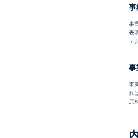
事
事
表
ェ
事
事
れ
原