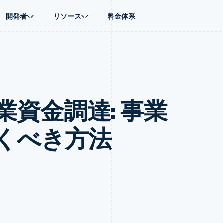
開発者
リソース
料金体系
ース別
ガイド
業種別
会社
資金管理
プラットフォ
プレイス
ンティックコマース
に問い合わせる
オンライン決済を受け付け
AI 企業
製品ロードマップ
Global Payouts
ス / ECサイト
ートプラン
構築済みの決済を実装
クリエイターエコノミ―
Sessions 年次カンファレン
第三者への入金
Connect
金融
ッショナルサービス
プラットフォームまたはマーケットプレイスを構築する
ゲーム
採用情報
プラットフォ
資金調達: 事業
財務関連
ホスピタリティ、旅行、レジ
ニュースルーム
ルビジネス
サブスクリプションを管理
保険
Stripe Press
内決済
従量課金請求を提供
メディアおよびエンターテイ
の管理
トプレイス
ステーブルコイン担保型のカードを発行
くべき方法
理
エージェントによるサービスのプロビジョニングと管理
非営利団体
フォーム
プロフェッショナルサービス
パブリックセクター
動計算
小売業
on