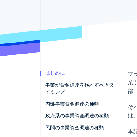
Link
スピーディーな決済
はじめに
フ
業
事業が資金調達を検討すべきタ
部
イミング
事業の開始
内部事業資金調達の種類
そ
は
事業の買収
個人投資
政府系の事業資金調達の種類
事業の拡大
資本拠出
支援
民間の事業資金調達の種類
本