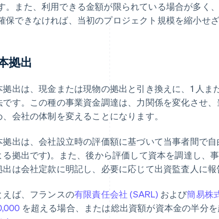
す。また、利用できる金額が限られている場合が多く
確保できなければ、当初のプロジェクト規模を縮小せ
本拠出
本拠出は、現金または現物の拠出と引き換えに、1 人ま
法です。この種の事業資金調達は、力関係を変化させ、
め、会社の体制を変えることになります。
本拠出は、会社設立時の評価額に基づいて当事者間で自由
よる拠出です)。また、後から評価して資本を調達し、
拠出は会社定款に明記し、必要に応じて出資監査人に報
とえば、フランスの
有限責任会社 (SARL)
および
簡易株式
0,000
を超える場合、または総出資額が資本金の半分を