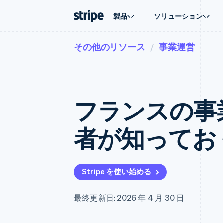
製品
ソリューション
その他のリソース
事業運営
企業規模別
ドキュメント
学ぶ
ユースケ
サポート
支払い
収益
大企業向け
Stripe のドキュメント
ブログ
エージェ
サポート
Payments
Billing
スタートアップ向け
API リファレンス
導入事例
E コマー
管理サポ
オンライン決済
経常収益
ライブラリと SDK
ガイド
埋込型
プロフェ
Managed Payments
Metronome
Stripe Apps
フランスの事業
請求・
マーチャントオブレコードソリ
従量課金
グローバ
ューション
サブスクリプション
アプリ
サブスクリプション
Payment links
マーケッ
者が知ってお
コーディング不要の決済ページ
Invoicing
資金管
1 回限りまたは継続
Checkout
プラット
構築済み決済 UI
Tax
SaaS
消費税と VAT の自
Elements
柔軟な UI コンポーネント
Revenue Recogniti
Stripe を使い始める
会計管理の自動化
決済手段
125 以上の決済手段を利用可能
Stripe Sigma
カスタムレポート
Terminal
最終更新日: 2026 年 4 月 30 日
対面支払い
Data Pipeline
データの同期
Authorization Boost
決済成功率の最適化