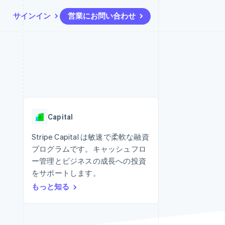
サインイン
営業にお問い合わせ
リソース
エコシステム
お問い合わせ
ームとマーケット
その他
アプリへの導入
パートナー
営業にお問い合わせ
Product roadmap
ス
コードサンプル
Stripe App Marketplace
パートナーになる
今後の予定を確認
開発者のブログ
ーム決済の構築
ャー
API ステータス
Radar
不正防止
Capital
ンメント
Atlas
スタートアップの企業設立
Stripe Capital は敏速で柔軟な融資
プログラムです。キャッシュフロ
Climate
カーボンリムーバル
ー管理とビジネスの成長への投資
をサポートします。
Identity
オンライン本人確認
もっと知る