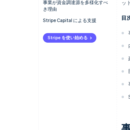
株主ローン
補助金
銀行融資
事業が資金調達源を多様化すべ
ッ
き理由
自己資金調達
コンテスト
マイクロクレジット
目
依存の軽減と経営破綻リスクの
Stripe Capital による支援
名誉ローン
低減
つなぎ融資
Stripe を使い始める
資金調達コスト全体の低減
エンジェル投資家
投資家からの信頼の確立
家族や友人からの資金
事業の各フェーズへの適応
クラウドファンディング