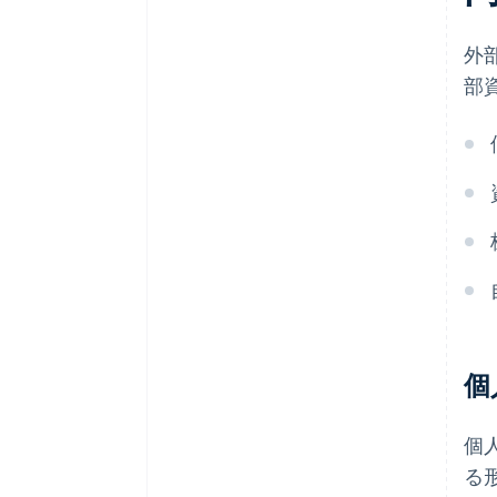
外
部
個
個
る