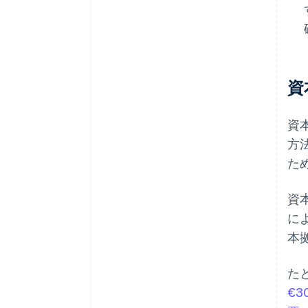
資
資
方
た
資
に
本
た
€3