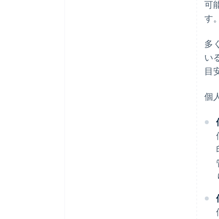
可
す
多
い
目
個