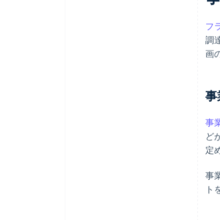
フ
調
画
事
事
ど
定
事
ト