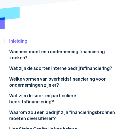
Oprichting van een start-up
Climate
Ecosysteem
CO₂-verwijdering
Partners
Identity
Stripe App Marketplace
Online identiteitsverificatie
Inleiding
Wanneer moet een onderneming financiering
zoeken?
Stripe Sessions 2026
Een onderneming starten
Wat zijn de soorten interne bedrijfsfinanciering?
Ontdek hoe Stripe de economische infrastructuu
Nu bekijken
Een onderneming overnemen
Persoonlijke investeringen
Welke vormen van overheidsfinanciering voor
ondernemingen zijn er?
Een onderneming uitbreiden
Kapitaalstortingen
Steunmaatregelen
Wat zijn de soorten particuliere
Aandeelhoudersleningen
bedrijfsfinanciering?
Subsidies
Zelffinanciering
Bankleningen
Waarom zou een bedrijf zijn financieringsbronnen
Wedstrijden
moeten diversifiëren?
Microkrediet
Afhankelijkheid en risico op mislukking verminderen
Hoe Stripe Capital je kan helpen