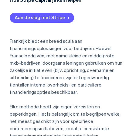
Eerleningen
Lagere totale financieringskosten
Overbruggingsfinanciering
Aan de slag met Stripe
Bouw geloofwaardigheid op bij investeerders
Angel investors
Aanpassen aan de verschillende fasen van de
Geld van vrienden en familie
onderneming
Frankrijk biedt een breed scala aan
financieringsoplossingen voor bedrijven. Hoewel
Crowdfunding
Franse bedrijven, met name kleine en middelgrote
mkb-bedrijven, doorgaans leningen gebruiken om hun
zakelijke initiatieven (bijv. oprichting, overname en
uitbreiding) te financieren, zijn er tegenwoordig
tientallen interne, overheids- en particuliere
financieringsopties beschikbaar.
Elke methode heeft zijn eigen vereisten en
beperkingen. Het is belangrijk om te begrijpen welke
het meest geschikt zijn voor specifieke
ondernemingsinitiatieven, zodat je consistente
financieringsstrategieën kunt ontwikkelen.