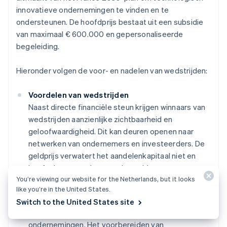
innovatieve ondernemingen te vinden en te
ondersteunen. De hoofdprijs bestaat uit een subsidie
van maximaal € 600.000 en gepersonaliseerde
begeleiding.
Hieronder volgen de voor- en nadelen van wedstrijden:
Voordelen van wedstrijden
Naast directe financiële steun krijgen winnaars van
wedstrijden aanzienlijke zichtbaarheid en
geloofwaardigheid. Dit kan deuren openen naar
netwerken van ondernemers en investeerders. De
geldprijs verwatert het aandelenkapitaal niet en
hoeft niet te worden terugbetaald.
You’re viewing our website for the Netherlands, but it looks
Nadelen van wedstrijden
like you’re in the United States.
Wedstrijden zijn een zeer selectieve en
Switch to the United States site
onvoorspelbare methode van financiering voor
ondernemingen. Het voorbereiden van