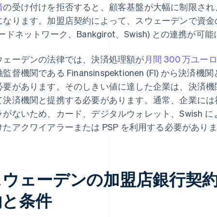
済
の受け付けを拒否すると、顧客基盤が大幅に制限され
になります。加盟店契約によって、スウェーデンで資金
ードネットワーク、Bankgirot、Swish) との連携が
ウェーデンの法律では、決済処理額が
月間 300 万ユー
監督機関である Finansinspektionen (FI) か
必要があります。そのしきい値に達した企業は、決済機
て決済機関と提携する必要があります。通常、企業には
ラがないため、カード、デジタルウォレット、Swish 
けたアクワイアラーまたは PSP を利用する必要があり
スウェーデンの加盟店銀行契
約と条件