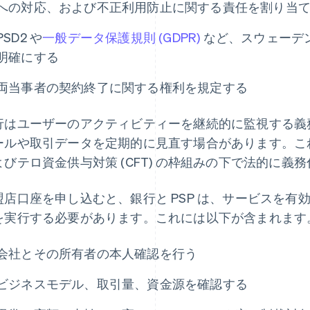
への対応、および不正利用防止に関する責任を割り当
PSD2 や
一般データ保護規則 (GDPR)
など、スウェーデン
明確にする
両当事者の契約終了に関する権利を規定する
行はユーザーのアクティビティーを継続的に監視する義務
ールや取引データを定期的に見直す場合があります。こ
よびテロ資金供与対策 (CFT) の枠組みの下で法的に義
盟店口座を申し込むと、銀行と PSP は、サービスを
を実行する必要があります。これには以下が含まれます
会社とその所有者の本人確認を行う
ビジネスモデル、取引量、資金源を確認する