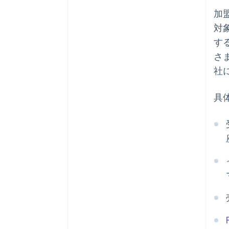
加
対
す
さ
社
具