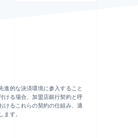
Stripe Sessions 2026
Stripe が AI の経済インフ
ラをどのように構築して
いるかをご覧ください。
こちらをご覧ください
先進的な決済環境に参入すること
付ける場合、加盟店銀行契約と呼
おけるこれらの契約の仕組み、適
します。