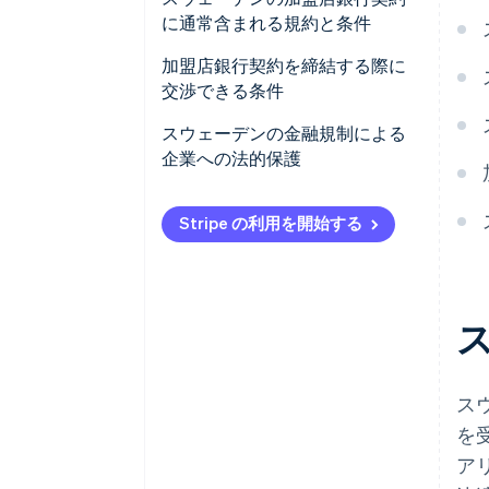
に通常含まれる規約と条件
加盟店銀行契約を締結する際に
交渉できる条件
料金体系
スウェーデンの金融規制による
企業への法的保護
売上処理のタイミング
PSD2 の義務
ローリングリザーブ
Stripe の利用を開始する
マネーロンダリング防止規制と
ハードウェアと連携の条件
プロバイダーのデューデリジェ
ンス
多通貨処理
Finansinspektionen による監視
ス
を
ア