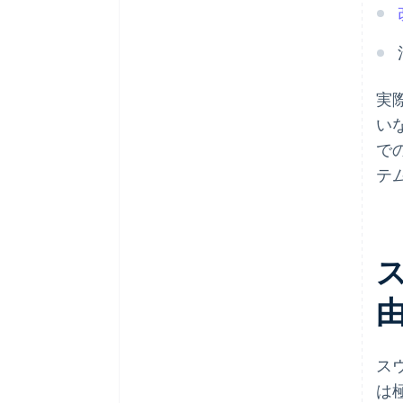
実
い
で
テ
ス
は