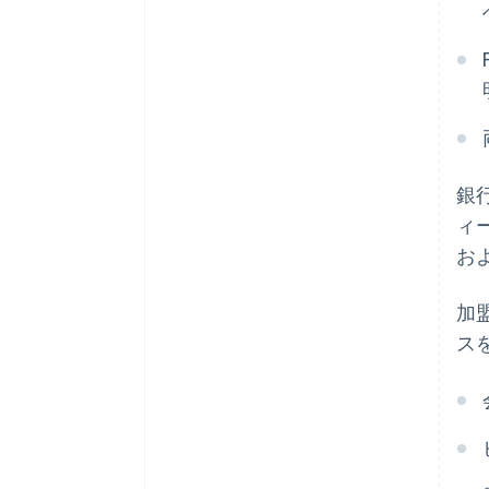
銀
ィ
お
加
ス