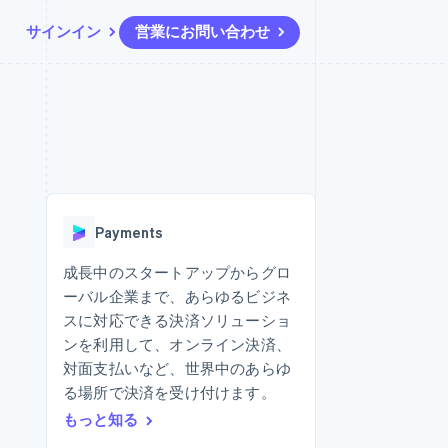
サインイン
営業にお問い合わせ
リソース
エコシステム
お問い合わせ
ームとマーケット
その他
アプリへの導入
パートナー
営業にお問い合わせ
Product roadmap
ス
コードサンプル
Stripe App Marketplace
パートナーになる
今後の予定を確認
開発者のブログ
ーム決済の構築
ャー
API ステータス
Radar
不正防止
Payments
ンメント
Atlas
スタートアップの企業設立
成長中のスタートアップからグロ
ーバル企業まで、あらゆるビジネ
Climate
カーボンリムーバル
スに対応できる決済ソリューショ
ンを利用して、オンライン決済、
Identity
オンライン本人確認
対面支払いなど、世界中のあらゆ
る場所で決済を受け付けます。
もっと知る