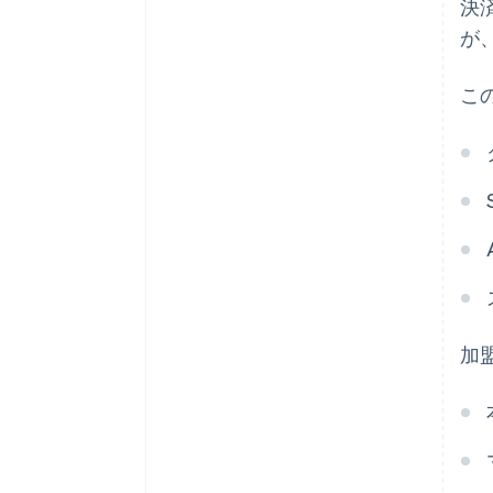
決
が
こ
加