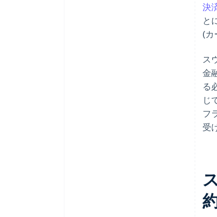
決
と
(カ
ス
金融
る
じ
フ
受