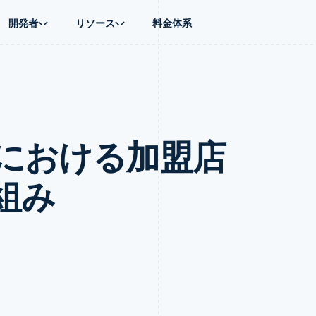
開発者
リソース
料金体系
ース別
ガイド
業種別
会社
資金管理
プラットフォ
プレイス
ンティックコマース
に問い合わせる
オンライン決済を受け付け
AI 企業
製品ロードマップ
Global Payouts
ス / ECサイト
ートプラン
構築済みの決済を実装
クリエイターエコノミ―
Sessions 年次カンファレン
第三者への入金
Connect
金融
ッショナルサービス
プラットフォームまたはマーケットプレイスを構築する
ゲーム
採用情報
プラットフォ
における加盟店
財務関連
ホスピタリティ、旅行、レジ
ニュースルーム
ルビジネス
サブスクリプションを管理
保険
Stripe Press
内決済
従量課金請求を提供
メディアおよびエンターテイ
の管理
トプレイス
ステーブルコイン担保型のカードを発行
組み
理
エージェントによるサービスのプロビジョニングと管理
非営利団体
フォーム
プロフェッショナルサービス
パブリックセクター
動計算
小売業
on