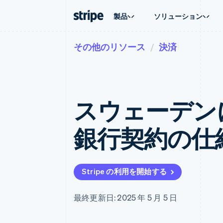
製品
ソリューション
その他のリソース
決済
企業規模別
ドキュメント
学ぶ
ユースケ
サポート
支払い
収益
大企業向け
Stripe のドキュメント
ブログ
エージェ
サポート
Payments
Billing
スタートアップ向け
API リファレンス
導入事例
E コマー
管理サポ
オンライン決済
経常収益
ライブラリと SDK
ガイド
埋込型
プロフェ
Managed Payments
Metronome
Stripe Apps
スウェーデン
請求・
マーチャントオブレコードソリ
従量課金
グローバ
ューション
サブスクリプション
アプリ
サブスクリプション
Payment links
マーケッ
銀行契約の仕
コーディング不要の決済ページ
Invoicing
資金管
1 回限りまたは継続
Checkout
プラット
構築済み決済 UI
Tax
SaaS
消費税と VAT の自
Elements
柔軟な UI コンポーネント
Revenue Recogniti
Stripe の利用を開始する
会計管理の自動化
決済手段
125 以上の決済手段を利用可能
Stripe Sigma
カスタムレポート
Terminal
最終更新日: 2025 年 5 月 5 日
対面支払い
Data Pipeline
データの同期
Authorization Boost
決済成功率の最適化