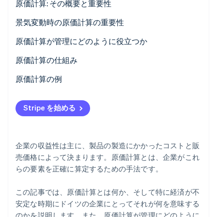
原価計算: その概要と重要性
パートナー
Climate
Stripe App Marketplace
景気変動時の原価計算の重要性
カーボンリムーバル
Identity
原価計算が管理にどのように役立つか
オンライン本人確認
原価計算の仕組み
コストタイプ会計
原価計算の例
コストセンター会計
直接費の計算
Stripe Sessions 2026
Stripe を始める
Stripe が AI の経済インフラをどのように構築しているかを
コスト単位会計
間接費の配分
ご覧ください。
こちらをご覧ください
単価の計算
企業の収益性は主に、製品の製造にかかったコストと販
収益性分析
売価格によって決まります。原価計算とは、企業がこれ
らの要素を正確に算定するための手法です。
この記事では、原価計算とは何か、そして特に経済が不
安定な時期にドイツの企業にとってそれが何を意味する
のかを説明します。また、原価計算が管理にどのように