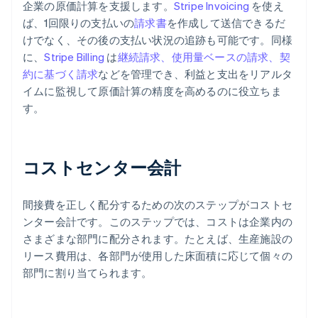
企業の原価計算を支援します。
Stripe Invoicing
を使え
ば、1回限りの支払いの
請求書
を作成して送信できるだ
けでなく、その後の支払い状況の追跡も可能です。同様
に、
Stripe Billing
は
継続請求、使用量ベースの請求、契
約に基づく請求
などを管理でき、利益と支出をリアルタ
イムに監視して原価計算の精度を高めるのに役立ちま
す。
コストセンター会計
間接費を正しく配分するための次のステップがコストセ
ンター会計です。このステップでは、コストは企業内の
さまざまな部門に配分されます。たとえば、生産施設の
リース費用は、各部門が使用した床面積に応じて個々の
部門に割り当てられます。