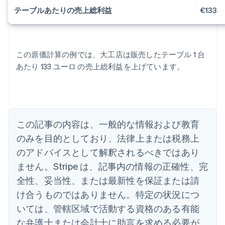
テーブルあたりの売上総利益
€133
アイルランド
この原価計算の例では、大工店は販売したテーブル 1 台
English
あたり 133 ユーロ の売上総利益を上げています。
アメリカ
English
Español
简体中文
アラブ首長国連邦
English
イギリス
English
この記事の内容は、一般的な情報および教育
イタリア
のみを目的としており、法律上または税務上
Italiano
English
インド
のアドバイスとして解釈されるべきではあり
English
ません。Stripe は、記事内の情報の正確性、完
エストニア
全性、妥当性、または最新性を保証または請
English
オーストラリア
け合うものではありません。特定の状況につ
English
いては、管轄区域で活動する資格のある有能
オーストリア
Deutsch
English
な弁護士または会計士に助言を求める必要が