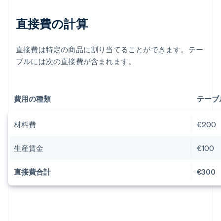
直接費の計算
直接費は特定の商品に割り当てることができます。テー
ブルには次の直接費が含まれます。
費用の種類
テーブ
材料費
€200
生産賃金
€100
直接費合計
€300