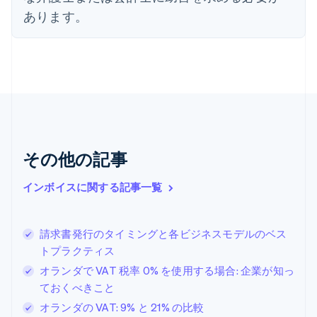
オランダ
あります。
Nederlands
English
カナダ
English
Français
キプロス
English
ギリシア
English
クロアチア
English
Italiano
ジブラルタル
その他の記事
English
シンガポール
インボイスに関する記事一覧
English
简体中文
スイス
Deutsch
Français
Italiano
English
請求書発行のタイミングと各ビジネスモデルのベス
スウェーデン
トプラクティス
Svenska
English
スペイン
オランダで VAT 税率 0% を使用する場合: 企業が知っ
Español
English
ておくべきこと
スロバキア
オランダの VAT: 9% と 21% の比較
English