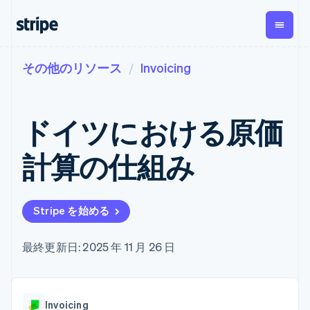
その他のリソース
Invoicing
企業規模別
ドキュメント
学ぶ
支払い
収益
資金管
プラッ
理
フォー
大企業向け
Stripe のドキュメント
ブログ
とマー
Payments
Billing
スタートアップ向け
API リファレンス
導入事例
ドイツにおける原価
オンライン決
経常収益
ットプ
Global
ライブラリと SDK
ガイド
済
Metronome
Payouts
イス
Stripe Apps
Managed
計算の仕組み
従量課金
Payments
第三者
Connec
ユースケース別
マーチャント
サブスクリ
への入
サポート
プション
オブレコード
金
プラッ
ガイド
エージェンティックコマ
サブスクリ
ソリューショ
Payment links
フォー
ース
サポートに問い合わせる
プションの
Stripe を始める
ン
決済の
E コマース / ECサイト
オンライン決済を受け付
管理サポートプラン
コーディング
管理
Invoicing
築
埋込型金融
け
プロフェッショナルサー
1 回限りまた
不要の決済ペ
請求・財務関連
構築済みの決済を実装
ビス
最終更新日: 2025 年 11 月 26 日
は継続
ージ
Checkout
グローバルビジネス
プラットフォームまたは
構築済み決済
Tax
アプリ内決済
マーケットプレイスを構
消費税と
UI
マーケットプレイス
築する
VAT の自動
Elements
資金管理
サブスクリプションを管
柔軟な UI コン
計算
Revenue
会社
Invoicing
プラットフォーム
理