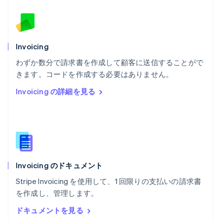
ブルガリア
English
ベルギー
Nederlands
Français
Deutsch
English
ポーランド
Invoicing
English
わずか数分で請求書を作成して顧客に送信することがで
ポルトガル
Português
English
きます。コードを作成する必要はありません。
マルタ
Invoicing の詳細を見る
English
マレーシア
English
简体中文
メキシコ
Español
English
ラトビア
English
Invoicing のドキュメント
リトアニア
English
Stripe Invoicing を使用して、1 回限りの支払いの請求書
リヒテンシュタイン
を作成し、管理します。
Deutsch
English
ルーマニア
ドキュメントを見る
English