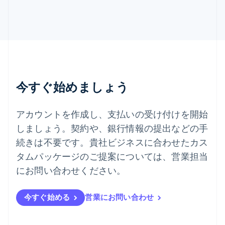
スロベニア
English
Italiano
タイ
ไทย
English
チェコ共和国
English
デンマーク
English
今すぐ始めましょう
ドイツ
Deutsch
English
ニュージーランド
アカウントを作成し、支払いの受け付けを開始
English
しましょう。契約や、銀行情報の提出などの手
ノルウェー
English
続きは不要です。貴社ビジネスに合わせたカス
ハンガリー
タムパッケージのご提案については、営業担当
English
フィンランド
にお問い合わせください。
English
Svenska
ブラジル
今すぐ始める
営業にお問い合わせ
Português
English
フランス
Français
English