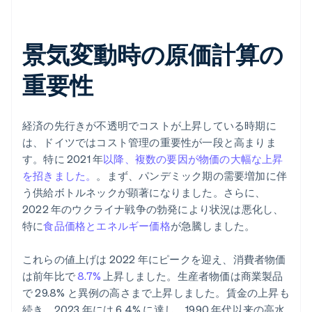
景気変動時の原価計算の
重要性
経済の先行きが不透明でコストが上昇している時期に
は、ドイツではコスト管理の重要性が一段と高まりま
す。特に 2021 年
以降、複数の要因が物価の大幅な上昇
を招きました。
。まず、パンデミック期の需要増加に伴
う供給ボトルネックが顕著になりました。さらに、
2022 年のウクライナ戦争の勃発により状況は悪化し、
特に
食品価格とエネルギー価格
が急騰しました。
これらの値上げは 2022 年にピークを迎え、消費者物価
は前年比で
8.7%
上昇しました。生産者物価は商業製品
で 29.8% と異例の高さまで上昇しました。賃金の上昇も
続き、2023 年には 6.4% に達し、1990 年代以来の高水