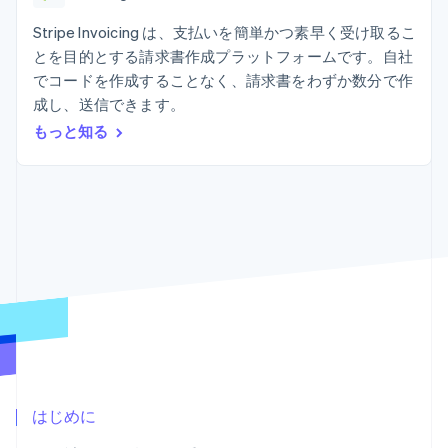
Recognition
ポーネント
SaaS
従量課金請求を提供
決済手段
製品ロードマップ
Stripe Invoicing は、支払いを簡単かつ素早く受け取るこ
ステーブルコイン担保型
会計管理の
125 以上の決
Sessions 年次カンファ
のカードを発行
とを目的とする請求書作成プラットフォームです。自社
自動化
済手段を利用
レンス
エージェントによるサー
Stripe
でコードを作成することなく、請求書をわずか数分で作
可能
Terminal
採用情報
ビスのプロビジョニング
Sigma
業種別
対面支払い
ニュースルーム
成し、送信できます。
と管理
カスタムレ
Authorization
Stripe Press
もっと知る
ポート
Boost
AI 企業
Data
決済成功率の
クリエイターエコノミ―
Pipeline
最適化
ゲーム
リソース
データの同
Link
ホスピタリティ、旅行、
お問い合わせ
期
スピーディー
レジャー
な決済
保険
アプリへの導入
営業にお問い合わせ
メディアおよびエンター
コードサンプル
パートナーになる
テインメント
開発者のブログ
非営利団体
API ステータス
プロフェッショナルサー
その他
ビス
Product roadmap
パブリックセクター
今後の予定を確認
小売業
Radar
不正防止
はじめに
エコシステム
Atlas
スタートアップの企業設立