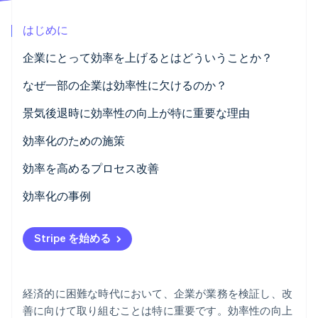
パートナー
Climate
Stripe App Marketplace
はじめに
カーボンリムーバル
Identity
企業にとって効率を上げるとはどういうことか？
オンライン本人確認
なぜ一部の企業は効率性に欠けるのか？
構造的な調整不足
景気後退時に効率性の向上が特に重要な理由
不明瞭なプロセス
効率化のための施策
Stripe Sessions 2026
Stripe が AI の経済インフラをどのように構築しているかを
リソース効率の欠如
効率を上げるための根本的な変更
効率を高めるプロセス改善
ご覧ください。
こちらをご覧ください
時代遅れのテクノロジー
効率化の事例
非効率なサプライチェーン
製造業: 柔軟な生産プロセス
Stripe を始める
柔軟性の欠如
小売業: デジタル POS システムと CRM
資格のある専門家の不足
医療: 人事プロセスを自動化
経済的に困難な時代において、企業が業務を検証し、改
物流: AI を活用したより効率的な経路選定
善に向けて取り組むことは特に重要です。効率性の向上