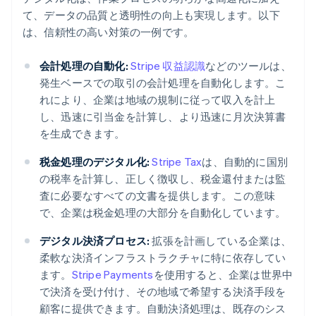
て、データの品質と透明性の向上も実現します。以下
は、信頼性の高い対策の一例です。
会計処理の自動化:
Stripe 収益認識
などのツールは、
発生ベースでの取引の会計処理を自動化します。こ
れにより、企業は地域の規制に従って収入を計上
し、迅速に引当金を計算し、より迅速に月次決算書
を生成できます。
税金処理のデジタル化:
Stripe Tax
は、自動的に国別
の税率を計算し、正しく徴収し、税金還付または監
査に必要なすべての文書を提供します。この意味
で、企業は税金処理の大部分を自動化しています。
デジタル決済プロセス:
拡張を計画している企業は、
柔軟な決済インフラストラクチャに特に依存してい
ます。
Stripe Payments
を使用すると、企業は世界中
で決済を受け付け、その地域で希望する決済手段を
顧客に提供できます。自動決済処理は、既存のシス