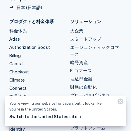
日本 (日本語)
プロダクトと料金体系
ソリューション
料金体系
大企業
Atlas
スタートアップ
Authorization Boost
エージェンティックコマ
ース
Billing
暗号資産
Capital
E-コマース
Checkout
埋込型金融
Climate
財務の自動化
Connect
グローバルビジネス
暗号資産
アプリ内決済
You’re viewing our website for Japan, but it looks like
Data Pipeline
you’re in the United States.
マーケットプレイス
Elements
Switch to the United States site
資金管理
Financial Connections
プラットフォーム
Identity