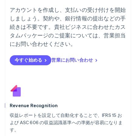
ドイツ
Deutsch
English
アカウントを作成し、支払いの受け付けを開始
ニュージーランド
しましょう。契約や、銀行情報の提出などの手
English
ノルウェー
続きは不要です。貴社ビジネスに合わせたカス
English
タムパッケージのご提案については、営業担当
ハンガリー
にお問い合わせください。
English
フィンランド
English
Svenska
今すぐ始める
営業にお問い合わせ
ブラジル
Português
English
フランス
Français
English
ブルガリア
English
ベルギー
Nederlands
Français
Deutsch
English
Revenue Recognition
ポーランド
収益レポートを設定して自動化することで、IFRS 15 お
English
よび ASC 606 の収益認識基準への準拠が容易になりま
ポルトガル
Português
English
す。
マルタ