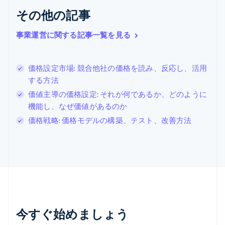
クロアチア
その他の記事
English
Italiano
ジブラルタル
English
事業運営に関する記事一覧を見る
シンガポール
English
简体中文
スイス
価格設定市場: 競合他社の価格を読み、反応し、活用
Deutsch
Français
Italiano
English
する方法
スウェーデン
Svenska
English
価値主導の価格設定: それが何であるか、どのように
スペイン
機能し、なぜ価値があるのか
Español
English
価格戦略: 価格モデルの構築、テスト、改善方法
スロバキア
English
スロベニア
English
Italiano
タイ
ไทย
English
チェコ共和国
English
デンマーク
今すぐ始めましょう
English