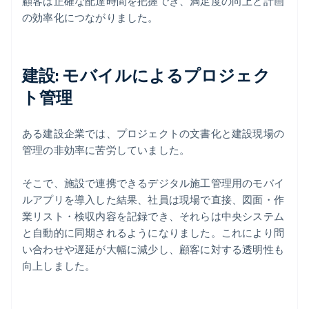
顧客は正確な配達時間を把握でき、満足度の向上と計画
の効率化につながりました。
建設: モバイルによるプロジェク
ト管理
ある建設企業では、プロジェクトの文書化と建設現場の
管理の非効率に苦労していました。
そこで、施設で連携できるデジタル施工管理用のモバイ
ルアプリを導入した結果、社員は現場で直接、図面・作
業リスト・検収内容を記録でき、それらは中央システム
と自動的に同期されるようになりました。これにより問
い合わせや遅延が大幅に減少し、顧客に対する透明性も
アイルランド
向上しました。
English
アメリカ
English
Español
简体中文