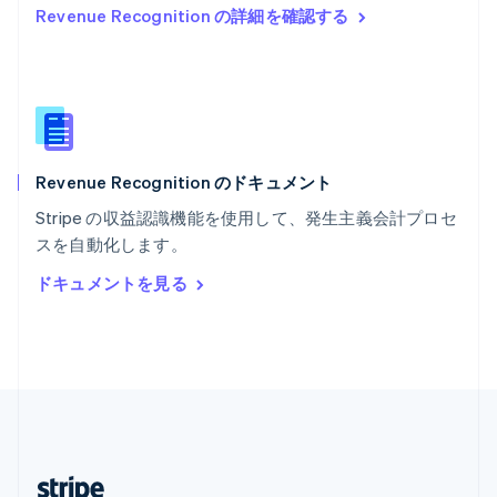
Revenue Recognition の詳細を確認する
English
マレーシア
English
简体中文
メキシコ
Español
English
ラトビア
English
Revenue Recognition のドキュメント
リトアニア
English
Stripe の収益認識機能を使用して、発生主義会計プロセ
リヒテンシュタイン
スを自動化します。
Deutsch
English
ルーマニア
ドキュメントを見る
English
ルクセンブルグ
Français
Deutsch
English
中国香港特別行政区
English
简体中文
中国本土
简体中文
English
日本
日本語
English