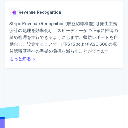
Recognition
ポーネント
SaaS
従量課金請求を提供
決済手段
製品ロードマップ
ステーブルコイン担保型
会計管理の
125 以上の決
Revenue Recognition
Sessions 年次カンファ
のカードを発行
自動化
済手段を利用
レンス
エージェントによるサー
Stripe
可能
Terminal
Stripe Revenue Recognition (収益認識機能) は発生主義
採用情報
ビスのプロビジョニング
Sigma
業種別
対面支払い
ニュースルーム
と管理
会計の処理を効率化し、スピーディーかつ正確に帳簿の
カスタムレ
Authorization
Stripe Press
締め処理を実行できるようにします。収益レポートを自
ポート
Boost
AI 企業
Data
決済成功率の
動化し、設定することで、IFRS 15 および ASC 606 の収
クリエイターエコノミ―
Pipeline
最適化
ゲーム
益認識基準への準拠の負担を減らすことができます。
リソース
データの同
Link
ホスピタリティ、旅行、
お問い合わせ
もっと知る
期
スピーディー
レジャー
な決済
保険
アプリへの導入
営業にお問い合わせ
メディアおよびエンター
コードサンプル
パートナーになる
テインメント
開発者のブログ
非営利団体
API ステータス
プロフェッショナルサー
その他
ビス
Product roadmap
パブリックセクター
今後の予定を確認
小売業
Radar
不正防止
エコシステム
Atlas
スタートアップの企業設立