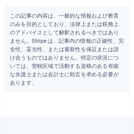
アラブ首長国連邦
English
イギリス
この記事の内容は、一般的な情報および教育
English
のみを目的としており、法律上または税務上
イタリア
のアドバイスとして解釈されるべきではあり
Italiano
English
インド
ません。Stripe は、記事内の情報の正確性、完
English
全性、妥当性、または最新性を保証または請
エストニア
English
け合うものではありません。特定の状況につ
オーストラリア
いては、管轄区域で活動する資格のある有能
English
オーストリア
な弁護士または会計士に助言を求める必要が
Deutsch
English
あります。
オランダ
Nederlands
English
カナダ
English
Français
キプロス
English
ギリシア
English