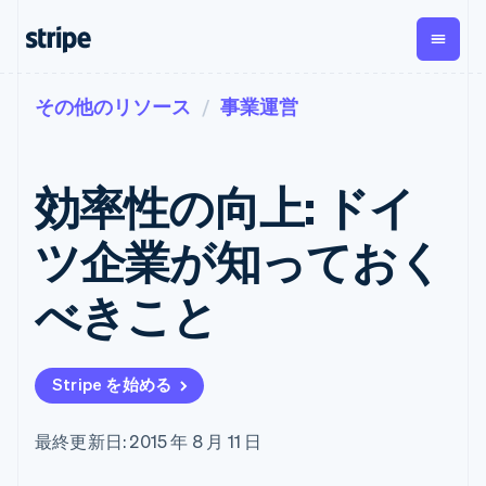
その他のリソース
事業運営
企業規模別
ドキュメント
学ぶ
支払い
収益
資金管
プラッ
理
フォー
大企業向け
Stripe のドキュメント
ブログ
とマー
Payments
Billing
スタートアップ向け
API リファレンス
導入事例
効率性の向上: ドイ
オンライン決
経常収益
ットプ
Global
ライブラリと SDK
ガイド
済
Metronome
Payouts
イス
Stripe Apps
Managed
ツ企業が知っておく
従量課金
Payments
第三者
Connec
ユースケース別
マーチャント
サブスクリ
への入
サポート
プション
オブレコード
金
べきこと
プラッ
ガイド
エージェンティックコマ
サブスクリ
ソリューショ
Payment links
フォー
ース
サポートに問い合わせる
プションの
ン
決済の
E コマース / ECサイト
オンライン決済を受け付
管理サポートプラン
コーディング
管理
Invoicing
築
埋込型金融
け
プロフェッショナルサー
1 回限りまた
不要の決済ペ
Stripe を始める
請求・財務関連
構築済みの決済を実装
ビス
は継続
ージ
Checkout
グローバルビジネス
プラットフォームまたは
構築済み決済
Tax
アプリ内決済
マーケットプレイスを構
消費税と
UI
最終更新日: 2015 年 8 月 11 日
マーケットプレイス
築する
VAT の自動
Elements
資金管理
サブスクリプションを管
柔軟な UI コン
計算
Revenue
会社
プラットフォーム
理