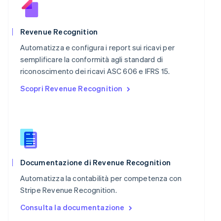
English
Portogallo
Português
English
Revenue Recognition
RAS di Hong Kong, Cina
Automatizza e configura i report sui ricavi per
English
简体中文
Regno Unito
semplificare la conformità agli standard di
English
riconoscimento dei ricavi ASC 606 e IFRS 15.
Repubblica Ceca
Scopri Revenue Recognition
English
Romania
English
Singapore
English
简体中文
Slovacchia
English
Slovenia
Documentazione di Revenue Recognition
English
Italiano
Automatizza la contabilità per competenza con
Spagna
Stripe Revenue Recognition.
Español
English
Stati Uniti
Consulta la documentazione
English
Español
简体中文
Svezia