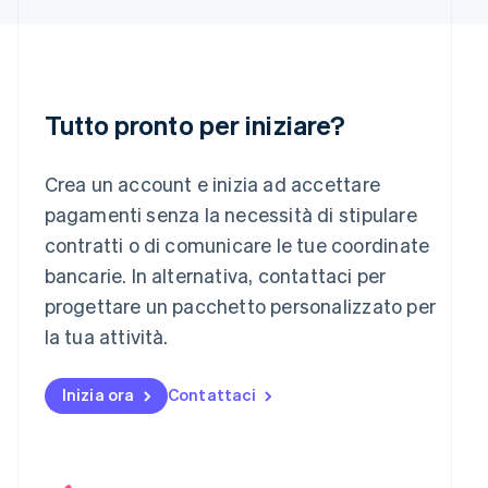
Italiano
English
Lettonia
English
Liechtenstein
Deutsch
English
Tutto pronto per iniziare?
Lituania
English
Lussemburgo
Crea un account e inizia ad accettare
Français
Deutsch
English
pagamenti senza la necessità di stipulare
Malaysia
contratti o di comunicare le tue coordinate
English
简体中文
Malta
bancarie. In alternativa, contattaci per
English
progettare un pacchetto personalizzato per
Messico
la tua attività.
Español
English
Norvegia
English
Inizia ora
Contattaci
Nuova Zelanda
English
Paesi Bassi
Nederlands
English
Polonia