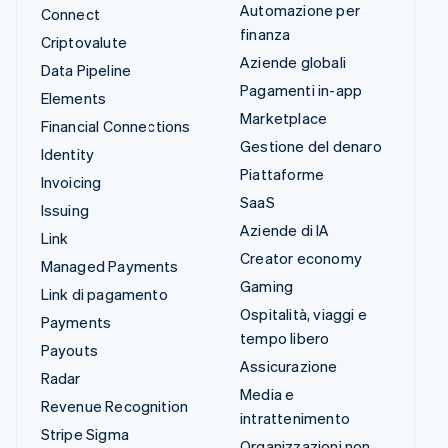
Automazione per
Connect
finanza
Criptovalute
Aziende globali
Data Pipeline
Pagamenti in-app
Elements
Marketplace
Financial Connections
Gestione del denaro
Identity
Piattaforme
Invoicing
SaaS
Issuing
Aziende di IA
Link
Creator economy
Managed Payments
Gaming
Link di pagamento
Ospitalità, viaggi e
Payments
tempo libero
Payouts
Assicurazione
Radar
Media e
Revenue Recognition
intrattenimento
Stripe Sigma
Organizzazioni non