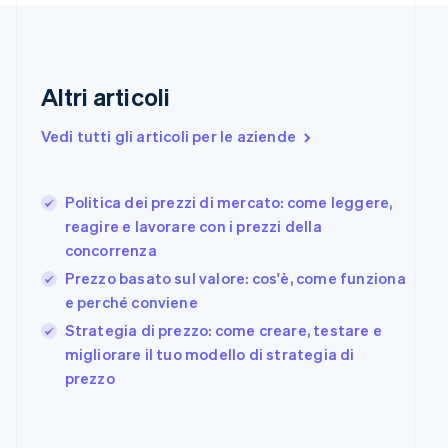
English
Emirati Arabi Uniti
English
Estonia
Altri articoli
English
Finlandia
Vedi tutti gli articoli per le aziende
English
Svenska
Francia
Français
English
Politica dei prezzi di mercato: come leggere,
Germania
reagire e lavorare con i prezzi della
Deutsch
English
Giappone
concorrenza
日本語
English
Prezzo basato sul valore: cos'è, come funziona
Gibilterra
e perché conviene
English
Grecia
Strategia di prezzo: come creare, testare e
English
migliorare il tuo modello di strategia di
India
prezzo
English
Irlanda
English
Italia