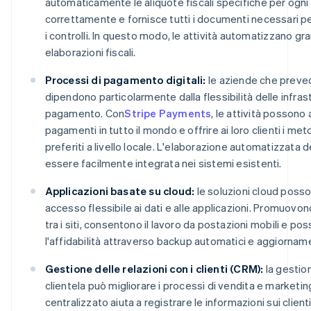
automaticamente le aliquote fiscali specifiche per ogni 
correttamente e fornisce tutti i documenti necessari per 
i controlli. In questo modo, le attività automatizzano gra
elaborazioni fiscali.
Processi di pagamento digitali:
le aziende che preve
dipendono particolarmente dalla flessibilità delle infrast
pagamento. Con
Stripe Payments
, le attività possono
pagamenti in tutto il mondo e offrire ai loro clienti i m
preferiti a livello locale. L'elaborazione automatizzata
essere facilmente integrata nei sistemi esistenti.
Applicazioni basate su cloud:
le soluzioni cloud poss
accesso flessibile ai dati e alle applicazioni. Promuovon
tra i siti, consentono il lavoro da postazioni mobili e po
l'affidabilità attraverso backup automatici e aggiorname
Gestione delle relazioni con i clienti (CRM):
la gestion
clientela può migliorare i processi di vendita e market
centralizzato aiuta a registrare le informazioni sui clien