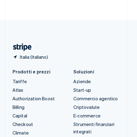
Svenska
English
Svizzera
Deutsch
Français
Italiano
English
Thailandia
ไทย
English
Ungheria
English
Italia (Italiano)
Prodotti e prezzi
Soluzioni
Tariffe
Aziende
Atlas
Start-up
Authorization Boost
Commercio agentico
Billing
Criptovalute
Capital
E-commerce
Checkout
Strumenti finanziari
integrati
Climate