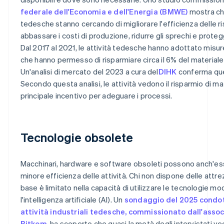
federale dell'Economia e dell'Energia (BMWE)
mostra che
tedesche stanno cercando di migliorare l'efficienza delle r
abbassare i costi di produzione, ridurre gli sprechi e prote
Dal 2017 al 2021, le attività tedesche hanno adottato misure
che hanno permesso di risparmiare circa il 6% del materiale r
Un'analisi di mercato del 2023 a cura del
DIHK
conferma que
Secondo questa analisi, le attività vedono il risparmio di ma
principale incentivo per adeguare i processi.
Tecnologie obsolete
Macchinari, hardware e software obsoleti possono anch'es
minore efficienza delle attività. Chi non dispone delle attr
base è limitato nella capacità di utilizzare le tecnologie 
l'intelligenza artificiale (AI). Un
sondaggio del 2025 condot
attività industriali tedesche, commissionato dall'assoc
Bitkom
, ha scoperto che quasi la metà degli intervistati ved