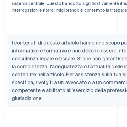
sistema centrale. Questo ha ridotto significativamente il n
interrogazioni e ritardi, migliorando al contempo la trasparen
Australia
English
Austria
I contenuti di questo articolo hanno uno scopo 
Deutsch
English
Belgio
informativo e formativo e non devono essere int
Nederlands
Français
Deutsch
English
consulenza legale o fiscale. Stripe non garantisce
Brasile
Português
English
la completezza, l'adeguatezza o l'attualità delle 
Bulgaria
contenute nell'articolo. Per assistenza sulla tua s
English
Canada
specifica, rivolgiti a un avvocato o a un commerci
English
Français
competente e abilitato all'esercizio della professi
Cina continentale
giurisdizione.
简体中文
English
Cipro
English
Croazia
English
Italiano
Danimarca