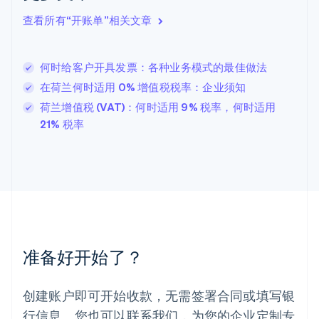
立陶宛
查看所有“开账单”相关文章
English
列支敦士登
Deutsch
English
卢森堡
何时给客户开具发票：各种业务模式的最佳做法
Français
Deutsch
English
在荷兰何时适用 0% 增值税税率：企业须知
罗马尼亚
荷兰增值税 (VAT)：何时适用 9% 税率，何时适用
English
马尔他
21% 税率
English
马来西亚
English
简体中文
美国
English
Español
简体中文
墨西哥
Español
English
挪威
准备好开始了？
English
葡萄牙
Português
English
创建账户即可开始收款，无需签署合同或填写银
日本
行信息。您也可以联系我们，为您的企业定制专
日本語
English