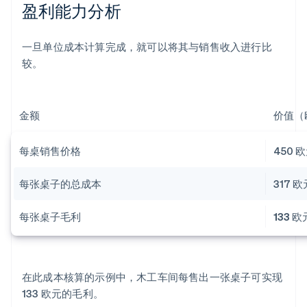
盈利能力分析
一旦单位成本计算完成，就可以将其与销售收入进行比
较。
金额
价值（
阿联酋
English
爱尔兰
每桌销售价格
450 
English
爱沙尼亚
每张桌子的总成本
317 欧
English
奥地利
每张桌子毛利
133 欧
Deutsch
English
澳大利亚
English
巴西
Português
English
在此成本核算的示例中，木工车间每售出一张桌子可实现
保加利亚
133 欧元的毛利。
English