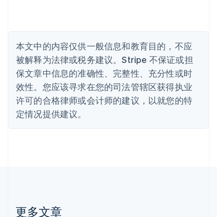
比利时
Nederlands
Français
Deutsch
English
波兰
English
丹麦
本文中的内容仅供一般信息和教育目的，不应
English
被解释为法律或税务建议。Stripe 不保证或担
德国
保文章中信息的准确性、完整性、充分性或时
Deutsch
English
法国
效性。您应该寻求在您的司法管辖区获得执业
Français
English
许可的合格律师或会计师的建议，以就您的特
芬兰
定情况提供建议。
English
Svenska
荷兰
Nederlands
English
加拿大
English
Français
捷克
English
克罗地亚
English
Italiano
拉脱维亚
更多文章
English