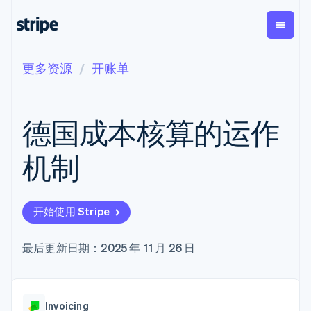
更多资源
开账单
按企业阶段
文档
学习
支付
营收
资金管
平台
理
易市
大型企业
Stripe 文档
博客
Payments
Billing
初创企业
API 参考文档
客户案例
德国成本核算的运作
在线支付
经常性收入
Global
Conn
库与 SDK
指南
Managed
Metronome
Payouts
Stripe Apps
Payments
按用量计费
平台
机制
备案商家解决
Subscriptions
向第三
按应用场景
方案
方打款
支持
订阅管理
Payment links
Crypto
指南
智能体商务
Invoicing
钱包、
加密货币
获取支持
无代码支付
一次性或定期
开始使用 Stripe
稳定币
电子商务
接受线上付款
托管支持方案
Checkout
账单
发行和
嵌入式金融
实施预置结账流程
专业服务
预构建支付界
Tax
发卡基
财务自动化
构建平台或交易市场
最后更新日期：2025 年 11 月 26 日
面
销售税和增值
础设施
全球化企业
管理订阅
Elements
税自动化
应用内支付
提供按用量计费
灵活的 UI 组件
Revenue
交易市场
发行稳定币支持的支付卡
支付方式
Recognition
公司
资金管理
通过智能体配置和管理服
支持 125 种以
会计自动化
Invoicing
平台
务