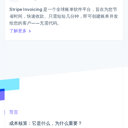
上
Stripe Sigma
产品路线图
SaaS
自定义报告
Terminal
Sessions 年度大会
Stripe Invoicing 是一个全球账单软件平台，旨在为您节
线下支付
Data Pipeline
招聘
省时间，快速收款。只需短短几分钟，即可创建账单并发
数据同步
Authorization
资讯中心
Boost
资源
给您的客户——无需代码。
Stripe Press
支付成功率优
按行业
了解更多
化
应用集成
Link
AI 企业
代码示例
加速结账
创作者经济
开发者博客
联系
游戏
API 状态
酒店、旅游与休闲
联系销售
保险
成为合作伙伴
媒体与娱乐
更多
非营利组织
Product roadmap
专业服务
了解未来规划
公共部门
零售
Radar
欺诈防范
Atlas
初创企业注册
生态系统
导言
Climate
合作伙伴
碳移除
成本核算：它是什么，为什么重要？
Stripe App Marketplace