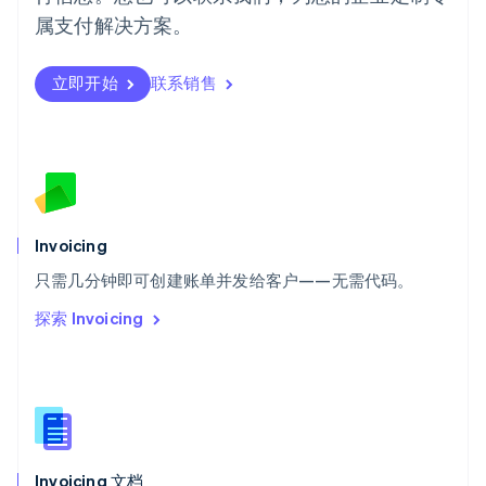
瑞典
属支付解决方案。
Svenska
English
瑞士
Deutsch
Français
Italiano
English
立即开始
联系销售
塞浦路斯
English
斯洛伐克
English
斯洛文尼亚
English
Italiano
泰国
Invoicing
ไทย
English
希腊
只需几分钟即可创建账单并发给客户——无需代码。
English
探索 Invoicing
西班牙
Español
English
新加坡
English
简体中文
新西兰
English
匈牙利
English
Invoicing 文档