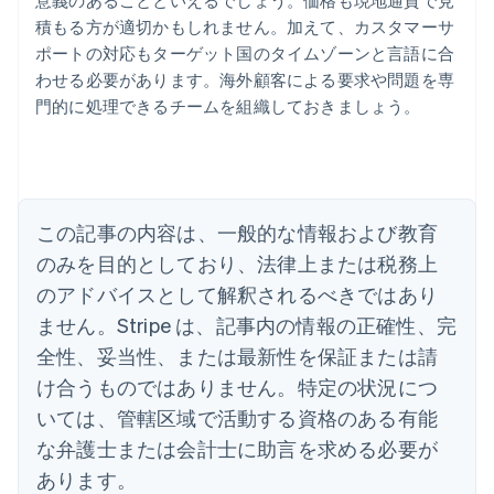
意義のあることといえるでしょう。価格も現地通貨で見
積もる方が適切かもしれません。加えて、カスタマーサ
ポートの対応もターゲット国のタイムゾーンと言語に合
アイルランド
わせる必要があります。海外顧客による要求や問題を専
English
門的に処理できるチームを組織しておきましょう。
アメリカ
English
Español
简体中文
アラブ首長国連邦
English
イギリス
English
この記事の内容は、一般的な情報および教育
イタリア
のみを目的としており、法律上または税務上
Italiano
English
インド
のアドバイスとして解釈されるべきではあり
English
ません。Stripe は、記事内の情報の正確性、完
エストニア
全性、妥当性、または最新性を保証または請
English
オーストラリア
け合うものではありません。特定の状況につ
English
いては、管轄区域で活動する資格のある有能
オーストリア
Deutsch
English
な弁護士または会計士に助言を求める必要が
オランダ
あります。
Nederlands
English