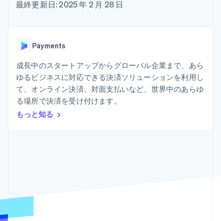
Recognition
ポーネント
最終更新日: 2025 年 2 月 28 日
SaaS
従量課金請求を提供
決済手段
製品ロードマップ
ステーブルコイン担保型
会計管理の
125 以上の決
Sessions 年次カンファ
のカードを発行
自動化
済手段を利用
レンス
エージェントによるサー
Stripe
可能
Terminal
採用情報
ビスのプロビジョニング
Payments
Sigma
業種別
対面支払い
ニュースルーム
と管理
カスタムレ
Authorization
Stripe Press
成長中のスタートアップからグローバル企業まで、あら
ポート
Boost
AI 企業
Data
決済成功率の
ゆるビジネスに対応できる決済ソリューションを利用し
クリエイターエコノミ―
Pipeline
最適化
ゲーム
て、オンライン決済、対面支払いなど、世界中のあらゆ
リソース
データの同
Link
ホスピタリティ、旅行、
お問い合わせ
る場所で決済を受け付けます。
期
スピーディー
レジャー
な決済
保険
アプリへの導入
もっと知る
営業にお問い合わせ
メディアおよびエンター
コードサンプル
パートナーになる
テインメント
開発者のブログ
非営利団体
API ステータス
プロフェッショナルサー
その他
ビス
Product roadmap
パブリックセクター
今後の予定を確認
小売業
Radar
不正防止
エコシステム
Atlas
スタートアップの企業設立