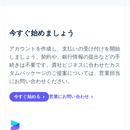
タイ
ไทย
English
チェコ共和国
English
デンマーク
今すぐ始めましょう
English
ドイツ
Deutsch
English
アカウントを作成し、支払いの受け付けを開始
ニュージーランド
しましょう。契約や、銀行情報の提出などの手
English
ノルウェー
続きは不要です。貴社ビジネスに合わせたカス
English
タムパッケージのご提案については、営業担当
ハンガリー
にお問い合わせください。
English
フィンランド
English
Svenska
今すぐ始める
営業にお問い合わせ
ブラジル
Português
English
フランス
Français
English
ブルガリア
English