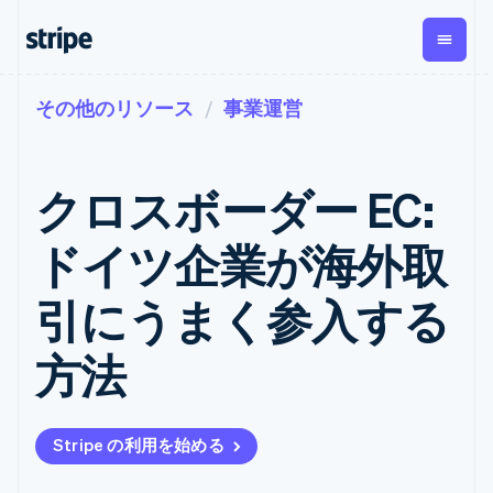
その他のリソース
事業運営
企業規模別
ドキュメント
学ぶ
支払い
収益
資金管
プラッ
理
フォー
大企業向け
Stripe のドキュメント
ブログ
とマー
Payments
Billing
スタートアップ向け
API リファレンス
導入事例
クロスボーダー EC:
オンライン決
経常収益
ットプ
Global
ライブラリと SDK
ガイド
済
Metronome
Payouts
イス
Stripe Apps
Managed
ドイツ企業が海外取
従量課金
Payments
第三者
Connec
ユースケース別
マーチャント
サブスクリ
への入
サポート
プション
オブレコード
金
引にうまく参入する
プラッ
ガイド
エージェンティックコマ
サブスクリ
ソリューショ
Payment links
フォー
ース
サポートに問い合わせる
プションの
ン
決済の
E コマース / ECサイト
オンライン決済を受け付
管理サポートプラン
コーディング
管理
Invoicing
方法
築
埋込型金融
け
プロフェッショナルサー
1 回限りまた
不要の決済ペ
請求・財務関連
構築済みの決済を実装
ビス
は継続
ージ
Checkout
グローバルビジネス
プラットフォームまたは
構築済み決済
Tax
アプリ内決済
マーケットプレイスを構
消費税と
UI
Stripe の利用を始める
マーケットプレイス
築する
VAT の自動
Elements
資金管理
サブスクリプションを管
柔軟な UI コン
計算
Revenue
会社
プラットフォーム
理