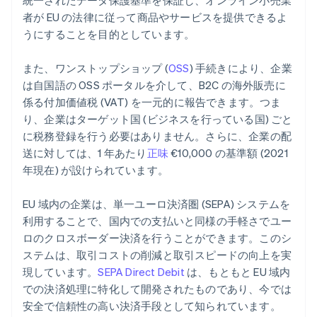
統一されたデータ保護基準を保証し、オンライン小売業
者が EU の法律に従って商品やサービスを提供できるよ
うにすることを目的としています。
また、ワンストップショップ (
OSS
) 手続きにより、企業
は自国語の OSS ポータルを介して、B2C の海外販売に
係る付加価値税 (VAT) を一元的に報告できます。つま
り、企業はターゲット国 (ビジネスを行っている国) ごと
に税務登録を行う必要はありません。さらに、企業の配
送に対しては、1 年あたり
正味
€10,000 の基準額 (2021
年現在) が設けられています。
EU 域内の企業は、単一ユーロ決済圏 (SEPA) システムを
利用することで、国内での支払いと同様の手軽さでユー
ロのクロスボーダー決済を行うことができます。このシ
ステムは、取引コストの削減と取引スピードの向上を実
現しています。
SEPA Direct Debit
は、もともと EU 域内
での決済処理に特化して開発されたものであり、今では
安全で信頼性の高い決済手段として知られています。