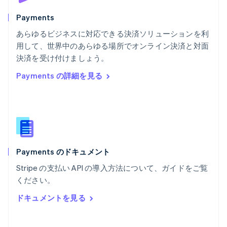
ベルギー
Nederlands
Français
Deutsch
English
Payments
ポーランド
あらゆるビジネスに対応できる決済ソリューションを利
English
用して、世界中のあらゆる場所でオンライン決済と対面
ポルトガル
Português
English
決済を受け付けましょう。
マルタ
Payments の詳細を見る
English
マレーシア
English
简体中文
メキシコ
Español
English
ラトビア
English
Payments のドキュメント
リトアニア
English
Stripe の支払い API の導入方法について、ガイドをご覧
リヒテンシュタイン
ください。
Deutsch
English
ルーマニア
ドキュメントを見る
English
ルクセンブルグ
Français
Deutsch
English