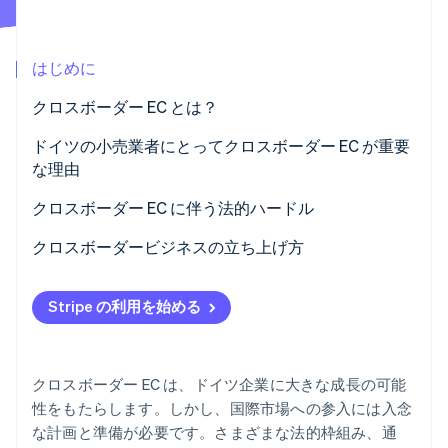
パートナー
Climate
Stripe App Marketplace
カーボンリムーバル
はじめに
Identity
オンライン本人確認
クロスボーダー EC とは？
ドイツの小売業者にとってクロスボーダー EC が重要
な理由
クロスボーダー EC に伴う法的ハードル
Stripe Sessions 2026
Stripe が AI の経済インフラをどのように構築しているかを
EU 域内での取引
クロスボーダービジネスの立ち上げ方
ご覧ください。
こちらをご覧ください
EU 域外での取引
市場を分析する
Stripe の利用を始める
税制と法的保護を理解する
地域に合わせて決済処理を適応化する
クロスボーダー EC は、ドイツ企業に大きな成長の可能
物流の最適化
性をもたらします。しかし、国際市場への参入には入念
な計画と準備が必要です。さまざまな法的枠組み、通
現地に合わせたコミュニケーション