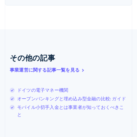
カナダ
English
Français
キプロス
English
ギリシア
English
クロアチア
English
Italiano
ジブラルタル
その他の記事
English
シンガポール
事業運営に関する記事一覧を見る
English
简体中文
スイス
Deutsch
Français
Italiano
English
ドイツの電子マネー機関
スウェーデン
Svenska
English
オープンバンキングと埋め込み型金融の比較: ガイド
スペイン
モバイル小切手入金とは事業者が知っておくべきこ
Español
English
と
スロバキア
English
スロベニア
English
Italiano