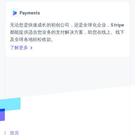
125+
Stripe Sigma
产品路线图
SaaS
自定义报告
Terminal
Sessions 年度大会
线下支付
Data Pipeline
Payments
招聘
数据同步
Authorization
资源
新闻编辑室
Boost
无论您是快速成长的初创公司，还是全球化企业，Stripe
Stripe Press
支付成功率优
按行业
应用程序集成
都能提供适合您业务的支付解决方案，助您在线上、线下
化
代码示例
及全球各地轻松收款。
Link
AI 企业
开发者博客
加速结账
创作者经济
API 状态
了解更多
联系
游戏
酒店、旅游与休闲
联系销售
保险
成为合作伙伴
媒体与娱乐
更多
非营利组织
Product roadmap
专业服务
了解未来规划
公共部门
零售
Radar
欺诈防范
Atlas
初创企业注册
生态系统
Climate
合作伙伴
碳移除
Stripe App Marketplace
导言