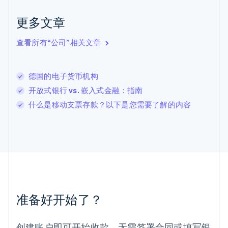
English
Italiano
拉脱维亚
更多文章
English
立陶宛
查看所有“公司”相关文章
English
列支敦士登
Deutsch
English
卢森堡
德国的电子货币机构
Français
Deutsch
English
开放式银行 vs. 嵌入式金融：指南
罗马尼亚
什么是移动支票存款？以下是您需要了解的内容
English
马尔他
English
马来西亚
English
简体中文
美国
English
Español
简体中文
墨西哥
Español
English
准备好开始了？
挪威
English
葡萄牙
创建账户即可开始收款，无需签署合同或填写银