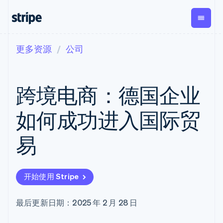
更多资源
公司
按企业阶段
文档
学习
支付
营收
资金管
平台
理
易市
大型企业
Stripe 文档
博客
Payments
Billing
初创企业
API 参考文档
客户案例
跨境电商：德国企业
在线支付
经常性收入
Global
Conn
库与 SDK
指南
Managed
Metronome
Payouts
Stripe Apps
Payments
按用量计费
平台
如何成功进入国际贸
备案商家解决
Subscriptions
向第三
按应用场景
方案
方打款
支持
订阅管理
Payment links
Crypto
易
指南
智能体商务
Invoicing
钱包、
加密货币
获取支持
无代码支付
一次性或定期
稳定币
电子商务
接受线上付款
管理支持方案
Checkout
账单
发行和
嵌入式金融
实施预建结账流程
专业服务
预构建支付界
Tax
发卡基
开始使用 Stripe
财务自动化
构建平台或交易市场
面
销售税和增值
础设施
全球化企业
管理订阅
Elements
税自动化
应用内支付
提供按用量计费
灵活的 UI 组件
Revenue
最后更新日期：2025 年 2 月 28 日
交易市场
发行稳定币支持的支付卡
支付方式
Recognition
公司
资金管理
使用代理预配和管理服务
Access to
会计自动化
平台