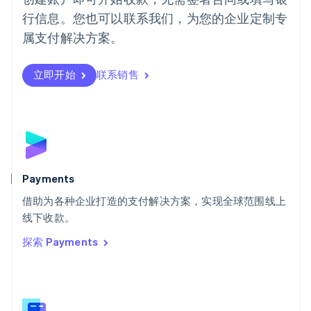
Português
English
行信息。您也可以联系我们，为您的企业定制专
日本
日本語
English
属支付解决方案。
瑞典
Svenska
English
瑞士
立即开始
联系销售
Deutsch
Français
Italiano
English
塞浦路斯
English
斯洛伐克
English
斯洛文尼亚
English
Italiano
Payments
泰国
ไทย
English
借助为各种企业打造的支付解决方案，实现全球范围线上
希腊
线下收款。
English
探索 Payments
西班牙
Español
English
新加坡
English
简体中文
新西兰