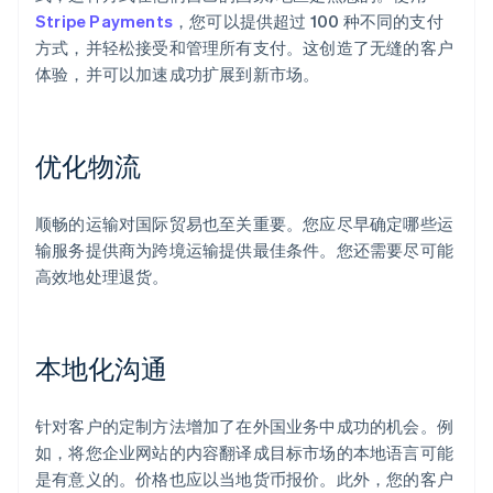
Stripe Payments
，您可以提供超过 100 种不同的支付
方式，并轻松接受和管理所有支付。这创造了无缝的客户
体验，并可以加速成功扩展到新市场。
优化物流
顺畅的运输对国际贸易也至关重要。您应尽早确定哪些运
输服务提供商为跨境运输提供最佳条件。您还需要尽可能
阿联酋
高效地处理退货。
English
爱尔兰
English
爱沙尼亚
本地化沟通
English
奥地利
Deutsch
English
针对客户的定制方法增加了在外国业务中成功的机会。例
澳大利亚
如，将您企业网站的内容翻译成目标市场的本地语言可能
English
巴西
是有意义的。价格也应以当地货币报价。此外，您的客户