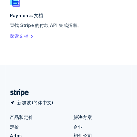
English
匈牙利
English
Payments 文档
意大利
查找 Stripe 的付款 API 集成指南。
Italiano
English
印度
探索文档
English
英国
English
直布罗陀
English
中国内地
简体中文
English
中国香港特别行政区
English
简体中文
新加坡 (简体中文)
产品和定价
解决方案
定价
企业
Atlas
初创公司