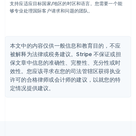
Português
English
支持应适应目标国家/地区的时区和语言。您需要一个能
保加利亚
够专业处理国际客户请求和问题的团队。
English
比利时
Nederlands
Français
Deutsch
English
波兰
English
丹麦
本文中的内容仅供一般信息和教育目的，不应
English
被解释为法律或税务建议。Stripe 不保证或担
德国
保文章中信息的准确性、完整性、充分性或时
Deutsch
English
法国
效性。您应该寻求在您的司法管辖区获得执业
Français
English
许可的合格律师或会计师的建议，以就您的特
芬兰
定情况提供建议。
English
Svenska
荷兰
Nederlands
English
加拿大
English
Français
捷克
English
克罗地亚