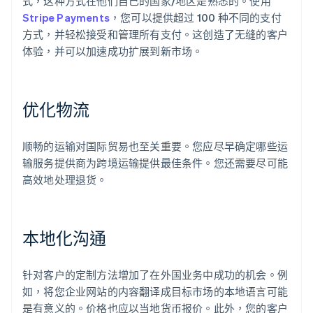
式，这种方式在他们自己的国家/地区是熟悉的。使用
Stripe Payments
，您可以提供超过 100 种不同的支付
方式，并轻松接受和管理所有支付。这创造了无缝的客户
体验，并可以加速成功扩展到新市场。
优化物流
顺畅的运输对国际贸易也至关重要。您应尽早确定哪些运
输服务提供商为跨境运输提供最佳条件。您还需要尽可能
阿联酋
高效地处理退货。
English
爱尔兰
English
爱沙尼亚
本地化沟通
English
奥地利
Deutsch
English
针对客户的定制方法增加了在外国业务中成功的机会。例
澳大利亚
如，将您企业网站的内容翻译成目标市场的本地语言可能
English
巴西
是有意义的。价格也应以当地货币报价。此外，您的客户