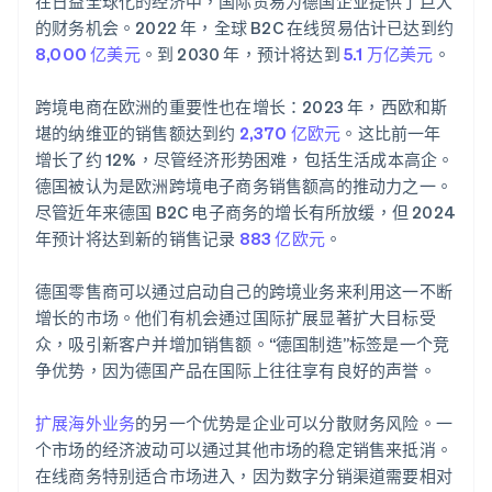
在日益全球化的经济中，国际贸易为德国企业提供了巨大
的财务机会。2022 年，全球 B2C 在线贸易估计已达到约
8,000 亿美元
。到 2030 年，预计将达到
5.1 万亿美元
。
跨境电商在欧洲的重要性也在增长：2023 年，西欧和斯
堪的纳维亚的销售额达到约
2,370 亿欧元
。这比前一年
增长了约 12%，尽管经济形势困难，包括生活成本高企。
德国被认为是欧洲跨境电子商务销售额高的推动力之一。
尽管近年来德国 B2C 电子商务的增长有所放缓，但 2024
年预计将达到新的销售记录
883 亿欧元
。
德国零售商可以通过启动自己的跨境业务来利用这一不断
增长的市场。他们有机会通过国际扩展显著扩大目标受
众，吸引新客户并增加销售额。“德国制造”标签是一个竞
争优势，因为德国产品在国际上往往享有良好的声誉。
扩展海外业务
的另一个优势是企业可以分散财务风险。一
个市场的经济波动可以通过其他市场的稳定销售来抵消。
在线商务特别适合市场进入，因为数字分销渠道需要相对