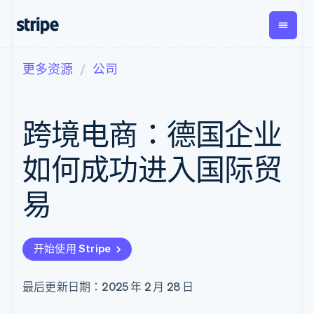
更多资源
公司
按企业阶段
文档
学习
支付
营收
资金管
平台
理
易市
大型企业
Stripe 文档
博客
Payments
Billing
初创企业
API 参考文档
客户案例
跨境电商：德国企业
在线支付
经常性收入
Global
Conn
库与 SDK
指南
Managed
Metronome
Payouts
Stripe Apps
Payments
按用量计费
平台
如何成功进入国际贸
备案商家解决
Subscriptions
向第三
按应用场景
方案
方打款
支持
订阅管理
Payment links
Crypto
易
指南
智能体商务
Invoicing
钱包、
加密货币
获取支持
无代码支付
一次性或定期
稳定币
电子商务
接受线上付款
托管支持方案
Checkout
账单
发行和
嵌入式金融
实施预置结账流程
专业服务
预构建支付界
Tax
发卡基
开始使用 Stripe
财务自动化
构建平台或交易市场
面
销售税和增值
础设施
全球化企业
管理订阅
Elements
税自动化
应用内支付
提供按用量计费
灵活的 UI 组件
Revenue
最后更新日期：2025 年 2 月 28 日
交易市场
发行稳定币支持的支付卡
Payment
Recognition
公司
资金管理
通过智能体配置和管理服
methods
会计自动化
平台
务