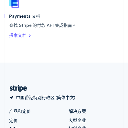
English
匈牙利
English
Payments 文档
意大利
查找 Stripe 的付款 API 集成指南。
Italiano
English
印度
探索文档
English
英国
English
直布罗陀
English
中国内地
简体中文
English
中国香港特别行政区
English
简体中文
中国香港特别行政区 (简体中文)
产品和定价
解决方案
定价
大型企业