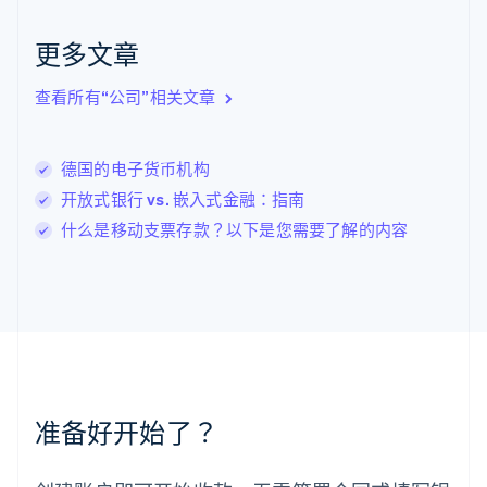
English
Italiano
拉脱维亚
更多文章
English
立陶宛
查看所有“公司”相关文章
English
列支敦士登
Deutsch
English
卢森堡
德国的电子货币机构
Français
Deutsch
English
开放式银行 vs. 嵌入式金融：指南
罗马尼亚
什么是移动支票存款？以下是您需要了解的内容
English
马尔他
English
马来西亚
English
简体中文
美国
English
Español
简体中文
墨西哥
Español
English
准备好开始了？
挪威
English
葡萄牙