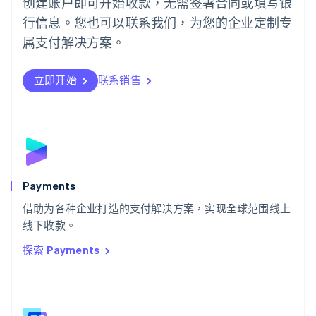
创建账户即可开始收款，无需签署合同或填写银
Português
English
行信息。您也可以联系我们，为您的企业定制专
日本
日本語
English
属支付解决方案。
瑞典
Svenska
English
瑞士
立即开始
联系销售
Deutsch
Français
Italiano
English
塞浦路斯
English
斯洛伐克
English
斯洛文尼亚
English
Italiano
Payments
泰国
ไทย
English
借助为各种企业打造的支付解决方案，实现全球范围线上
希腊
线下收款。
English
探索 Payments
西班牙
Español
English
新加坡
English
简体中文
新西兰