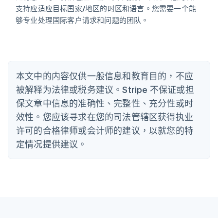
Português
English
支持应适应目标国家/地区的时区和语言。您需要一个能
保加利亚
够专业处理国际客户请求和问题的团队。
English
比利时
Nederlands
Français
Deutsch
English
波兰
English
丹麦
本文中的内容仅供一般信息和教育目的，不应
English
被解释为法律或税务建议。Stripe 不保证或担
德国
保文章中信息的准确性、完整性、充分性或时
Deutsch
English
法国
效性。您应该寻求在您的司法管辖区获得执业
Français
English
许可的合格律师或会计师的建议，以就您的特
芬兰
定情况提供建议。
English
Svenska
荷兰
Nederlands
English
加拿大
English
Français
捷克
English
克罗地亚