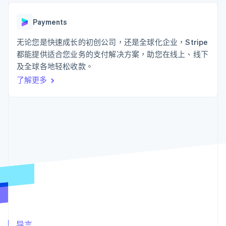
接入 125+ 种支
Stripe Sigma
产品路线图
SaaS
付方式
自定义报告
Sessions 年度大会
Authorization
Data Pipeline
Payments
招聘
Boost
数据同步
资讯中心
支付成功率优
资源
无论您是快速成长的初创公司，还是全球化企业，Stripe
Stripe Press
化
按行业
都能提供适合您业务的支付解决方案，助您在线上、线下
Link
应用集成
及全球各地轻松收款。
加速结账
AI 企业
代码示例
创作者经济
开发者博客
联系
了解更多
游戏
API 状态
酒店、旅游与休闲
联系销售
保险
成为合作伙伴
更多
媒体与娱乐
Product roadmap
非营利组织
了解未来规划
专业服务
公共部门
Radar
零售
欺诈防范
Atlas
初创企业注册
生态系统
Climate
碳移除
合作伙伴
Stripe App Marketplace
导言