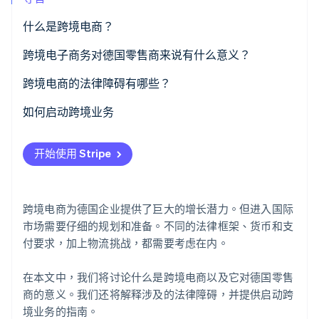
什么是跨境电商？
Stripe Sessions 2026
跨境电子商务对德国零售商来说有什么意义？
了解 Stripe 如何为 AI 构建经济基础设施。
立即观看
跨境电商的法律障碍有哪些？
欧盟内的贸易
如何启动跨境业务
欧盟外的贸易
分析市场
开始使用 Stripe
了解税务和法律保护
适应支付处理
跨境电商为德国企业提供了巨大的增长潜力。但进入国际
优化物流
市场需要仔细的规划和准备。不同的法律框架、货币和支
付要求，加上物流挑战，都需要考虑在内。
本地化沟通
在本文中，我们将讨论什么是跨境电商以及它对德国零售
商的意义。我们还将解释涉及的法律障碍，并提供启动跨
境业务的指南。