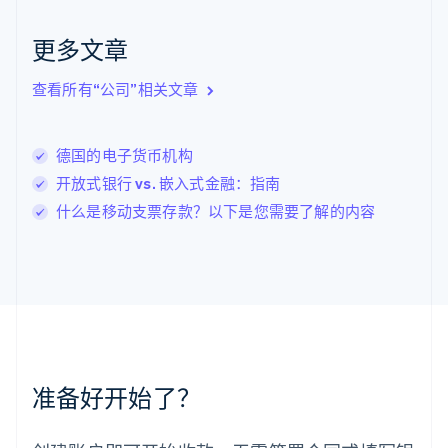
English
Italiano
拉脱维亚
更多文章
English
立陶宛
查看所有“公司”相关文章
English
列支敦士登
Deutsch
English
卢森堡
德国的电子货币机构
Français
Deutsch
English
开放式银行 vs. 嵌入式金融：指南
罗马尼亚
什么是移动支票存款？以下是您需要了解的内容
English
马尔他
English
马来西亚
English
简体中文
美国
English
Español
简体中文
墨西哥
Español
English
准备好开始了？
挪威
English
葡萄牙