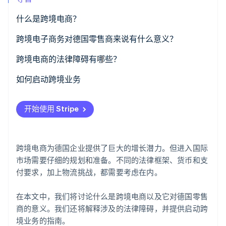
了解 Stripe 如何为 AI 构建经济基础设施。
立即观看
什么是跨境电商？
跨境电子商务对德国零售商来说有什么意义？
跨境电商的法律障碍有哪些？
欧盟内的贸易
如何启动跨境业务
欧盟外的贸易
分析市场
开始使用 Stripe
了解税务和法律保护
适应支付处理
跨境电商为德国企业提供了巨大的增长潜力。但进入国际
优化物流
市场需要仔细的规划和准备。不同的法律框架、货币和支
付要求，加上物流挑战，都需要考虑在内。
本地化沟通
在本文中，我们将讨论什么是跨境电商以及它对德国零售
商的意义。我们还将解释涉及的法律障碍，并提供启动跨
境业务的指南。