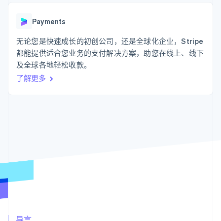
支付成功率优
Stripe Sigma
产品路线图
SaaS
化
自定义报告
Sessions 年度大会
Link
Data Pipeline
Payments
招聘
加速结账
数据同步
资讯中心
资源
无论您是快速成长的初创公司，还是全球化企业，Stripe
Stripe Press
按行业
都能提供适合您业务的支付解决方案，助您在线上、线下
应用集成
及全球各地轻松收款。
AI 企业
代码示例
更多
创作者经济
开发者博客
联系
了解更多
Product roadmap
游戏
API 状态
了解未来规划
酒店、旅游与休闲
联系销售
保险
Radar
成为合作伙伴
媒体与娱乐
欺诈防范
非营利组织
Atlas
专业服务
初创企业注册
公共部门
零售
Climate
碳移除
生态系统
合作伙伴
Stripe App Marketplace
Stripe Sessions 2026
导言