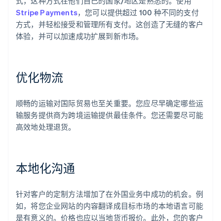
式，这种方式在他们自己的国家/地区是熟悉的。使用
Stripe Payments
，您可以提供超过 100 种不同的支付
方式，并轻松接受和管理所有支付。这创造了无缝的客户
体验，并可以加速成功扩展到新市场。
优化物流
顺畅的运输对国际贸易也至关重要。您应尽早确定哪些运
输服务提供商为跨境运输提供最佳条件。您还需要尽可能
阿联酋
高效地处理退货。
English
爱尔兰
English
爱沙尼亚
本地化沟通
English
奥地利
Deutsch
English
针对客户的定制方法增加了在外国业务中成功的机会。例
澳大利亚
如，将您企业网站的内容翻译成目标市场的本地语言可能
English
巴西
是有意义的。价格也应以当地货币报价。此外，您的客户