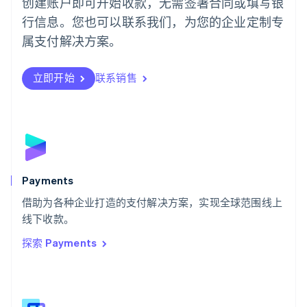
创建账户即可开始收款，无需签署合同或填写银
Português
English
行信息。您也可以联系我们，为您的企业定制专
日本
日本語
English
属支付解决方案。
瑞典
Svenska
English
瑞士
立即开始
联系销售
Deutsch
Français
Italiano
English
塞浦路斯
English
斯洛伐克
English
斯洛文尼亚
English
Italiano
Payments
泰国
ไทย
English
借助为各种企业打造的支付解决方案，实现全球范围线上
希腊
线下收款。
English
探索 Payments
西班牙
Español
English
新加坡
English
简体中文
新西兰