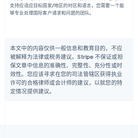
Português
English
支持应适应目标国家/地区的时区和语言。您需要一个能
保加利亚
够专业处理国际客户请求和问题的团队。
English
比利时
Nederlands
Français
Deutsch
English
波兰
English
丹麦
本文中的内容仅供一般信息和教育目的，不应
English
被解释为法律或税务建议。Stripe 不保证或担
德国
保文章中信息的准确性、完整性、充分性或时
Deutsch
English
法国
效性。您应该寻求在您的司法管辖区获得执业
Français
English
许可的合格律师或会计师的建议，以就您的特
芬兰
定情况提供建议。
English
Svenska
荷兰
Nederlands
English
加拿大
English
Français
捷克
English
克罗地亚