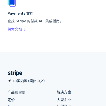
English
匈牙利
English
Payments 文档
意大利
查找 Stripe 的付款 API 集成指南。
Italiano
English
印度
探索文档
English
英国
English
直布罗陀
English
中国内地
简体中文
English
中国香港特别行政区
English
简体中文
中国内地 (简体中文)
产品和定价
解决方案
定价
大型企业