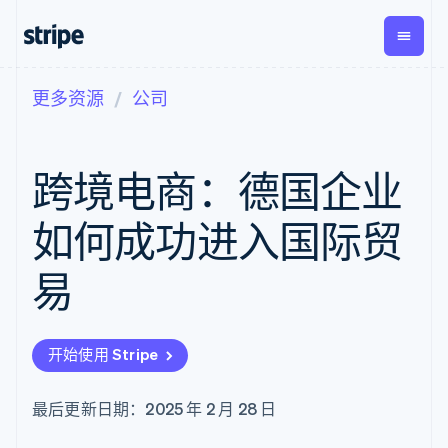
更多资源
公司
按企业阶段
文档
学习
支付
营收
资金管
平台
理
易市
大型企业
Stripe 文档
博客
Payments
Billing
初创企业
API 参考文档
客户案例
跨境电商：德国企业
在线支付
经常性收入
Global
Conn
库与 SDK
指南
Payment links
Metronome
Payouts
Stripe Apps
按用量计费
平台
如何成功进入国际贸
无代码支付
Subscriptions
向第三
按应用场景
Checkout
方打款
支持
预构建支付界
订阅管理
易
指南
智能体商务
面
Invoicing
加密货币
获取支持
一次性或定期
Elements
电子商务
接受线上付款
托管支持方案
灵活的 UI 组件
账单
嵌入式金融
实施预置结账流程
专业服务
Payment
Tax
开始使用 Stripe
财务自动化
构建平台或交易市场
methods
销售税和增值
全球化企业
管理订阅
接入 125+ 种支
税自动化
应用内支付
提供按用量计费
付方式
Revenue
最后更新日期：2025 年 2 月 28 日
交易市场
发行稳定币支持的支付卡
Authorization
Recognition
公司
资金管理
通过智能体配置和管理服
Boost
会计自动化
平台
务