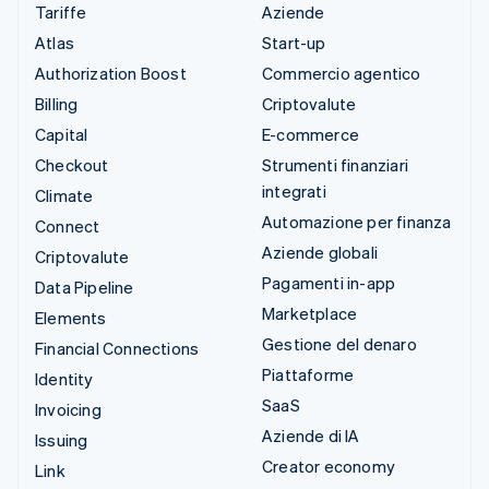
Tariffe
Aziende
Atlas
Start-up
Authorization Boost
Commercio agentico
Billing
Criptovalute
Capital
E-commerce
Checkout
Strumenti finanziari
integrati
Climate
Automazione per finanza
Connect
Aziende globali
Criptovalute
Pagamenti in-app
Data Pipeline
Marketplace
Elements
Gestione del denaro
Financial Connections
Piattaforme
Identity
SaaS
Invoicing
Aziende di IA
Issuing
Creator economy
Link