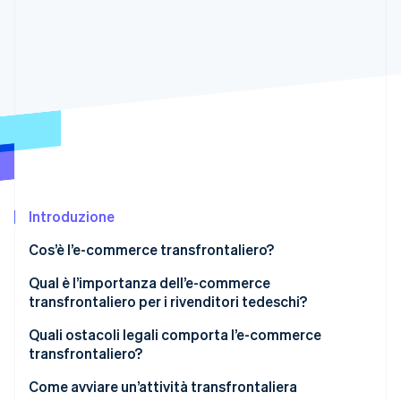
Scopri cosa ti aspetta
Radar
Ecosistema
Prevenzione delle frodi
Partner
Atlas
Stripe App Marketplace
Costituzione di start-up
Climate
Rimozione del carbonio
Identity
Verifica online dell'identità
Introduzione
Cos’è l’e-commerce transfrontaliero?
Qual è l’importanza dell’e-commerce
Stripe Sessions 2026
transfrontaliero per i rivenditori tedeschi?
Scopri come Stripe sta costruendo l'infrastruttura economi
Guarda ora
Quali ostacoli legali comporta l’e-commerce
transfrontaliero?
Commercio all’interno dell’UE
Come avviare un’attività transfrontaliera