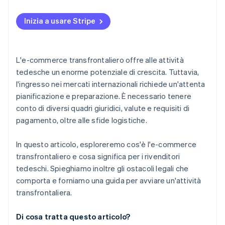
Commercio al di fuori dell’UE
Analizzare il mercato
Inizia a usare Stripe
Comprendere gli aspetti fiscali e le tutele legali
Adattare l’elaborazione dei pagamenti
L'e-commerce transfrontaliero offre alle attività
Ottimizzare la logistica
tedesche un enorme potenziale di crescita. Tuttavia,
l'ingresso nei mercati internazionali richiede un'attenta
Localizzare la comunicazione
pianificazione e preparazione. È necessario tenere
conto di diversi quadri giuridici, valute e requisiti di
pagamento, oltre alle sfide logistiche.
In questo articolo, esploreremo cos'è l'e-commerce
transfrontaliero e cosa significa per i rivenditori
tedeschi. Spieghiamo inoltre gli ostacoli legali che
comporta e forniamo una guida per avviare un'attività
transfrontaliera.
Di cosa tratta questo articolo?