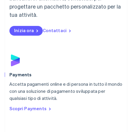
English
progettare un pacchetto personalizzato per la
Messico
tua attività.
Español
English
Norvegia
English
Inizia ora
Contattaci
Nuova Zelanda
English
Paesi Bassi
Nederlands
English
Polonia
English
Portogallo
Português
English
Payments
RAS di Hong Kong, Cina
Accetta pagamenti online e di persona in tutto il mondo
English
简体中文
con una soluzione di pagamento sviluppata per
Regno Unito
English
qualsiasi tipo di attività.
Repubblica Ceca
Scopri Payments
English
Romania
English
Singapore