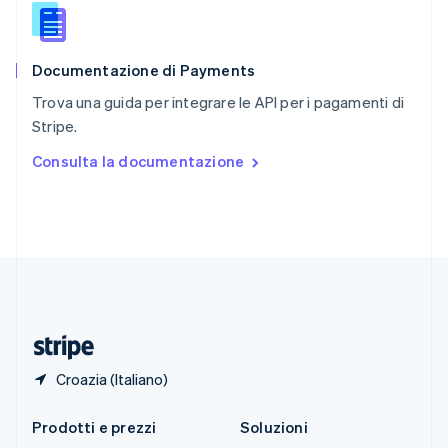
English
简体中文
Slovacchia
English
Documentazione di Payments
Slovenia
English
Italiano
Trova una guida per integrare le API per i pagamenti di
Spagna
Stripe.
Español
English
Stati Uniti
Consulta la documentazione
English
Español
简体中文
Svezia
Svenska
English
Svizzera
Deutsch
Français
Italiano
English
Thailandia
ไทย
English
Ungheria
English
Croazia (Italiano)
Prodotti e prezzi
Soluzioni