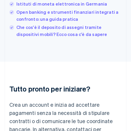
日本語
English
Istituti di moneta elettronica in Germania
Gibilterra
Open banking e strumenti finanziari integrati a
English
confronto: una guida pratica
Grecia
English
Che cos'è il deposito di assegni tramite
India
dispositivi mobili? Ecco cosa c'è da sapere
English
Irlanda
English
Italia
Italiano
English
Lettonia
English
Liechtenstein
Deutsch
English
Tutto pronto per iniziare?
Lituania
English
Crea un account e inizia ad accettare
Lussemburgo
Français
Deutsch
English
pagamenti senza la necessità di stipulare
Malaysia
contratti o di comunicare le tue coordinate
English
简体中文
Malta
bancarie. In alternativa, contattaci per