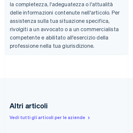
la completezza, l'adeguatezza o l'attualità
English
Canada
delle informazioni contenute nell'articolo. Per
English
Français
assistenza sulla tua situazione specifica,
Cina continentale
简体中文
English
rivolgiti a un avvocato o a un commercialista
Cipro
competente e abilitato all'esercizio della
English
Croazia
professione nella tua giurisdizione.
English
Italiano
Danimarca
English
Emirati Arabi Uniti
English
Estonia
English
Finlandia
English
Svenska
Altri articoli
Francia
Français
English
Vedi tutti gli articoli per le aziende
Germania
Deutsch
English
Giappone