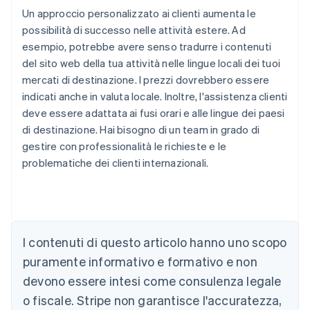
Un approccio personalizzato ai clienti aumenta le
possibilità di successo nelle attività estere. Ad
esempio, potrebbe avere senso tradurre i contenuti
del sito web della tua attività nelle lingue locali dei tuoi
mercati di destinazione. I prezzi dovrebbero essere
indicati anche in valuta locale. Inoltre, l'assistenza clienti
deve essere adattata ai fusi orari e alle lingue dei paesi
di destinazione. Hai bisogno di un team in grado di
gestire con professionalità le richieste e le
problematiche dei clienti internazionali.
Australia
English
Austria
Deutsch
English
I contenuti di questo articolo hanno uno scopo
Belgio
puramente informativo e formativo e non
Nederlands
Français
Deutsch
English
Brasile
devono essere intesi come consulenza legale
Português
English
o fiscale. Stripe non garantisce l'accuratezza,
Bulgaria