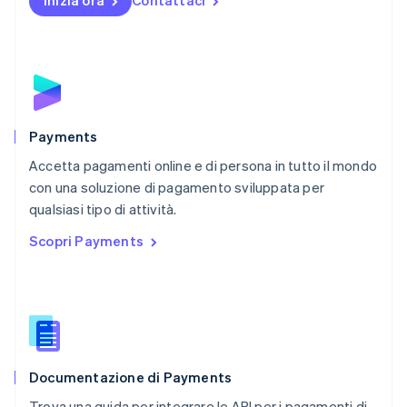
Inizia ora
Contattaci
Nuova Zelanda
English
Paesi Bassi
Nederlands
English
Polonia
English
Portogallo
Português
English
Payments
RAS di Hong Kong, Cina
Accetta pagamenti online e di persona in tutto il mondo
English
简体中文
con una soluzione di pagamento sviluppata per
Regno Unito
English
qualsiasi tipo di attività.
Repubblica Ceca
Scopri Payments
English
Romania
English
Singapore
English
简体中文
Slovacchia
English
Documentazione di Payments
Slovenia
English
Italiano
Trova una guida per integrare le API per i pagamenti di