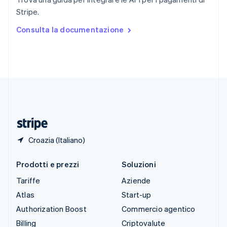
Spagna
Stripe.
Español
English
Stati Uniti
Consulta la documentazione
English
Español
简体中文
Svezia
Svenska
English
Svizzera
Deutsch
Français
Italiano
English
Thailandia
ไทย
English
Ungheria
English
Croazia (Italiano)
Prodotti e prezzi
Soluzioni
Tariffe
Aziende
Atlas
Start-up
Authorization Boost
Commercio agentico
Billing
Criptovalute