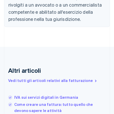
Cipro
rivolgiti a un avvocato o a un commercialista
English
competente e abilitato all'esercizio della
Croazia
English
Italiano
professione nella tua giurisdizione.
Danimarca
English
Emirati Arabi Uniti
English
Estonia
English
Finlandia
English
Svenska
Francia
Altri articoli
Français
English
Germania
Vedi tutti gli articoli relativi alla fatturazione
Deutsch
English
Giappone
日本語
English
Gibilterra
IVA sui servizi digitali in Germania
English
Come creare una fattura: tutto quello che
Grecia
devono sapere le attività
English