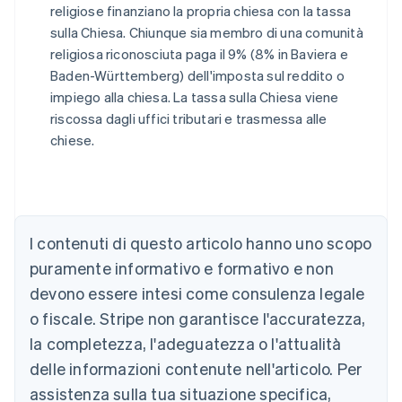
religiose finanziano la propria chiesa con la tassa
sulla Chiesa. Chiunque sia membro di una comunità
religiosa riconosciuta paga il 9% (8% in Baviera e
Baden-Württemberg) dell'imposta sul reddito o
impiego alla chiesa. La tassa sulla Chiesa viene
riscossa dagli uffici tributari e trasmessa alle
chiese.
Australia
English
Austria
Deutsch
English
Belgio
I contenuti di questo articolo hanno uno scopo
Nederlands
Français
Deutsch
English
Brasile
puramente informativo e formativo e non
Português
English
devono essere intesi come consulenza legale
Bulgaria
o fiscale. Stripe non garantisce l'accuratezza,
English
Canada
la completezza, l'adeguatezza o l'attualità
English
Français
delle informazioni contenute nell'articolo. Per
Cina continentale
assistenza sulla tua situazione specifica,
简体中文
English