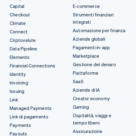
Capital
E-commerce
Checkout
Strumenti finanziari
integrati
Climate
Automazione per finanza
Connect
Aziende globali
Criptovalute
Pagamenti in-app
Data Pipeline
Marketplace
Elements
Gestione del denaro
Financial Connections
Piattaforme
Identity
SaaS
Invoicing
Aziende di IA
Issuing
Creator economy
Link
Gaming
Managed Payments
Ospitalità, viaggi e
Link di pagamento
tempo libero
Payments
Assicurazione
Payouts