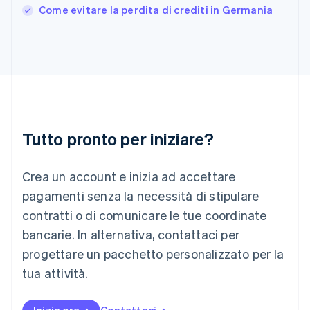
India
Come evitare la perdita di crediti in Germania
English
Irlanda
English
Italia
Italiano
English
Lettonia
English
Liechtenstein
Deutsch
English
Tutto pronto per iniziare?
Lituania
English
Crea un account e inizia ad accettare
Lussemburgo
Français
Deutsch
English
pagamenti senza la necessità di stipulare
Malaysia
contratti o di comunicare le tue coordinate
English
简体中文
Malta
bancarie. In alternativa, contattaci per
English
progettare un pacchetto personalizzato per la
Messico
tua attività.
Español
English
Norvegia
English