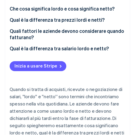
Scopri cosa ti aspetta
Che cosa significa lordo e cosa significa netto?
Radar
Ecosistema
Prevenzione delle frodi
Qual è la differenza tra prezzi lordi e netti?
Partner
Atlas
Conversione di prezzi lordi e netti
Quali fattori le aziende devono considerare quando
Stripe App Marketplace
Costituzione di start-up
fatturano?
Climate
Rimozione del carbonio
Qual è la differenza tra salario lordo e netto?
Identity
Verifica online dell'identità
Inizia a usare Stripe
Quando si tratta di acquisti, ricevute o negoziazione di
salari, ''lordo'' e ''netto'' sono termini che incontriamo
Stripe Sessions 2026
Scopri come Stripe sta costruendo l'infrastruttura economi
spesso nella vita quotidiana. Le aziende devono fare
Guarda ora
attenzione a come usano lordo e netto e devono
dichiararli al più tardi entro la fase di fatturazione. Di
seguito spiegheremo esattamente cosa significano
lordo e netto, qual è la differenza tra prezzi lordi e netti