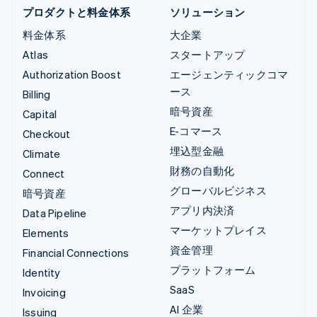
プロダクトと料金体系
ソリューション
料金体系
大企業
Atlas
スタートアップ
Authorization Boost
エージェンティックコマ
ース
Billing
暗号資産
Capital
E-コマース
Checkout
埋込型金融
Climate
財務の自動化
Connect
グローバルビジネス
暗号資産
アプリ内決済
Data Pipeline
マーケットプレイス
Elements
資金管理
Financial Connections
プラットフォーム
Identity
SaaS
Invoicing
AI 企業
Issuing