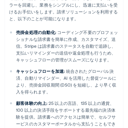
ラーを回避し、業務をシンプルにし、迅速に支払いを受
けるお手伝いをします。請求ソリューションを利用する
と、以下のことが可能になります。
売掛金処理の自動化:
コーディング不要のプロフェッ
ショナルな請求書を簡単に作成、カスタマイズ、送
信。Stripe は請求書のステータスを自動で追跡し、
支払いリマインダーの送信や返金処理も行うため、
キャッシュフローの管理がスムーズになります。
キャッシュフローを加速:
統合されたグローバル決
済、自動リマインダー、AI を活用した督促ツールに
より、売掛金回収期間 (DSO) を短縮し、より早く収
入を得られます。
顧客体験の向上:
25 以上の言語、135 以上の通貨、
100 以上の決済手段をサポートする最先端の決済体
験を提供。請求書へのアクセスは簡単で、セルフサ
ービスのカスタマーポータルから支払うこともでき