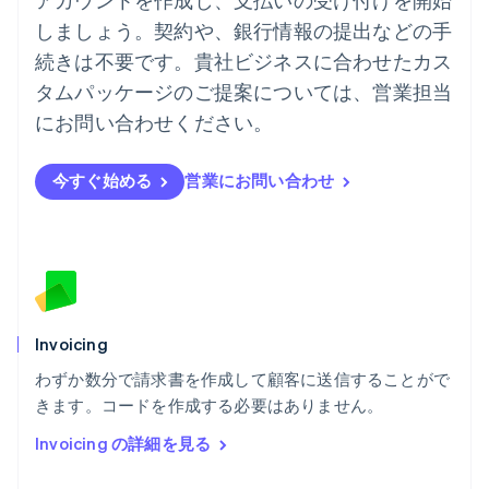
English
しましょう。契約や、銀行情報の提出などの手
ノルウェー
English
続きは不要です。貴社ビジネスに合わせたカス
ハンガリー
タムパッケージのご提案については、営業担当
English
フィンランド
にお問い合わせください。
English
Svenska
ブラジル
今すぐ始める
営業にお問い合わせ
Português
English
フランス
Français
English
ブルガリア
English
ベルギー
Nederlands
Français
Deutsch
English
ポーランド
Invoicing
English
わずか数分で請求書を作成して顧客に送信することがで
ポルトガル
Português
English
きます。コードを作成する必要はありません。
マルタ
Invoicing の詳細を見る
English
マレーシア