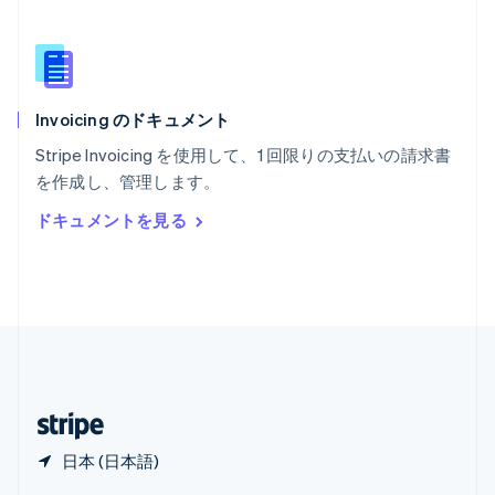
English
简体中文
メキシコ
Español
English
ラトビア
English
Invoicing のドキュメント
リトアニア
English
Stripe Invoicing を使用して、1 回限りの支払いの請求書
リヒテンシュタイン
を作成し、管理します。
Deutsch
English
ルーマニア
ドキュメントを見る
English
ルクセンブルグ
Français
Deutsch
English
中国香港特別行政区
English
简体中文
中国本土
简体中文
English
日本
日本語
English
日本 (日本語)