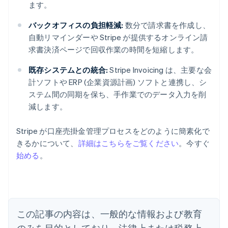
ます。
バックオフィスの負担軽減:
数分で請求書を作成し、
自動リマインダーや Stripe が提供するオンライン請
求書決済ページで回収作業の時間を短縮します。
既存システムとの統合:
Stripe Invoicing は、主要な会
計ソフトや ERP (企業資源計画) ソフトと連携し、シ
ステム間の同期を保ち、手作業でのデータ入力を削
減します。
Stripe が口座売掛金管理プロセスをどのように簡素化で
きるかについて、
詳細はこちらをご覧ください
。今すぐ
始める
。
アイルランド
English
アメリカ
English
Español
简体中文
アラブ首長国連邦
この記事の内容は、一般的な情報および教育
English
イギリス
のみを目的としており、法律上または税務上