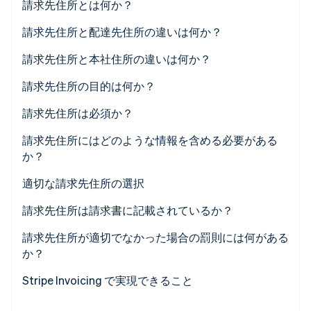
請求先住所とは何か？
パートナー
Climate
Stripe App Marketplace
請求先住所の例
請求先住所と配達先住所の違いは何か？
カーボンリムーバル
Identity
請求先住所と本社住所の違いは何か？
オンライン本人確認
請求先住所の目的は何か？
請求先住所は必須か？
請求先住所にはどのような情報を含める必要がある
Stripe Sessions 2026
か？
Stripe が AI の経済インフラをどのように構築しているかを
ご覧ください。
適切な請求先住所の選択
こちらをご覧ください
請求先住所は請求書に記載されているか？
請求先住所が適切でなかった場合の罰則には何がある
か？
Stripe Invoicing で実現できること