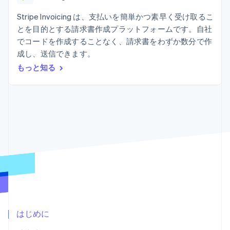
Recognition
ポーネント
SaaS
従量課金請求を提供
決済手段
製品ロードマップ
Stripe Invoicing は、支払いを簡単かつ素早く受け取るこ
ステーブルコイン担保型
会計管理の
125 以上の決
Sessions 年次カンファ
のカードを発行
とを目的とする請求書作成プラットフォームです。自社
自動化
済手段を利用
レンス
エージェントによるサー
Stripe
でコードを作成することなく、請求書をわずか数分で作
可能
Terminal
採用情報
ビスのプロビジョニング
Sigma
業種別
対面支払い
ニュースルーム
成し、送信できます。
と管理
カスタムレ
Authorization
Stripe Press
もっと知る
ポート
Boost
AI 企業
Data
決済成功率の
クリエイターエコノミ―
Pipeline
最適化
ゲーム
リソース
データの同
Link
ホスピタリティ、旅行、
お問い合わせ
期
スピーディー
レジャー
な決済
保険
アプリへの導入
営業にお問い合わせ
メディアおよびエンター
コードサンプル
パートナーになる
テインメント
開発者のブログ
非営利団体
API ステータス
プロフェッショナルサー
その他
ビス
Product roadmap
パブリックセクター
今後の予定を確認
小売業
Radar
不正防止
はじめに
エコシステム
Atlas
スタートアップの企業設立