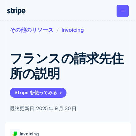
その他のリソース
Invoicing
企業規模別
ドキュメント
学ぶ
支払い
収益
資金管
プラッ
理
フォー
大企業向け
Stripe のドキュメント
ブログ
とマー
Payments
Billing
スタートアップ向け
API リファレンス
導入事例
フランスの請求先住
オンライン決
経常収益
ットプ
Global
ライブラリと SDK
ガイド
済
Metronome
Payouts
イス
Stripe Apps
Managed
所の説明
従量課金
Payments
第三者
Connec
ユースケース別
マーチャント
サブスクリ
への入
サポート
プション
オブレコード
金
プラッ
ガイド
エージェンティックコマ
サブスクリ
ソリューショ
Payment links
フォー
ース
サポートに問い合わせる
プションの
Stripe を使ってみる
ン
決済の
E コマース / ECサイト
オンライン決済を受け付
管理サポートプラン
コーディング
管理
Invoicing
築
埋込型金融
け
プロフェッショナルサー
1 回限りまた
不要の決済ペ
請求・財務関連
構築済みの決済を実装
ビス
最終更新日: 2025 年 9 月 30 日
は継続
ージ
Checkout
グローバルビジネス
プラットフォームまたは
構築済み決済
Tax
アプリ内決済
マーケットプレイスを構
消費税と
UI
マーケットプレイス
築する
VAT の自動
Elements
資金管理
サブスクリプションを管
柔軟な UI コン
計算
Revenue
会社
Invoicing
プラットフォーム
理