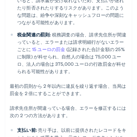
いると、請求書が受け取れないため、支払いが遅れ
たり拒否されたりするリスクがあります。このよう
な問題は、紛争や深刻なキャッシュフローの問題に
つながる可能性があります。
税金関連の罰則:
税務調査の場合、請求先住所が間違
っていると、エラーまたは請求明細行がないエラー
ごとに
15 ユーロの罰金
(記録された合計金額の 25%
に制限) が科せられ、自然人の場合は 75,000 ユー
ロ、法人の場合は 375,000 ユーロの行政罰金が科せ
られる可能性があります。
最初の罰則から 2 年以内に違反を繰り返す場合、当局は
罰金を 2 倍にすることができます。
請求先住所が間違っている場合、エラーを修正するには
次の 2 つの方法があります。
支払い前:
売り手は、以前に提供されたレコードをキ