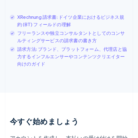
English
シンガポール
English
简体中文
XRechnung 請求書: ドイツ企業におけるビジネス規
スイス
約 (BT) フィールドの理解
Deutsch
Français
Italiano
English
フリーランスや独立コンサルタントとしてのコンサ
スウェーデン
Svenska
English
ルティングサービスの請求書の書き方
スペイン
請求方法: ブランド、プラットフォーム、代理店と協
Español
English
力するインフルエンサーやコンテンツクリエイター
スロバキア
向けのガイド
English
スロベニア
English
Italiano
タイ
ไทย
English
チェコ共和国
English
デンマーク
English
今すぐ始めましょう
ドイツ
Deutsch
English
ニュージーランド
アカウントを作成し、支払いの受け付けを開始