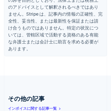
English
のアドバイスとして解釈されるべきではあり
イタリア
Italiano
English
ません。Stripe は、記事内の情報の正確性、完
インド
全性、妥当性、または最新性を保証または請
English
エストニア
け合うものではありません。特定の状況につ
English
いては、管轄区域で活動する資格のある有能
オーストラリア
な弁護士または会計士に助言を求める必要が
English
オーストリア
あります。
Deutsch
English
オランダ
Nederlands
English
カナダ
English
Français
キプロス
English
ギリシア
English
その他の記事
クロアチア
English
Italiano
ジブラルタル
インボイスに関する記事一覧