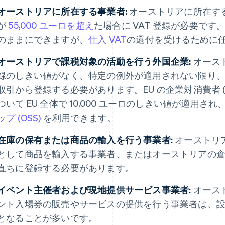
オーストリアに所在する事業者:
オーストリアに所在す
が
55,000 ユーロを超え
た場合に VAT 登録が必要です。
のままにできますが、
仕入 VAT
の還付を受けるために
オーストリアで課税対象の活動を行う外国企業:
オースト
録のしきい値がなく、特定の例外が適用されない限り
取引から登録する必要があります。EU の企業対消費者 (
ついて EU 全体で 10,000 ユーロのしきい値が適用さ
ップ (OSS)
を利用できます。
在庫の保有または商品の輸入を行う事業者:
オーストリ
として商品を輸入する事業者、またはオーストリアの
直ちに登録する必要があります。
イベント主催者および現地提供サービス事業者:
オース
ント入場券の販売やサービスの提供を行う事業者は、設立
となることが多いです。