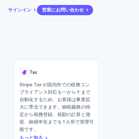
サインイン
営業にお問い合わせ
リソース
エコシステム
お問い合わせ
ームとマーケット
その他
アプリへの導入
パートナー
営業にお問い合わせ
Product roadmap
ス
コードサンプル
Stripe App Marketplace
パートナーになる
今後の予定を確認
開発者のブログ
ーム決済の構築
ャー
API ステータス
Radar
不正防止
Tax
ンメント
Atlas
スタートアップの企業設立
Stripe Tax が国内外での税務コン
プライアンス対応を一から十まで
Climate
カーボンリムーバル
自動化するため、お客様は事業拡
大に専念できます。納税義務の特
Identity
オンライン本人確認
定から税務登録、税額の計算と徴
収、納税申告までを 1 カ所で管理可
能です。
もっと知る