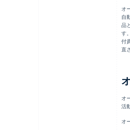
オ
自
品
す
付
直
オ
活
オ