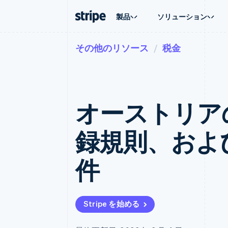
製品
ソリューション
その他のリソース
税金
企業規模別
ドキュメント
学ぶ
ユースケ
サポート
支払い
収益
大企業向け
Stripe のドキュメント
ブログ
エージェ
サポート
Payments
Billing
スタートアップ向け
API リファレンス
導入事例
E コマー
管理サポ
オンライン決済
経常収益
ライブラリと SDK
ガイド
埋込型
プロフェ
Managed Payments
Metronome
Stripe Apps
オーストリアの
請求・
マーチャントオブレコードソリ
従量課金
グローバ
ューション
サブスクリプション
アプリ
サブスクリプション
Payment links
マーケッ
録規則、およ
コーディング不要の決済ページ
Invoicing
資金管
1 回限りまたは継続
Checkout
プラット
構築済み決済 UI
Tax
SaaS
件
消費税と VAT の自
Elements
柔軟な UI コンポーネント
Revenue Recogniti
会計管理の自動化
決済手段
125 以上の決済手段を利用可能
Stripe Sigma
カスタムレポート
Terminal
Stripe を始める
対面支払い
Data Pipeline
データの同期
Authorization Boost
決済成功率の最適化