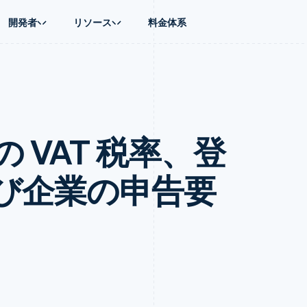
開発者
リソース
料金体系
ース別
ガイド
業種別
会社
資金管理
プラットフォ
プレイス
ンティックコマース
に問い合わせる
オンライン決済を受け付け
AI 企業
製品ロードマップ
Global Payouts
ス / ECサイト
ートプラン
構築済みの決済を実装
クリエイターエコノミ―
Sessions 年次カンファレン
第三者への入金
Connect
金融
ッショナルサービス
プラットフォームまたはマーケットプレイスを構築する
ゲーム
採用情報
プラットフォ
 VAT 税率、登
財務関連
ホスピタリティ、旅行、レジ
ニュースルーム
ルビジネス
サブスクリプションを管理
保険
Stripe Press
内決済
従量課金請求を提供
メディアおよびエンターテイ
の管理
トプレイス
ステーブルコイン担保型のカードを発行
び企業の申告要
理
エージェントによるサービスのプロビジョニングと管理
非営利団体
フォーム
プロフェッショナルサービス
パブリックセクター
動計算
小売業
on