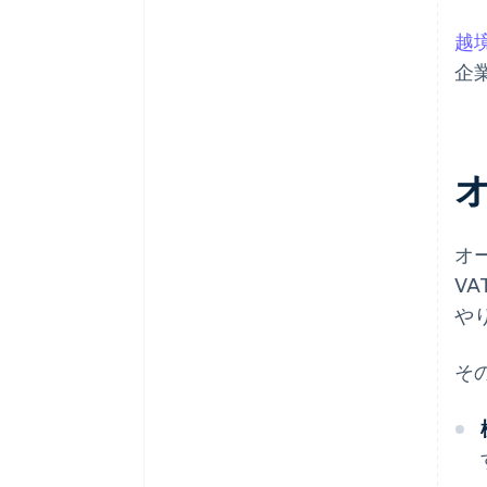
越
企
オ
V
や
そ