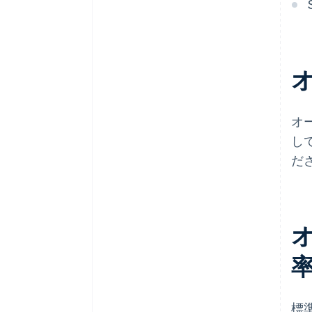
オ
オ
し
だ
標