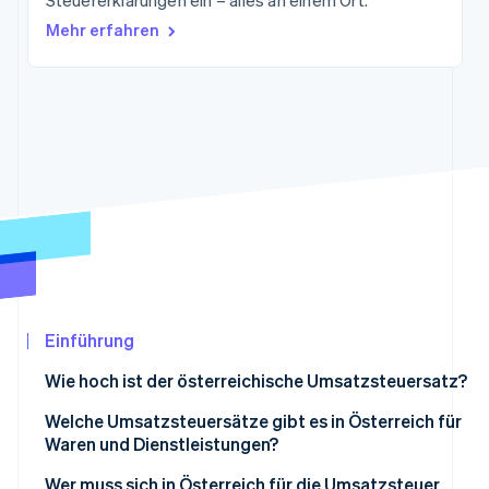
Steuererklärungen ein – alles an einem Ort.
Betrugsprävention
Ecosystem
Mehr erfahren
Atlas
Start-up-Gründung
Partner
Stripe App-Marktplatz
Climate
CO₂-Entnahme
Identity
Online-Identitätsprüfung
Stripe-Sessions 2026
Erfahren Sie, wie Stripe Lösungen für die Wirtschaf
Jetzt ansehen
Einführung
Wie hoch ist der österreichische Umsatzsteuersatz?
Welche Umsatzsteuersätze gibt es in Österreich für
Waren und Dienstleistungen?
Wer muss sich in Österreich für die Umsatzsteuer