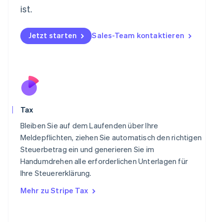
English
ist.
Niederlande
Nederlands
English
Norwegen
Jetzt starten
Sales-Team kontaktieren
English
Österreich
Deutsch
English
Polen
English
Portugal
Português
English
Tax
Rumänien
English
Bleiben Sie auf dem Laufenden über Ihre
Schweden
Meldepflichten, ziehen Sie automatisch den richtigen
Svenska
English
Steuerbetrag ein und generieren Sie im
Schweiz
Handumdrehen alle erforderlichen Unterlagen für
Deutsch
Français
Italiano
English
Singapur
Ihre Steuererklärung.
English
简体中文
Mehr zu Stripe Tax
Slowakei
English
Slowenien