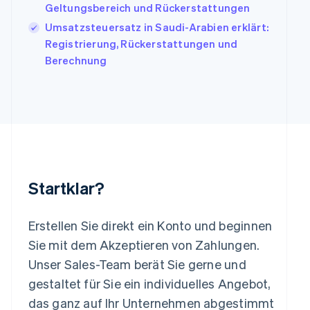
Italiano
English
Geltungsbereich und Rückerstattungen
Japan
Umsatzsteuersatz in Saudi-Arabien erklärt:
日本語
English
Registrierung, Rückerstattungen und
Kanada
Berechnung
English
Français
Kroatien
English
Italiano
Lettland
English
Liechtenstein
Deutsch
English
Litauen
English
Startklar?
Luxemburg
Français
Deutsch
English
Malaysia
Erstellen Sie direkt ein Konto und beginnen
English
简体中文
Malta
Sie mit dem Akzeptieren von Zahlungen.
English
Unser Sales-Team berät Sie gerne und
Mexiko
gestaltet für Sie ein individuelles Angebot,
Español
English
Neuseeland
das ganz auf Ihr Unternehmen abgestimmt