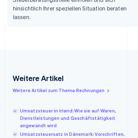
English
hinsichtlich Ihrer speziellen Situation beraten
Dänemark
English
lassen.
Deutschland
Deutsch
English
Estland
English
Festlandchina
简体中文
English
Finnland
English
Svenska
Frankreich
Weitere Artikel
Français
English
Gibraltar
English
Weitere Artikel zum Thema Rechnungen
Griechenland
English
Indien
Umsatzsteuer in Irland: Wie sie auf Waren,
English
Dienstleistungen und Geschäftstätigkeit
Irland
angewandt wird
English
Umsatzsteuersatz in Dänemark: Vorschriften,
Italien