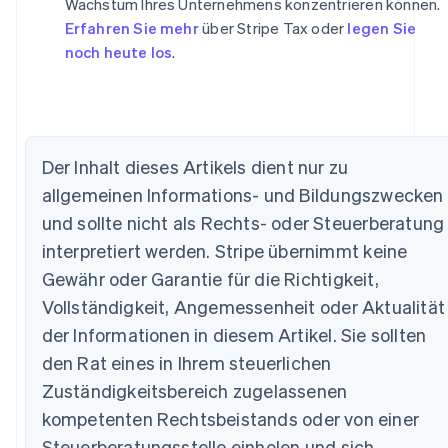
Wachstum Ihres Unternehmens konzentrieren können.
Erfahren Sie mehr
über Stripe Tax oder
legen Sie
noch heute los
.
Der Inhalt dieses Artikels dient nur zu
allgemeinen Informations- und Bildungszwecken
und sollte nicht als Rechts- oder Steuerberatung
interpretiert werden. Stripe übernimmt keine
Gewähr oder Garantie für die Richtigkeit,
Vollständigkeit, Angemessenheit oder Aktualität
Australien
der Informationen in diesem Artikel. Sie sollten
English
Belgien
den Rat eines in Ihrem steuerlichen
Nederlands
Français
Deutsch
English
Zuständigkeitsbereich zugelassenen
Brasilien
kompetenten Rechtsbeistands oder von einer
Português
English
Bulgarien
Steuerberatungsstelle einholen und sich