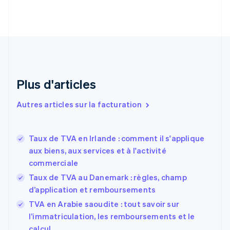
English
Français
Chine continentale
简体中文
English
Chypre
English
Croatie
English
Italiano
Plus d'articles
Danemark
English
Émirats arabes unis
Autres articles sur la facturation
English
Espagne
Español
English
Taux de TVA en Irlande : comment il s'applique
Estonie
aux biens, aux services et à l'activité
English
commerciale
États-Unis
Taux de TVA au Danemark : règles, champ
English
Español
简体中文
Finlande
d’application et remboursements
English
Svenska
TVA en Arabie saoudite : tout savoir sur
France
l’immatriculation, les remboursements et le
Français
English
calcul
Gibraltar