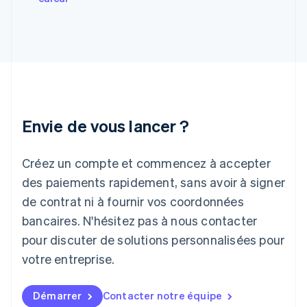
English
Grèce
English
Hongrie
English
Inde
English
Irlande
Envie de vous lancer ?
English
Italie
Italiano
English
Créez un compte et commencez à accepter
Japon
日本語
English
des paiements rapidement, sans avoir à signer
Lettonie
de contrat ni à fournir vos coordonnées
English
bancaires. N'hésitez pas à nous contacter
Liechtenstein
pour discuter de solutions personnalisées pour
Deutsch
English
Lituanie
votre entreprise.
English
Luxembourg
Français
Deutsch
English
Démarrer
Contacter notre équipe
Malaisie