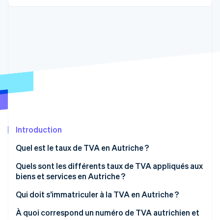
Découvrez les prochaines évolutions
Commerce en ligne
Radar
Prévention de la fraude
Écosystème
Atlas
Constitution de start-up
Partenaires
Climate
Stripe App Marketplace
Élimination du carbone
Identity
Vérification de l'identité
Introduction
Quel est le taux de TVA en Autriche ?
Stripe Sessions 2026
Quels sont les différents taux de TVA appliqués aux
Découvrez comment Stripe construit l’infrastructure écono
biens et services en Autriche ?
Regarder la vidéo
Qui doit s’immatriculer à la TVA en Autriche ?
À quoi correspond un numéro de TVA autrichien et