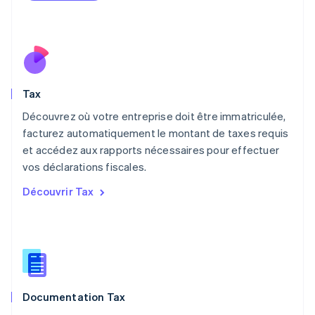
English
简体中文
Malte
English
Mexique
Español
English
Norvège
Tax
English
Nouvelle-Zélande
Découvrez où votre entreprise doit être immatriculée,
English
facturez automatiquement le montant de taxes requis
Pays-Bas
et accédez aux rapports nécessaires pour effectuer
Nederlands
English
vos déclarations fiscales.
Pologne
English
Découvrir Tax
Portugal
Português
English
R.A.S. de Hong Kong, Chine
English
简体中文
République tchèque
English
Roumanie
Documentation Tax
English
Royaume-Uni