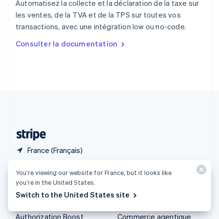
Automatisez la collecte et la déclaration de la taxe sur
English
les ventes, de la TVA et de la TPS sur toutes vos
Singapour
transactions, avec une intégration low ou no-code.
English
简体中文
Slovaquie
Consulter la documentation
English
Slovénie
English
Italiano
Suède
Svenska
English
Suisse
Deutsch
Français
Italiano
English
Thaïlande
ไทย
English
France (Français)
You’re viewing our website for France, but it looks like
Produits et tarifs
Solutions
you’re in the United States.
Tarifs
Grandes entreprises
Switch to the United States site
Atlas
Start-up
Authorization Boost
Commerce agentique