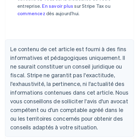
entreprise.
En savoir plus
sur Stripe Tax ou
commencez
dès aujourd’hui.
Le contenu de cet article est fourni à des fins
informatives et pédagogiques uniquement. Il
Allemagne
ne saurait constituer un conseil juridique ou
Deutsch
English
fiscal. Stripe ne garantit pas l'exactitude,
Australie
l'exhaustivité, la pertinence, ni l'actualité des
English
Autriche
informations contenues dans cet article. Nous
Deutsch
English
vous conseillons de solliciter l'avis d'un avocat
Belgique
Nederlands
Français
Deutsch
English
compétent ou d'un comptable agréé dans le
Brésil
ou les territoires concernés pour obtenir des
Português
English
Bulgarie
conseils adaptés à votre situation.
English
Canada