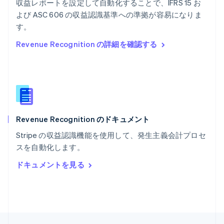
収益レポートを設定して自動化することで、IFRS 15 お
English
よび ASC 606 の収益認識基準への準拠が容易になりま
ポルトガル
Português
English
す。
マルタ
Revenue Recognition の詳細を確認する
English
マレーシア
English
简体中文
メキシコ
Español
English
ラトビア
English
Revenue Recognition のドキュメント
リトアニア
English
Stripe の収益認識機能を使用して、発生主義会計プロセ
リヒテンシュタイン
スを自動化します。
Deutsch
English
ルーマニア
ドキュメントを見る
English
ルクセンブルグ
Français
Deutsch
English
中国香港特別行政区
English
简体中文
中国本土