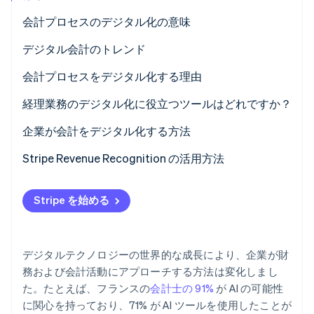
パートナー
会計プロセスのデジタル化の意味
Climate
Stripe App Marketplace
カーボンリムーバル
デジタル会計のトレンド
Identity
オンライン本人確認
会計プロセスをデジタル化する理由
生産性と精度の向上
経理業務のデジタル化に役立つツールはどれですか？
キャッシュフローの的確な把握
記帳ソフトウェア
企業が会計をデジタル化する方法
Stripe Sessions 2026
セキュリティとデータトレーサビリティの強化
請求ソフトウェア
Stripe Revenue Recognition の活用方法
Stripe が AI の経済インフラをどのように構築しているかを
ご覧ください。
運用コストの削減
銀行 API
こちらをご覧ください
Stripe を始める
ERP および EDM ソリューション
AI
デジタルテクノロジーの世界的な成長により、企業が財
OCR
務および会計活動にアプローチする方法は変化しまし
た。たとえば、フランスの
会計士の 91%
が AI の可能性
クラウドコンピューティング
に関心を持っており、71% が AI ツールを使用したことが