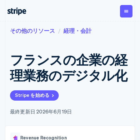
その他のリソース
経理・会計
企業規模別
ドキュメント
学ぶ
支払い
収益
資金管
プラッ
理
フォー
大企業向け
Stripe のドキュメント
ブログ
とマー
Payments
Billing
スタートアップ向け
API リファレンス
導入事例
フランスの企業の経
オンライン決
経常収益
ットプ
Global
ライブラリと SDK
ガイド
済
Metronome
Payouts
イス
Stripe Apps
Managed
理業務のデジタル化
従量課金
Payments
第三者
Connec
ユースケース別
マーチャント
サブスクリ
への入
サポート
プション
オブレコード
金
プラッ
ガイド
エージェンティックコマ
サブスクリ
ソリューショ
Payment links
フォー
ース
サポートに問い合わせる
プションの
Stripe を始める
ン
決済の
E コマース / ECサイト
オンライン決済を受け付
管理サポートプラン
コーディング
管理
Invoicing
築
埋込型金融
け
プロフェッショナルサー
1 回限りまた
不要の決済ペ
請求・財務関連
構築済みの決済を実装
ビス
最終更新日 2026年6月19日
は継続
ージ
Checkout
グローバルビジネス
プラットフォームまたは
構築済み決済
Tax
アプリ内決済
マーケットプレイスを構
消費税と
UI
マーケットプレイス
築する
VAT の自動
Elements
資金管理
サブスクリプションを管
柔軟な UI コン
計算
Revenue
会社
Revenue Recognition
プラットフォーム
理