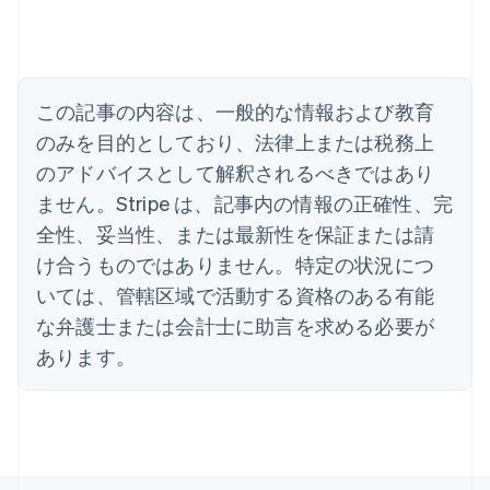
English
アメリカ
English
Español
简体中文
アラブ首長国連邦
この記事の内容は、一般的な情報および教育
English
イギリス
のみを目的としており、法律上または税務上
English
のアドバイスとして解釈されるべきではあり
イタリア
Italiano
English
ません。Stripe は、記事内の情報の正確性、完
インド
全性、妥当性、または最新性を保証または請
English
エストニア
け合うものではありません。特定の状況につ
English
いては、管轄区域で活動する資格のある有能
オーストラリア
な弁護士または会計士に助言を求める必要が
English
オーストリア
あります。
Deutsch
English
オランダ
Nederlands
English
カナダ
English
Français
キプロス