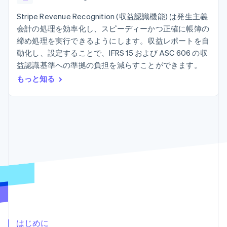
Recognition
ポーネント
SaaS
従量課金請求を提供
決済手段
製品ロードマップ
Stripe Revenue Recognition (収益認識機能) は発生主義
ステーブルコイン担保型
会計管理の
125 以上の決
Sessions 年次カンファ
のカードを発行
会計の処理を効率化し、スピーディーかつ正確に帳簿の
自動化
済手段を利用
レンス
エージェントによるサー
Stripe
締め処理を実行できるようにします。収益レポートを自
可能
Terminal
採用情報
ビスのプロビジョニング
Sigma
業種別
対面支払い
ニュースルーム
動化し、設定することで、IFRS 15 および ASC 606 の収
と管理
カスタムレ
Authorization
Stripe Press
益認識基準への準拠の負担を減らすことができます。
ポート
Boost
AI 企業
Data
決済成功率の
もっと知る
クリエイターエコノミ―
Pipeline
最適化
ゲーム
リソース
データの同
Link
ホスピタリティ、旅行、
お問い合わせ
期
スピーディー
レジャー
な決済
保険
アプリへの導入
営業にお問い合わせ
メディアおよびエンター
コードサンプル
パートナーになる
テインメント
開発者のブログ
非営利団体
API ステータス
プロフェッショナルサー
その他
ビス
Product roadmap
パブリックセクター
今後の予定を確認
小売業
Radar
不正防止
エコシステム
Atlas
はじめに
スタートアップの企業設立