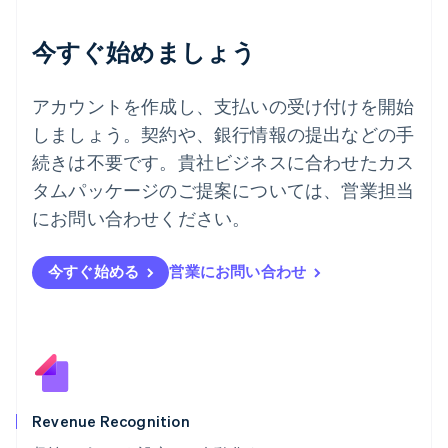
English
デンマーク
今すぐ始めましょう
English
ドイツ
Deutsch
English
アカウントを作成し、支払いの受け付けを開始
ニュージーランド
しましょう。契約や、銀行情報の提出などの手
English
ノルウェー
続きは不要です。貴社ビジネスに合わせたカス
English
タムパッケージのご提案については、営業担当
ハンガリー
にお問い合わせください。
English
フィンランド
English
Svenska
今すぐ始める
営業にお問い合わせ
ブラジル
Português
English
フランス
Français
English
ブルガリア
English
ベルギー
Nederlands
Français
Deutsch
English
Revenue Recognition
ポーランド