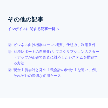
English
ギリシア
English
その他の記事
クロアチア
English
Italiano
ジブラルタル
インボイスに関する記事一覧
English
シンガポール
English
简体中文
ビジネス向け機器ローン: 概要、仕組み、利用条件
スイス
財務レポートの自動化: サブスクリプションのスター
Deutsch
Français
Italiano
English
トアップが正確で監査に対応したシステムを構築す
スウェーデン
Svenska
English
る方法
スペイン
現金主義会計と発生主義会計の比較: 主な違い、例、
Español
English
それぞれの適切な使用ケース
スロバキア
English
スロベニア
English
Italiano
タイ
ไทย
English
チェコ共和国