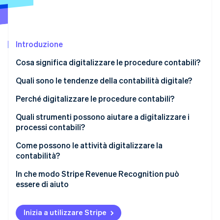
Scopri cosa ti aspetta
Radar
Ecosistema
Prevenzione delle frodi
Introduzione
Partner
Atlas
Stripe App Marketplace
Costituzione di start-up
Cosa significa digitalizzare le procedure contabili?
Climate
Rimozione del carbonio
Quali sono le tendenze della contabilità digitale?
Identity
Perché digitalizzare le procedure contabili?
Verifica online dell'identità
Migliorare la produttività e la precisione
Quali strumenti possono aiutare a digitalizzare i
processi contabili?
Comprendere meglio il flusso di cassa
Software di contabilità
Come possono le attività digitalizzare la
Migliorare la sicurezza e la tracciabilità dei dati
contabilità?
Stripe Sessions 2026
Software di fatturazione
Scopri come Stripe sta costruendo l'infrastruttura economi
Ridurre i costi operativi
In che modo Stripe Revenue Recognition può
Guarda ora
API bancarie
essere di aiuto
Soluzioni ERP ed EDM
Inizia a utilizzare Stripe
IA