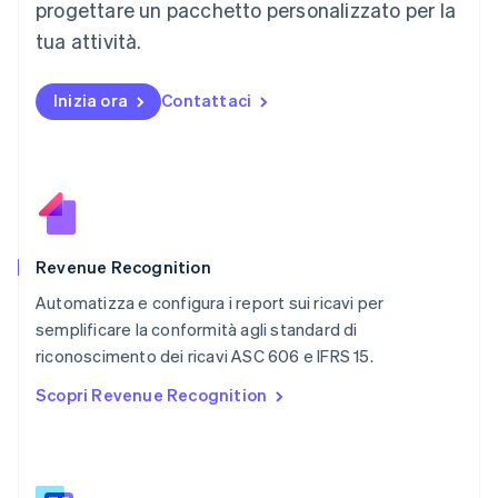
progettare un pacchetto personalizzato per la
Messico
tua attività.
Español
English
Norvegia
English
Inizia ora
Contattaci
Nuova Zelanda
English
Paesi Bassi
Nederlands
English
Polonia
English
Portogallo
Português
English
Revenue Recognition
RAS di Hong Kong, Cina
Automatizza e configura i report sui ricavi per
English
简体中文
semplificare la conformità agli standard di
Regno Unito
English
riconoscimento dei ricavi ASC 606 e IFRS 15.
Repubblica Ceca
Scopri Revenue Recognition
English
Romania
English
Singapore
English
简体中文