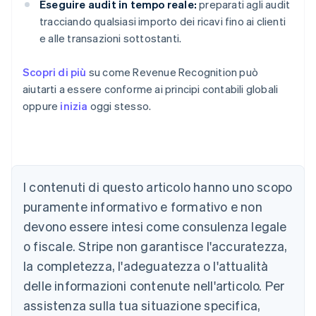
Eseguire audit in tempo reale:
preparati agli audit
tracciando qualsiasi importo dei ricavi fino ai clienti
e alle transazioni sottostanti.
Scopri di più
su come Revenue Recognition può
aiutarti a essere conforme ai principi contabili globali
oppure
inizia
oggi stesso.
I contenuti di questo articolo hanno uno scopo
Australia
English
puramente informativo e formativo e non
Austria
devono essere intesi come consulenza legale
Deutsch
English
Belgio
o fiscale. Stripe non garantisce l'accuratezza,
Nederlands
Français
Deutsch
English
la completezza, l'adeguatezza o l'attualità
Brasile
delle informazioni contenute nell'articolo. Per
Português
English
Bulgaria
assistenza sulla tua situazione specifica,
English