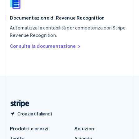
Slovacchia
English
Documentazione di Revenue Recognition
Slovenia
English
Italiano
Automatizza la contabilità per competenza con Stripe
Spagna
Revenue Recognition.
Español
English
Stati Uniti
Consulta la documentazione
English
Español
简体中文
Svezia
Svenska
English
Svizzera
Deutsch
Français
Italiano
English
Thailandia
ไทย
English
Ungheria
English
Croazia (Italiano)
Prodotti e prezzi
Soluzioni
Tariffe
Aziende