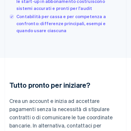
le start-up in abbonamento costruiscono
Gibilterra
sistemi accurati e pronti per l'audit
English
Contabilità per cassa e per competenza a
Grecia
English
confronto: differenze principali, esempi e
India
quando usare ciascuna
English
Irlanda
English
Italia
Italiano
English
Lettonia
English
Liechtenstein
Deutsch
English
Tutto pronto per iniziare?
Lituania
English
Crea un account e inizia ad accettare
Lussemburgo
Français
Deutsch
English
pagamenti senza la necessità di stipulare
Malaysia
contratti o di comunicare le tue coordinate
English
简体中文
Malta
bancarie. In alternativa, contattaci per
English