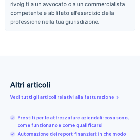
rivolgiti a un avvocato o a un commercialista
Canada
competente e abilitato all'esercizio della
English
Français
Cina continentale
professione nella tua giurisdizione.
简体中文
English
Cipro
English
Croazia
English
Italiano
Danimarca
English
Emirati Arabi Uniti
English
Estonia
Altri articoli
English
Finlandia
Vedi tutti gli articoli relativi alla fatturazione
English
Svenska
Francia
Français
English
Prestiti per le attrezzature aziendali: cosa sono,
Germania
come funzionano e come qualificarsi
Deutsch
English
Giappone
Automazione dei report finanziari: in che modo
日本語
English