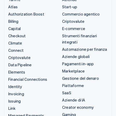
Atlas
Start-up
Authorization Boost
Commercio agentico
Billing
Criptovalute
Capital
E-commerce
Checkout
Strumenti finanziari
integrati
Climate
Automazione per finanza
Connect
Aziende globali
Criptovalute
Pagamenti in-app
Data Pipeline
Marketplace
Elements
Gestione del denaro
Financial Connections
Piattaforme
Identity
SaaS
Invoicing
Aziende di IA
Issuing
Creator economy
Link
Gaming
Managed Payments