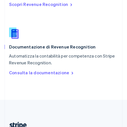
Scopri Revenue Recognition
English
Romania
English
Singapore
English
简体中文
Slovacchia
English
Documentazione di Revenue Recognition
Slovenia
English
Italiano
Automatizza la contabilità per competenza con Stripe
Spagna
Revenue Recognition.
Español
English
Stati Uniti
Consulta la documentazione
English
Español
简体中文
Svezia
Svenska
English
Svizzera
Deutsch
Français
Italiano
English
Thailandia
ไทย
English
Ungheria
English