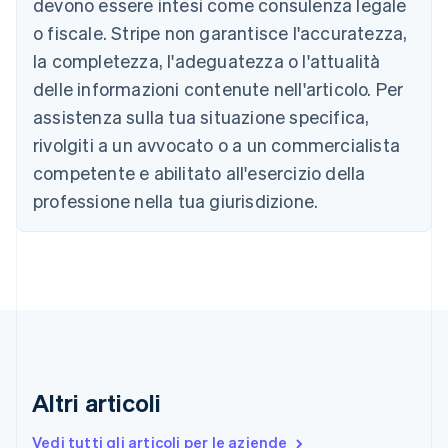
devono essere intesi come consulenza legale
Belgio
Nederlands
Français
Deutsch
English
o fiscale. Stripe non garantisce l'accuratezza,
Brasile
la completezza, l'adeguatezza o l'attualità
Português
English
Bulgaria
delle informazioni contenute nell'articolo. Per
English
assistenza sulla tua situazione specifica,
Canada
rivolgiti a un avvocato o a un commercialista
English
Français
Cina continentale
competente e abilitato all'esercizio della
简体中文
English
professione nella tua giurisdizione.
Cipro
English
Croazia
English
Italiano
Danimarca
English
Emirati Arabi Uniti
English
Estonia
English
Altri articoli
Finlandia
English
Svenska
Vedi tutti gli articoli per le aziende