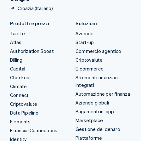
Croazia (Italiano)
Prodotti e prezzi
Soluzioni
Tariffe
Aziende
Atlas
Start-up
Authorization Boost
Commercio agentico
Billing
Criptovalute
Capital
E-commerce
Checkout
Strumenti finanziari
integrati
Climate
Automazione per finanza
Connect
Aziende globali
Criptovalute
Pagamenti in-app
Data Pipeline
Marketplace
Elements
Gestione del denaro
Financial Connections
Piattaforme
Identity