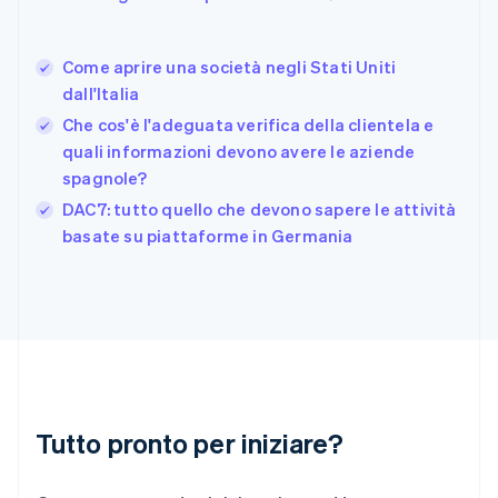
Francia
Français
English
Germania
Come aprire una società negli Stati Uniti
Deutsch
English
dall'Italia
Giappone
日本語
English
Che cos'è l'adeguata verifica della clientela e
Gibilterra
quali informazioni devono avere le aziende
English
spagnole?
Grecia
English
DAC7: tutto quello che devono sapere le attività
India
basate su piattaforme in Germania
English
Irlanda
English
Italia
Italiano
English
Lettonia
English
Liechtenstein
Deutsch
English
Tutto pronto per iniziare?
Lituania
English