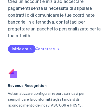
Crea un account e inizia ad accettare
Lussemburgo
Français
Deutsch
English
pagamenti senza la necessità di stipulare
Malaysia
contratti o di comunicare le tue coordinate
English
简体中文
Malta
bancarie. In alternativa, contattaci per
English
progettare un pacchetto personalizzato per la
Messico
tua attività.
Español
English
Norvegia
English
Inizia ora
Contattaci
Nuova Zelanda
English
Paesi Bassi
Nederlands
English
Polonia
English
Portogallo
Português
English
Revenue Recognition
RAS di Hong Kong, Cina
Automatizza e configura i report sui ricavi per
English
简体中文
semplificare la conformità agli standard di
Regno Unito
English
riconoscimento dei ricavi ASC 606 e IFRS 15.
Repubblica Ceca