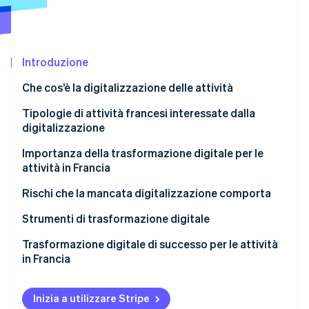
Scopri cosa ti aspetta
Radar
Ecosistema
Prevenzione delle frodi
Introduzione
Partner
Atlas
Stripe App Marketplace
Costituzione di start-up
Che cos’è la digitalizzazione delle attività
Climate
Rimozione del carbonio
Tipologie di attività francesi interessate dalla
digitalizzazione
Identity
Verifica online dell'identità
Importanza della trasformazione digitale per le
attività in Francia
Rischi che la mancata digitalizzazione comporta
Strumenti di trasformazione digitale
Stripe Sessions 2026
Scopri come Stripe sta costruendo l'infrastruttura economi
Trasformazione digitale di successo per le attività
Guarda ora
in Francia
Inizia a utilizzare Stripe