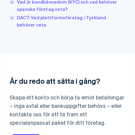
Vad är kundkännedom (KYC) och vad behöver
Kanada
spanska företag veta?
English
Français
DAC7: Vad plattformsföretag i Tyskland
Kroatien
English
Italiano
behöver veta
Lettland
English
Liechtenstein
Deutsch
English
Litauen
English
Luxemburg
Français
Deutsch
English
Är du redo att sätta i gång?
Malaysia
English
简体中文
Malta
Skapa ett konto och börja ta emot betalningar
English
Mexiko
– inga avtal eller bankuppgifter behövs – eller
Español
English
kontakta oss för att ta fram ett
Nederländerna
specialanpassat paket för ditt företag.
Nederlands
English
Norge
English