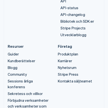
API
API-status
API-changelog
Bibliotek och SDK:er
Stripe Projects
Utvecklarblogg
Resurser
Företag
Guider
Produktplan
Kundberättelser
Karriärer
Blogg
Nyhetsrum
Community
Stripe Press
Sessions årliga
Kontakta säljteamet
konferens
Sekretess och villkor
Förbjudna verksamheter
och verksamheter som