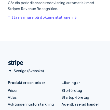
Gör din periodiserade redovisning automatisk med
Thailand
Stripes Revenue Recognition.
ไทย
English
Tjeckien
Titta närmare på dokumentationen
English
Tyskland
Deutsch
English
Ungern
English
USA
English
Español
简体中文
Österrike
Deutsch
English
Sverige (Svenska)
Produkter och priser
Lösningar
Priser
Storföretag
Atlas
Startup-företag
Auktoriseringsförstärkning
Agentbaserad handel