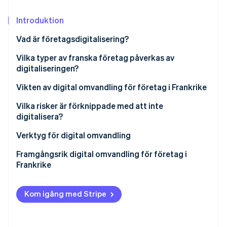
Identitetsverifiering online
Partner
Stripe App Marketplace
Introduktion
Vad är företagsdigitalisering?
Vilka typer av franska företag påverkas av
Stripe Sessions 2026
digitaliseringen?
Se hur Stripe bygger den ekonomiska inf
Titta nu
Vikten av digital omvandling för företag i Frankrike
Vilka risker är förknippade med att inte
digitalisera?
Verktyg för digital omvandling
Framgångsrik digital omvandling för företag i
Frankrike
Kom igång med Stripe