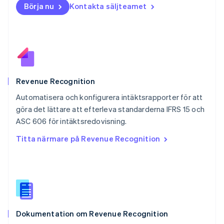
Börja nu
Kontakta säljteamet
Nya Zeeland
English
Polen
English
Portugal
Português
English
Rumänien
English
Revenue Recognition
Schweiz
Automatisera och konfigurera intäktsrapporter för att
Deutsch
Français
Italiano
English
göra det lättare att efterleva standarderna IFRS 15 och
Singapore
English
简体中文
ASC 606 för intäktsredovisning.
Slovakien
Titta närmare på Revenue Recognition
English
Slovenien
English
Italiano
Spanien
Español
English
Storbritannien
English
Dokumentation om Revenue Recognition
Sverige
Svenska
English