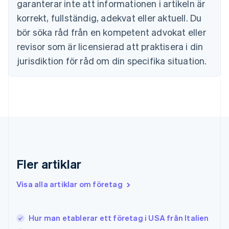
garanterar inte att informationen i artikeln är
Fastlandskina
korrekt, fullständig, adekvat eller aktuell. Du
简体中文
English
Finland
bör söka råd från en kompetent advokat eller
English
Svenska
revisor som är licensierad att praktisera i din
Frankrike
jurisdiktion för råd om din specifika situation.
Français
English
Förenade Arabemiraten
English
Gibraltar
English
Grekland
English
Hongkong SAR, Kina
English
简体中文
Indien
Fler artiklar
English
Irland
Visa alla artiklar om företag
English
Italien
Italiano
English
Hur man etablerar ett företag i USA från Italien
Japan
日本語
English