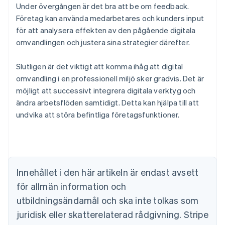
Under övergången är det bra att be om feedback.
Företag kan använda medarbetares och kunders input
för att analysera effekten av den pågående digitala
omvandlingen och justera sina strategier därefter.
Slutligen är det viktigt att komma ihåg att digital
omvandling i en professionell miljö sker gradvis. Det är
möjligt att successivt integrera digitala verktyg och
Australien
ändra arbetsflöden samtidigt. Detta kan hjälpa till att
English
Belgien
undvika att störa befintliga företagsfunktioner.
Nederlands
Français
Deutsch
English
Brasilien
Português
English
Bulgarien
English
Innehållet i den här artikeln är endast avsett
Cypern
för allmän information och
English
Danmark
utbildningsändamål och ska inte tolkas som
English
juridisk eller skatterelaterad rådgivning. Stripe
Estland
English