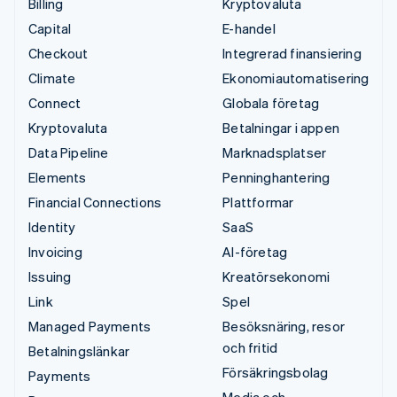
Billing
Kryptovaluta
Capital
E-handel
Checkout
Integrerad finansiering
Climate
Ekonomiautomatisering
Connect
Globala företag
Kryptovaluta
Betalningar i appen
Data Pipeline
Marknadsplatser
Elements
Penninghantering
Financial Connections
Plattformar
Identity
SaaS
Invoicing
AI-företag
Issuing
Kreatörsekonomi
Link
Spel
Managed Payments
Besöksnäring, resor
och fritid
Betalningslänkar
Försäkringsbolag
Payments
Media och